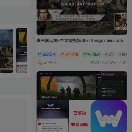
真三国无双5中文完整版/Shin Sangokumusou5
全部游戏
动作冒险
怀旧经典
# 动作
# 经典
2个月前
61
2.3W+
31
真三国无双5中文完整版/Shin Sangokumusou5
修改器：Wemod（Wand）高级会员版 2026最新破解版 附带解决无法安装问题