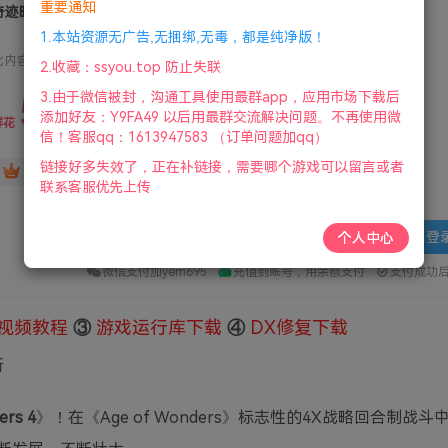
重要通知
迹时代4/Age of Wonders 4
1.本站资源无广告,无捆绑,无毒，都是纯净版！
此内容为付费资源，请付费后查看
2.收藏：ssyou.top 防止失联
5
3.由于微信被封，沟通工具使用最群app，应用市场下载后
限时特惠
添加好友：Y9FA49 以后用最群交流解决问题。不再使用微
36
鲜花
鲜花
信！客服qq：1613947583 （订单问题加qq）
链接好多失效了，正在补链接，需要哪个游戏可以留言或者
免费
赞助会员
联系客服优先上传
登
个人中心
微信支付加yem695
充值到账号，用余额支付
支付成功
视频教程
③
游戏运行库下载
④
DX修复下载
新
ers 4
》！在《Age of Wonders》标志性的4X战略回合制战