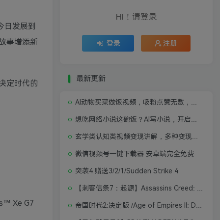
HI！请登录
现今日发展到
故事增添新
登录
注册
最新更新
决定时代的
AI动物买菜做饭视频，吸粉点赞无数，喂饭级操作教程
想吃网络小说这碗饭？AI写小说，开启写作新思路，轻松入行
玄学类认知类视频变现讲解，多种变现思路
微信视频号一键下载器 安卓端完全免费
突袭4 赠送3/2/1/Sudden Strike 4
【刺客信条7：起源】Assassins Creed: Origins
is™ Xe G7
帝国时代2:决定版 /Age of Empires II: Definitive Edition