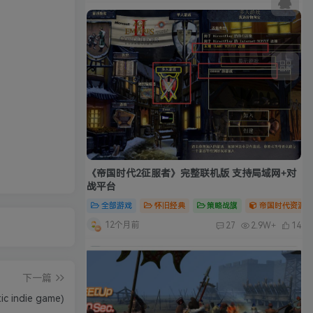
《帝国时代2征服者》完整联机版 支持局域网+对
战平台
全部游戏
怀旧经典
策略战旗
帝国时代资源合
12个月前
27
2.9W+
14
下一篇
 indie game)