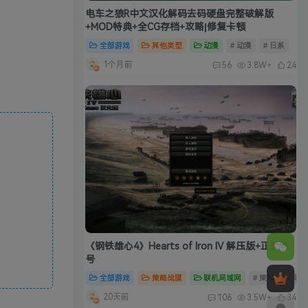
电车之狼R中文汉化解码去码硬盘完整破解版
+MOD特典+全CG存档+攻略|修复卡顿
全部游戏
其他类型
动漫
# 动漫
# 日系
1个月前
56
3.8W+
24
《钢铁雄心4》Hearts of Iron IV 解压版+正版账
号
全部游戏
策略战旗
联机局域网
# 策略
# 单
20天前
106
3.5W+
34