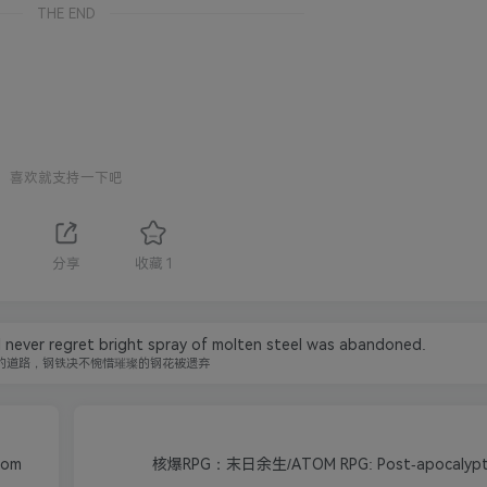
THE END
喜欢就支持一下吧
分享
收藏
1
ll never regret bright spray of molten steel was abandoned.
的道路，钢铁决不惋惜璀璨的钢花被遗弃
dom
核爆RPG：末日余生/ATOM RPG: Post-apocalyptic