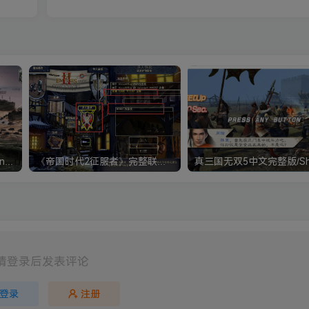
《钢铁雄心4》Hearts of Iron IV 解压版+正版账号
《帝国时代2征服者》完整联机版 支持局域网+对战平台
请登录后发表评论
登录
注册