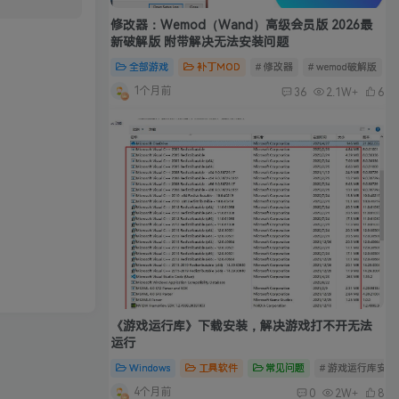
修改器：Wemod（Wand）高级会员版 2026最
新破解版 附带解决无法安装问题
全部游戏
补丁MOD
# 修改器
# wemod破解版
#
1个月前
36
2.1W+
6
《游戏运行库》下载安装，解决游戏打不开无法
运行
Windows
工具软件
常见问题
# 游戏运行库安装
4个月前
0
2W+
8