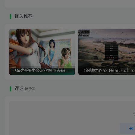
相关推荐
电车之狼R中文汉化解码去码硬盘完整破解版+MOD特典+全CG存档+攻略|修复卡顿
评论
抢沙发