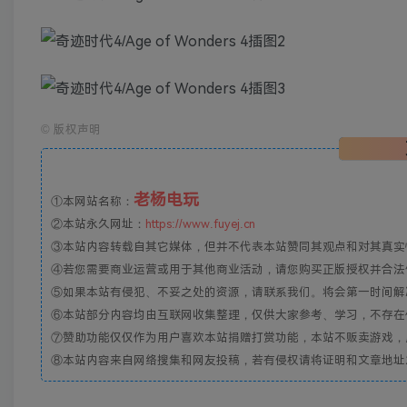
©
版权声明
老杨电玩
①本网站名称：
②本站永久网址：
https://www.fuyej.cn
③本站内容转载自其它媒体，但并不代表本站赞同其观点和对其真实
④若您需要商业运营或用于其他商业活动，请您购买正版授权并合法
⑤如果本站有侵犯、不妥之处的资源，请联系我们。将会第一时间解
⑥本站部分内容均由互联网收集整理，仅供大家参考、学习，不存在
⑦赞助功能仅仅作为用户喜欢本站捐赠打赏功能，本站不贩卖游戏，
⑧本站内容来自网络搜集和网友投稿，若有侵权请将证明和文章地址发到邮