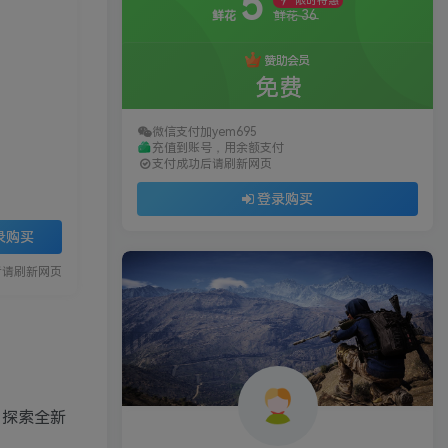
5
限时特惠
36
鲜花
鲜花
赞助会员
免费
微信支付加yem695
充值到账号，用余额支付
支付成功后请刷新网页
登录购买
录购买
后请刷新网页
斗中探索全新