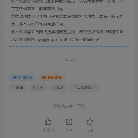
⑥本站部分内容均由互联网收集整理，仅供大家参考、学习，不
存在任何商业目的与商业用途
⑦赞助功能仅仅作为用户喜欢本站捐赠打赏功能，本站不贩卖游
戏，所有内容不作为商业行为。
⑧本站内容来自网络搜集和网友投稿，若有侵权请将证明和文章
地址发到邮箱fuyej@qq.com 我们会第一时间处理！
THE END
全部游戏
竞速体育
# 策略
# 卡牌
# 竞速
# 回合制战斗
喜欢就支持一下吧
点赞
8
分享
收藏