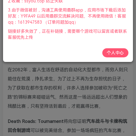
2.收藏：ssyou.top 防止失联
更新
3.由于微信被封，沟通工具使用最群app，应用市场下载后添加
好友：Y9FA49 以后用最群交流解决问题。不再使用微信！客服
这是一款让人着迷的卡牌构筑汽车战斗Roadlike游戏。是
qq：1613947583 （订单问题加qq）
的！Roadlike！出发！驾驶汽车在狂野的道路上横冲直撞！
链接好多失效了，正在补链接，需要哪个游戏可以留言或者联系
每场比赛只能有一个赢家！干掉你在路上看到的每一位对
客服优先上传
手，拆掉他们的车，让他们的零件成为你车上与众不同的战
个人中心
利品！同名桌游已众筹超过百万元！
在2082年，富人生活在舒适的自动化大型都市，而穷人则只
能住在荒漠，挣扎求生。为了过上不再为生存担忧的日子，
为了获取在都市生存的权利，许多人选择参加被称为“死亡之
路”的锦标赛来碰碰运气。然而这是一场远远超出人们想象的
残酷比赛，只有坚持活到最后，才能赢得比赛。
Death Roads: Tournament
将向您证明
汽车战斗与卡牌构筑
回合制游戏
可以被完美结合。参加一场场疯狂的汽车比赛，