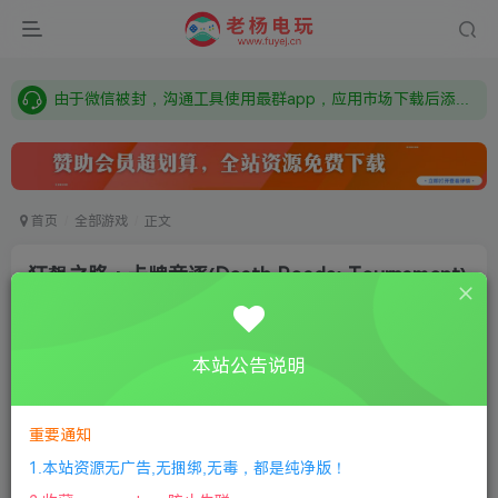
需要什么游戏请联系客服，若链接失效请联系客服，百度网盘边上的激活码也是解压密码
本站资源来自网络搜集，如有侵权，请联系删除：fuyej@qq.com 附上证书和内容链接
由于微信被封，沟通工具使用最群app，应用市场下载后添加好友：Y9FA49 以后用最群交流解决问题。不再使用微信！
需要什么游戏请联系客服，若链接失效请联系客服，百度网盘边上的激活码也是解压密码
首页
全部游戏
正文
狂飙之路：卡牌竞逐(Death Roads: Tournament)
老杨电玩
关注
私信
8个月前更新
本站公告说明
0
167
8
①
下载安装教程
②
下载安装视频教程
③
游戏运行
库下载
④
DX修复下载
重要通知
1.本站资源无广告,无捆绑,无毒，都是纯净版！
版本：v0.9.3.89|容量1GB|官方简体中文|2023年04月17号