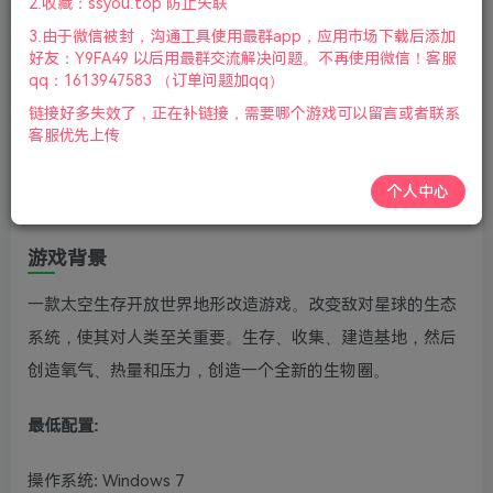
2.收藏：ssyou.top 防止失联
新
3.由于微信被封，沟通工具使用最群app，应用市场下载后添加
游戏介绍
好友：Y9FA49 以后用最群交流解决问题。不再使用微信！客服
qq：1613947583 （订单问题加qq）
星球工匠(The Planet Crafter)是一款太空殖民地主题的开放
链接好多失效了，正在补链接，需要哪个游戏可以留言或者联系
客服优先上传
世界生存建造类游戏，将一颗原本环境恶劣的星球改造成一
个宜居之地。游戏包含异星探索、资源采集与物品制作等元
个人中心
素，在一个陌生到星球上个建造家园。
游戏背景
一款太空生存开放世界地形改造游戏。改变敌对星球的生态
系统，使其对人类至关重要。生存、收集、建造基地，然后
创造氧气、热量和压力，创造一个全新的生物圈。
最低配置:
操作系统: Windows 7