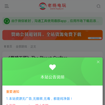
需要什么游戏请联系客服，若链接失效请联系客服，百度网盘边上的激活码也是解压密码
本站资源来自网络搜集，如有侵权，请联系删除：fuyej@qq.com 附上证书和内容链接
由于微信被封，沟通工具使用最群app，应用市场下载后添加好友：Y9FA49 以后用最群交流解决问题。不再使用微信！
需要什么游戏请联系客服，若链接失效请联系客服，百度网盘边上的激活码也是解压密码
首页
全部游戏
正文
《星球工匠》The Planet Crafter
老杨电玩
关注
私信
8个月前更新
本站公告说明
0
425
9
①
下载安装教程
②
下载安装视频教程
③
游戏运行
库下载
④
DX修复下载
重要通知
1.本站资源无广告,无捆绑,无毒，都是纯净版！
版本：v1.601|容量6GB|官方简体中文|2025年10月20号更