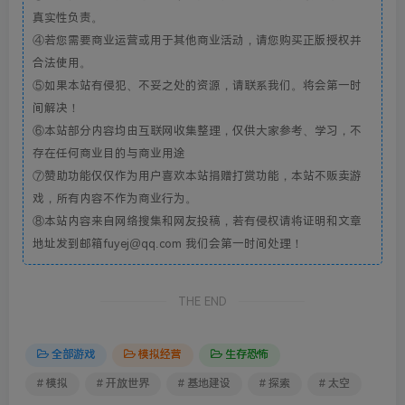
真实性负责。
④若您需要商业运营或用于其他商业活动，请您购买正版授权并
合法使用。
⑤如果本站有侵犯、不妥之处的资源，请联系我们。将会第一时
间解决！
⑥本站部分内容均由互联网收集整理，仅供大家参考、学习，不
存在任何商业目的与商业用途
⑦赞助功能仅仅作为用户喜欢本站捐赠打赏功能，本站不贩卖游
戏，所有内容不作为商业行为。
⑧本站内容来自网络搜集和网友投稿，若有侵权请将证明和文章
地址发到邮箱fuyej@qq.com 我们会第一时间处理！
THE END
全部游戏
模拟经营
生存恐怖
# 模拟
# 开放世界
# 基地建设
# 探索
# 太空