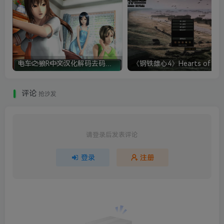
电车之狼R中文汉化解码去码硬盘完整破解版+MOD特典+全CG存档+攻略|修复卡顿
评论
抢沙发
请登录后发表评论
登录
注册