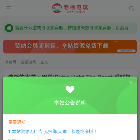
本站资源来自网络搜集，如有侵权，请联系删除：fuyej@qq.com 附上证书和内容链接
由于微信被封，沟通工具使用最群app，应用市场下载后添加好友：Y9FA49 以后用最群交流解决问题。不再使用微信！
需要什么游戏请联系客服，若链接失效请联系客服，百度网盘边上的激活码也是解压密码
首页
全部游戏
正文
消逝的光芒：困兽/Dying Light The Beast 附联机
补丁
老杨电玩
关注
私信
本站公告说明
4个月前更新
1
273
7
付费资源
重要通知
消逝的光芒：困兽/Dying Light The Beast 附联机补丁
1.本站资源无广告,无捆绑,无毒，都是纯净版！
此内容为付费资源，请付费后查看