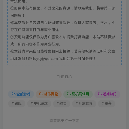
合法使用。
⑤如果本站有侵犯、不妥之处的资源，请联系我们。将会第一时
间解决！
⑥本站部分内容均由互联网收集整理，仅供大家参考、学习，不
存在任何商业目的与商业用途
⑦赞助功能仅仅作为用户喜欢本站捐赠打赏功能，本站不贩卖游
戏，所有内容不作为商业行为。
⑧本站内容来自网络搜集和网友投稿，若有侵权请将证明和文章
地址发到邮箱fuyej@qq.com 我们会第一时间处理！
THE END
全部游戏
动作冒险
联机局域网
近期热门
# 冒险
# 单机游戏
# 射击
# 开放世界
# 生存
喜欢就支持一下吧