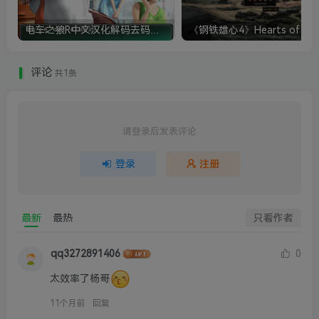
电车之狼R中文汉化解码去码硬盘完整破解版+MOD特典+全CG存档+攻略|修复卡顿
评论
共1条
请登录后发表评论
登录
注册
最新
最热
只看作者
qq3272891406
0
太效率了杨哥
11个月前
回复