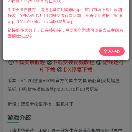
2.收藏：ssyou.top 防止失联
5
限时特惠
3.由于微信被封，沟通工具使用最群app，应用市场下载后添加
69
鲜花
鲜花
好友：Y9FA49 以后用最群交流解决问题。不再使用微信！客服
免费
赞助会员
qq：1613947583 （订单问题加qq）
链接好多失效了，正在补链接，需要哪个游戏可以留言或者联系
登录购买
客服优先上传
微信支付加yem695
充值到账号，用余额支付
支付成功后请刷新网页
个人中心
①
下载安装教程
②
下载安装视频教程
③
游戏运行
库下载
④
DX修复下载
版本：V1.20|容量63GB|官方简体中文.国语配音|支持键盘.
鼠标.手柄|赠多项修改器|2025年10月03号更新
新增：蓝图全收集存档，联机补丁
游戏介绍
《消逝的光芒：困兽》是一款发生在充满危机的僵尸世界中