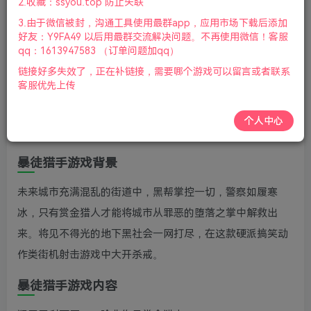
2.收藏：ssyou.top 防止失联
更新
3.由于微信被封，沟通工具使用最群app，应用市场下载后添加
游戏介绍
好友：Y9FA49 以后用最群交流解决问题。不再使用微信！客服
qq：1613947583 （订单问题加qq）
暴徒猎手是一款像素画面幽默风格的横版动作冒险游戏，在
链接好多失效了，正在补链接，需要哪个游戏可以留言或者联系
客服优先上传
未来世界的混乱城市中扮演三个传奇赏金猎人与地下黑帮对
抗。充满怀旧色彩的横版街机游戏，精美的手绘艺术与流畅
个人中心
的动作，支持单人玩或与朋友一起合作。
暴徒猎手游戏背景
未来城市充满混乱的街道中，黑帮掌控一切，警察如履寒
冰，只有赏金猎人才能将城市从罪恶的堕落之掌中解救出
来。将见不得光的地下黑社会一网打尽，在这款硬派搞笑动
作类街机射击游戏中大开杀戒。
暴徒猎手游戏内容