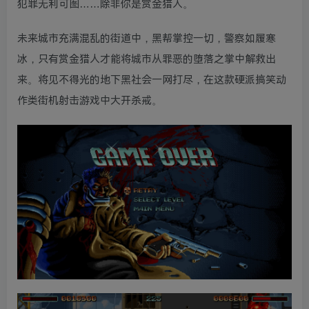
犯罪无利可图……除非你是赏金猎人。
未来城市充满混乱的街道中，黑帮掌控一切，警察如履寒
冰，只有赏金猎人才能将城市从罪恶的堕落之掌中解救出
来。将见不得光的地下黑社会一网打尽，在这款硬派搞笑动
作类街机射击游戏中大开杀戒。