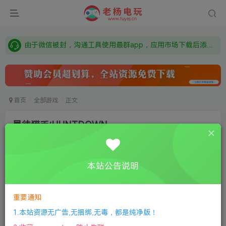
需要什么游戏请联系客服，若链接失效请联系客服，百度网盘边上的激活码也是解压密码
本站资源来自网络搜集，如有侵权，请联系删除：fuyej@qq.com 附上证书和内容链接
由于微信被封，沟通工具使用最群app，应用市场下载后添加好友：Y9FA49 以后用最群交流解决问题。不再使用微信！
需要什么游戏请联系客服，若链接失效请联系客服，百度网盘边上的激活码也是解压密码
首页
全部游戏
正文
暴徒猎手/HUNTDOWN
老杨电玩
关注
私信
8个月前更新
本站公告说明
0
318
5
①
下载安装教程
②
下载安装视频教程
③
游戏运行
库下载
④
DX修复下载
重要通知
1.本站资源无广告,无捆绑,无毒，都是纯净版！
版本：v1.227|容量700MB|官方简体中文|2023年02月05号