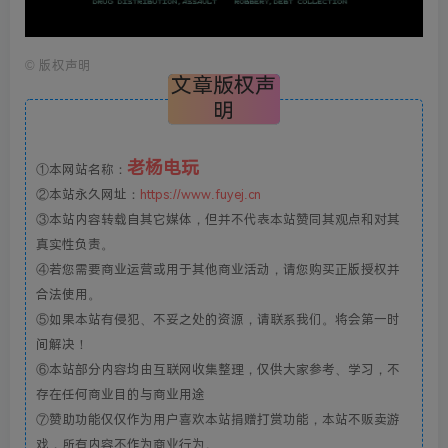
©
版权声明
文章版权声
明
老杨电玩
①本网站名称：
②本站永久网址：
https://www.fuyej.cn
③本站内容转载自其它媒体，但并不代表本站赞同其观点和对其
真实性负责。
④若您需要商业运营或用于其他商业活动，请您购买正版授权并
合法使用。
⑤如果本站有侵犯、不妥之处的资源，请联系我们。将会第一时
间解决！
⑥本站部分内容均由互联网收集整理，仅供大家参考、学习，不
存在任何商业目的与商业用途
⑦赞助功能仅仅作为用户喜欢本站捐赠打赏功能，本站不贩卖游
戏，所有内容不作为商业行为。