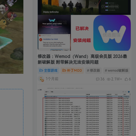
修改器：Wemod（Wand）高级会员版 2026最
新破解版 附带解决无法安装问题
全部游戏
补丁MOD
# 修改器
# wemod破解版
#
1个月前
36
2.1W+
6