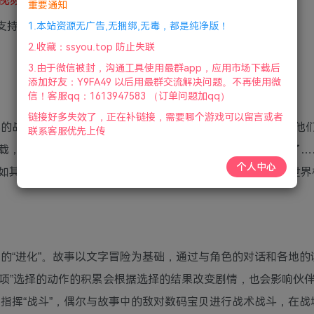
重要通知
|支持键盘.鼠标.手柄|2022年7月29号更新
1.本站资源无广告,无捆绑,无毒，都是纯净版！
2.收藏：ssyou.top 防止失联
3.由于微信被封，沟通工具使用最群app，应用市场下载后
添加好友：Y9FA49 以后用最群交流解决问题。不再使用微
信！客服qq：1613947583 （订单问题加qq）
链接好多失效了，正在补链接，需要哪个游戏可以留言或者
满童年回忆的战棋SRPG游戏，它讲述了男孩女孩和怪物之间的“羁绊”，
联系客服优先上传
载，来到课外营的少男少女，被突如其来的大雾包围，昏倒了…
个人中心
如其来的危险和残酷的条件。被恐惧与疑惑所包围，与在异世界
码兽的“进化”。故事以文字冒险为基础，通过与角色的对话和各地
“选项”选择的动作的积累会根据选择的结果改变剧情，也会影响伙
战中指挥“战斗”，偶尔与故事中的敌对数码宝贝进行战术战斗，在