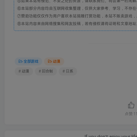
⑤如果本站有侵犯、不妥之处的资源，请联系我们。将会第一时间解
⑥本站部分内容均由互联网收集整理，仅供大家参考、学习，不存在
⑦赞助功能仅仅作为用户喜欢本站捐赠打赏功能，本站不贩卖游戏，
⑧本站内容来自网络搜集和网友投稿，若有侵权请将证明和文章地址发到邮
全部游戏
动漫
# 动漫
# 回合制
# 日系
点赞
1
If you don't enjoy your lif