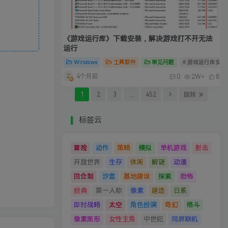
《游戏运行库》下载安装，解决游戏打不开无法
运行
Windows
工具软件
常见问题
# 游戏运行库安装
4个月前
0
2W+
8
1
2
3
…
452
跳转
标签云
冒险
动作
策略
模拟
单机游戏
射击
开放世界
生存
休闲
解谜
动漫
回合制
沙盒
基地建设
探索
恐怖
经典
第一人称
像素
建造
日系
即时战略
太空
角色扮演
奇幻
格斗
像素图形
女性主角
中世纪
同屏联机