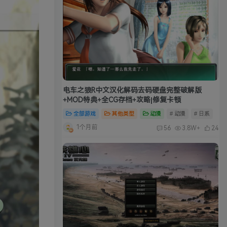
电车之狼R中文汉化解码去码硬盘完整破解版
+MOD特典+全CG存档+攻略|修复卡顿
全部游戏
其他类型
动漫
# 动漫
# 日系
1个月前
56
3.8W+
24