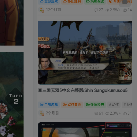
全部游戏
怀旧经典
策略战旗
帝国时代资源合
12个月前
27
2.9W+
14
真三国无双5中文完整版/Shin Sangokumusou5
全部游戏
动作冒险
怀旧经典
# 动作
# 经典
2个月前
61
2.3W+
31