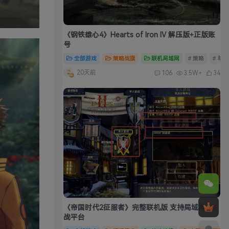
《钢铁雄心4》Hearts of Iron IV 解压版+正版账
号
全部游戏
策略战旗
联机局域网
# 策略
# 单
20天前
106
3.5W+
34
《帝国时代2征服者》完整联机版 支持局域网+对
战平台