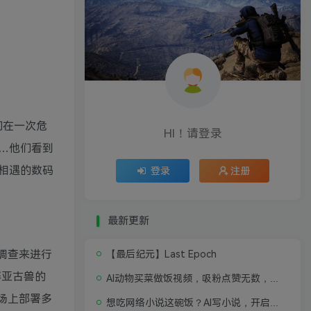
他们在一次危
HI！请登录
…他们看到
相遇的数码
登录
注册
最新更新
的调查来进行
【最后纪元】Last Epoch
伴亚古兽的
AI动物买菜做饭视频，吸粉点赞无数，喂饭级操作教程
战场上部署多
想吃网络小说这碗饭？AI写小说，开启写作新思路，轻松入行