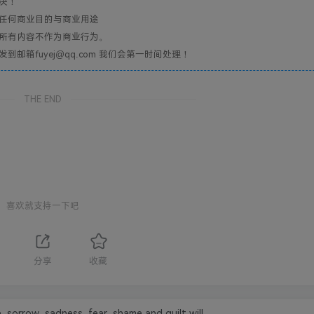
决！
任何商业目的与商业用途
所有内容不作为商业行为。
箱fuyej@qq.com 我们会第一时间处理！
THE END
喜欢就支持一下吧
1
分享
收藏
e, sorrow, sadness, fear, shame and guilt will.