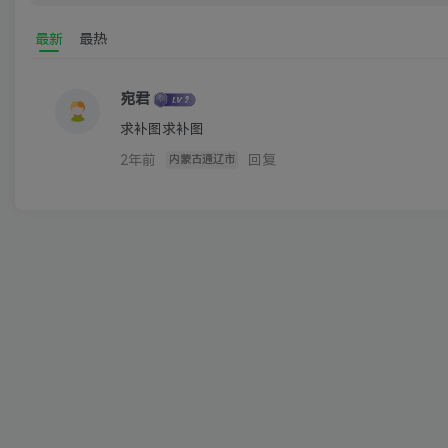
最新
最热
宛君
求补图求补图
2年前
回复
内蒙古通辽市