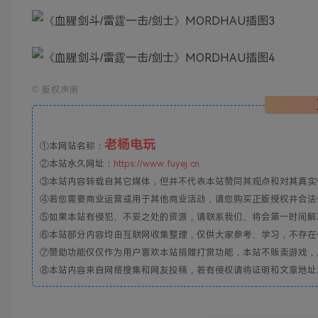
©
版权声明
老杨电玩
①本网站名称：
②本站永久网址：
https://www.fuyej.cn
③本站内容转载自其它媒体，但并不代表本站赞同其观点和对其真实
④若您需要商业运营或用于其他商业活动，请您购买正版授权并合法
⑤如果本站有侵犯、不妥之处的资源，请联系我们。将会第一时间解
⑥本站部分内容均由互联网收集整理，仅供大家参考、学习，不存在
⑦赞助功能仅仅作为用户喜欢本站捐赠打赏功能，本站不贩卖游戏，
⑧本站内容来自网络搜集和网友投稿，若有侵权请将证明和文章地址发到邮