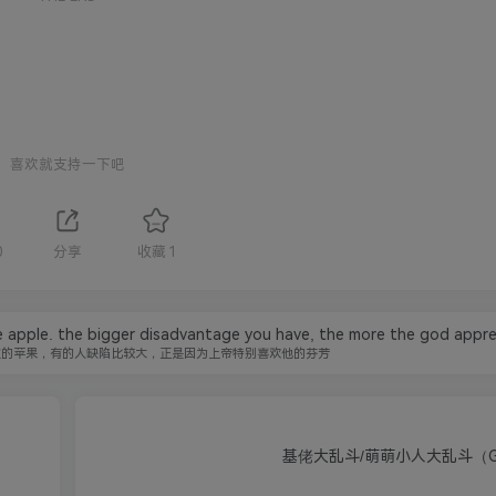
喜欢就支持一下吧
0
分享
收藏
1
he apple. the bigger disadvantage you have, the more the god apprec
过的苹果，有的人缺陷比较大，正是因为上帝特别喜欢他的芬芳
基佬大乱斗/萌萌小人大乱斗（Gan