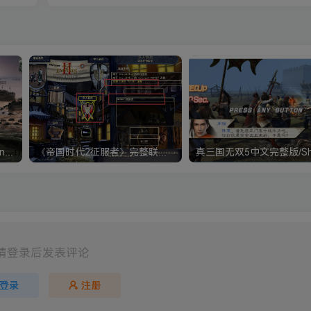
《钢铁雄心4》Hearts of Iron IV 解压版+正版账号
《帝国时代2征服者》完整联机版 支持局域网+对战平台
请登录后发表评论
登录
注册