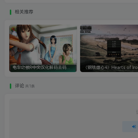
相关推荐
电车之狼R中文汉化解码去码硬盘完整破解版+MOD特典+全CG存档+攻略|修复卡顿
评论
共1条