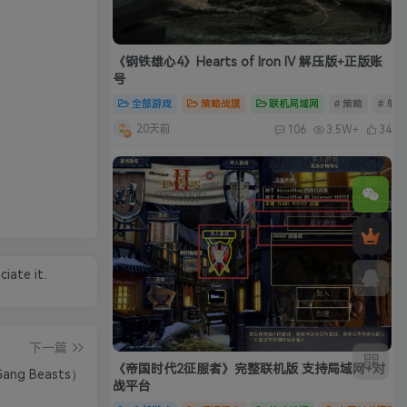
《钢铁雄心4》Hearts of Iron IV 解压版+正版账
号
全部游戏
策略战旗
联机局域网
# 策略
# 单
20天前
106
3.5W+
34
iate it.
下一篇
《帝国时代2征服者》完整联机版 支持局域网+对
g Beasts）
战平台