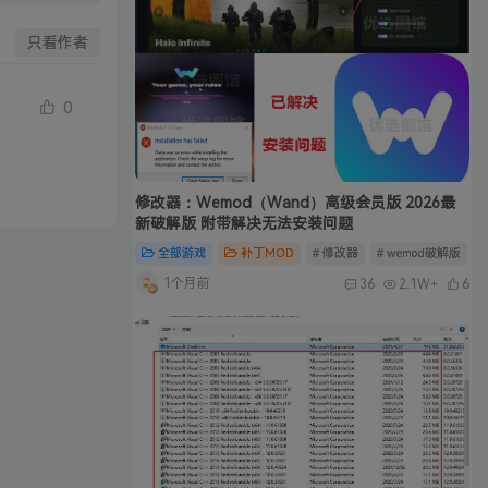
只看作者
0
修改器：Wemod（Wand）高级会员版 2026最
新破解版 附带解决无法安装问题
全部游戏
补丁MOD
# 修改器
# wemod破解版
#
1个月前
36
2.1W+
6