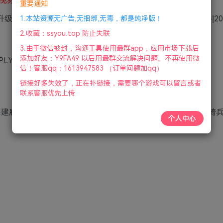
重要通知
号升级档|支持键盘.鼠标.手柄|赠官方原声9首BGM|赠多项修改器|20
1.本站资源无广告,无捆绑,无毒，都是纯净版！
2.收藏：ssyou.top 防止失联
3.由于微信被封，沟通工具使用最群app，应用市场下载后
添加好友：Y9FA49 以后用最群交流解决问题。不再使用微
PLY
信！客服qq：1613947583 （订单问题加qq）
链接好多失效了，正在补链接，需要哪个游戏可以留言或者
联系客服优先上传
以创建雇佣兵，参与残酷的战斗，体验快节奏的格斗、攻城战、骑
个人中心