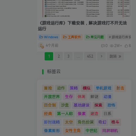
《游戏运行库》下载安装，解决游戏打不开无法
运行
Windows
工具软件
常见问题
# 游戏运行库安装
4个月前
0
2W+
8
1
2
3
…
452
跳转
标签云
冒险
动作
策略
模拟
单机游戏
射击
开放世界
生存
休闲
解谜
动漫
回合制
沙盒
基地建设
探索
恐怖
经典
第一人称
像素
建造
日系
即时战略
太空
角色扮演
奇幻
格斗
像素图形
女性主角
中世纪
同屏联机