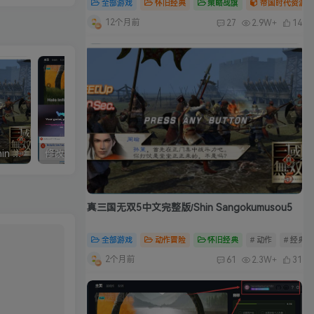
全部游戏
怀旧经典
策略战旗
帝国时代资源合
12个月前
27
2.9W+
14
真三国无双5中文完整版/Shin Sangokumusou5
修改器：Wemod（Wand）高级会员版 2026最新破解版 附带解决无法安装问题
真三国无双5中文完整版/Shin Sangokumusou5
全部游戏
动作冒险
怀旧经典
# 动作
# 经典
2个月前
61
2.3W+
31