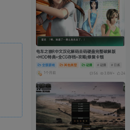
电车之狼R中文汉化解码去码硬盘完整破解版
+MOD特典+全CG存档+攻略|修复卡顿
全部游戏
其他类型
动漫
# 动漫
# 日系
1个月前
56
3.8W+
24