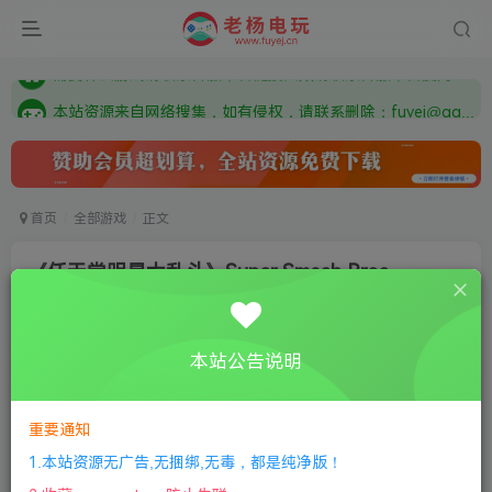
由于微信被封，沟通工具使用最群app，应用市场下载后添加好友：Y9FA49 以后用最群交流解决问题。不再使用微信！
需要什么游戏请联系客服，若链接失效请联系客服，百度网盘边上的激活码也是解压密码
本站资源来自网络搜集，如有侵权，请联系删除：fuyej@qq.com 附上证书和内容链接
由于微信被封，沟通工具使用最群app，应用市场下载后添加好友：Y9FA49 以后用最群交流解决问题。不再使用微信！
需要什么游戏请联系客服，若链接失效请联系客服，百度网盘边上的激活码也是解压密码
首页
全部游戏
正文
《任天堂明星大乱斗》Super Smash Bros.
Ultimate
老杨电玩
关注
私信
本站公告说明
8个月前更新
0
156
9
①
下载安装教程
②
下载安装视频教程
③
游戏运行
重要通知
库下载
④
DX修复下载
1.本站资源无广告,无捆绑,无毒，都是纯净版！