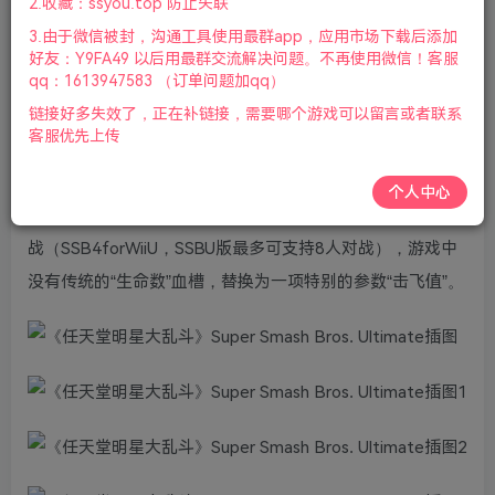
2.收藏：ssyou.top 防止失联
版本介绍：v13.0.1_99DLCs_yuzuEA2613|容量20GB|官方
3.由于微信被封，沟通工具使用最群app，应用市场下载后添加
简体中文|2022年05月22号更新
好友：Y9FA49 以后用最群交流解决问题。不再使用微信！客服
qq：1613947583 （订单问题加qq）
游戏视频预览：
点击查看
链接好多失效了，正在补链接，需要哪个游戏可以留言或者联系
客服优先上传
《任天堂明星大乱斗》是由HAL研究所、任天堂联合开发的
横版动作游戏系列，于1999年1月21日发行。本作为爽快、
个人中心
夸张到极限的多人派对风格，游戏最多支持四人同时组队对
战（SSB4forWiiU，SSBU版最多可支持8人对战），游戏中
没有传统的“生命数”血槽，替换为一项特别的参数“击飞值”。