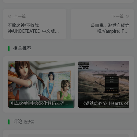
上一篇
下一篇
不败之神/不败战
吸血鬼：避世血族绝
神/UNDEFEATED 中文版附
唱/Vampire: The
修改器
Masquerade – Swansong
相关推荐
电车之狼R中文汉化解码去码硬盘完整破解版+MOD特典+全CG存档+攻略|修复卡顿
评论
抢沙发