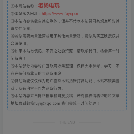
老杨电玩
①本网站名称：
②本站永久网址：
https://www.fuyej.cn
③本站内容转载自其它媒体，但并不代表本站赞同其观点和对其
真实性负责。
④若您需要商业运营或用于其他商业活动，请您购买正版授权并
合法使用。
⑤如果本站有侵犯、不妥之处的资源，请联系我们。将会第一时
间解决！
⑥本站部分内容均由互联网收集整理，仅供大家参考、学习，不
存在任何商业目的与商业用途
⑦赞助功能仅仅作为用户喜欢本站捐赠打赏功能，本站不贩卖游
戏，所有内容不作为商业行为。
⑧本站内容来自网络搜集和网友投稿，若有侵权请将证明和文章
地址发到邮箱fuyej@qq.com 我们会第一时间处理！
THE END