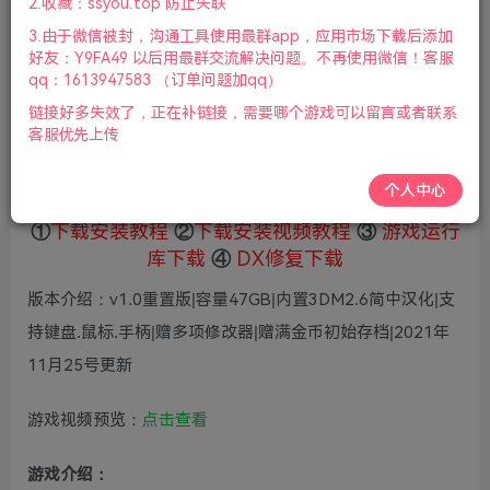
2.收藏：ssyou.top 防止失联
5
限时特惠
3.由于微信被封，沟通工具使用最群app，应用市场下载后添加
36
鲜花
鲜花
好友：Y9FA49 以后用最群交流解决问题。不再使用微信！客服
免费
赞助会员
qq：1613947583 （订单问题加qq）
链接好多失效了，正在补链接，需要哪个游戏可以留言或者联系
登录购买
客服优先上传
微信支付加yem695
充值到账号，用余额支付
支付成功后请刷新网页
个人中心
①
下载安装教程
②
下载安装视频教程
③
游戏运行
库下载
④
DX修复下载
版本介绍：v1.0重置版|容量47GB|内置3DM2.6简中汉化|支
持键盘.鼠标.手柄|赠多项修改器|赠满金币初始存档|2021年
11月25号更新
游戏视频预览：
点击查看
游戏介绍：