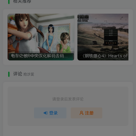
相关推荐
电车之狼R中文汉化解码去码硬盘完整破解版+MOD特典+全CG存档+攻略|修复卡顿
评论
抢沙发
请登录后发表评论
登录
注册