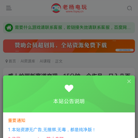
由于微信被封，沟通工具使用最群app，应用市场下载后添加好友：Y9FA49 以后用最群交流解决问题。不再使用微信！
需要什么游戏请联系客服，若链接失效请联系客服，百度网盘边上的激活码也是解压密码
本站资源来自网络搜集，如有侵权，请联系删除：fuyej@qq.com 附上证书和内容链接
由于微信被封，沟通工具使用最群app，应用市场下载后添加好友：Y9FA49 以后用最群交流解决问题。不再使用微信！
需要什么游戏请联系客服，若链接失效请联系客服，百度网盘边上的激活码也是解压密码
首页
AI资源库
AI课程
正文
感人绘画新赛道变现，15分钟一个作品，日入几百
老杨电玩
关注
私信
1年前更新
本站公告说明
0
79
14
付费资源
重要通知
感人绘画新赛道变现，15分钟一个作品，日入几百
此内容为付费资源，请付费后查看
1.本站资源无广告,无捆绑,无毒，都是纯净版！
限时特惠