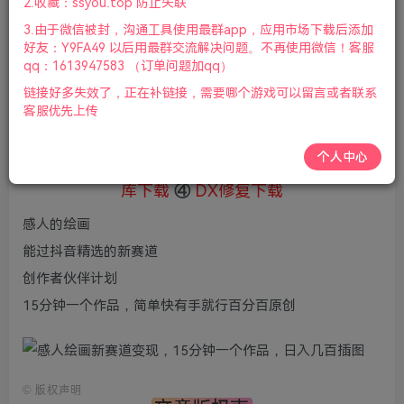
1
2.收藏：ssyou.top 防止失联
69
鲜花
鲜花
3.由于微信被封，沟通工具使用最群app，应用市场下载后添加
免费
赞助会员
好友：Y9FA49 以后用最群交流解决问题。不再使用微信！客服
qq：1613947583 （订单问题加qq）
登录购买
链接好多失效了，正在补链接，需要哪个游戏可以留言或者联系
微信支付加yem695
充值到账号，用余额支付
客服优先上传
支付成功后请刷新网页
个人中心
①
下载安装教程
②
下载安装视频教程
③
游戏运行
库下载
④
DX修复下载
感人的绘画
能过抖音精选的新赛道
创作者伙伴计划
15分钟一个作品，简单快有手就行百分百原创
©
版权声明