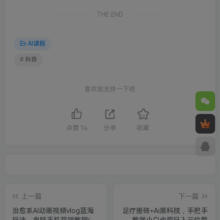
THE END
AI课程
# 抖音
喜欢就支持一下吧
点赞
14
分享
收藏
上一篇
下一篇
治愈系AI动画视频vlog蓝海
足疗搬砖+Ai黑科技，手把手