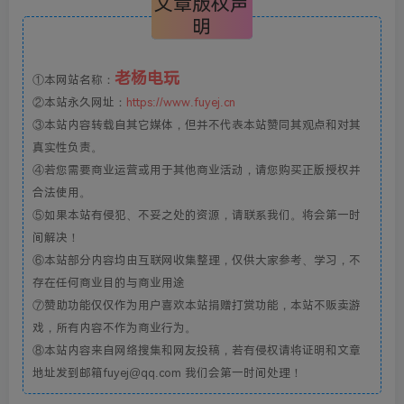
文章版权声
明
老杨电玩
①本网站名称：
②本站永久网址：
https://www.fuyej.cn
③本站内容转载自其它媒体，但并不代表本站赞同其观点和对其
真实性负责。
④若您需要商业运营或用于其他商业活动，请您购买正版授权并
合法使用。
⑤如果本站有侵犯、不妥之处的资源，请联系我们。将会第一时
间解决！
⑥本站部分内容均由互联网收集整理，仅供大家参考、学习，不
存在任何商业目的与商业用途
⑦赞助功能仅仅作为用户喜欢本站捐赠打赏功能，本站不贩卖游
戏，所有内容不作为商业行为。
⑧本站内容来自网络搜集和网友投稿，若有侵权请将证明和文章
地址发到邮箱fuyej@qq.com 我们会第一时间处理！