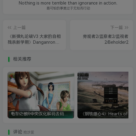
Nothing is more terrible than ignorance in action.
最可怕的事莫过于无知而行动
上一篇
下一篇
《新弹丸论破V3 大家的自相
旁观者2/监察者2/监视者
残杀新学期》Danganronpa
2/Beholder2
V3: Killing Harmony
相关推荐
电车之狼R中文汉化解码去码硬盘完整破解版+MOD特典+全CG存档+攻略|修复卡顿
评论
抢沙发