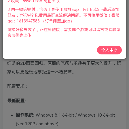
2.收藏：ssyou.top 防止失联
标.手柄|2025年03月20号更新
3.由于微信被封，沟通工具使用最群app，应用市场下载后添加
好友：Y9FA49 以后用最群交流解决问题。不再使用微信！客服
游戏视频预览：
点击查看
qq：1613947583 （订单问题加qq）
链接好多失效了，正在补链接，需要哪个游戏可以留言或者联系
游戏介绍：
客服优先上传
以崭新的画质与音质复活的《FINAL FANTASY IV》像素复
个人中心
刻版。著名角色扮演类游戏《FF》系列第四作现已通过精美
鲜明的2D画面回归。原版的气氛与乐趣有了更大的提升，玩
家可以更轻松地享受这一不朽篇章。
配置要求：
最低配置:
操作系统:
Windows 8.1 64-bit / Windows 10 64-bit
(ver.1909 and above)