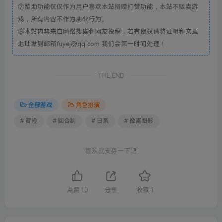
⑦赞助功能仅仅作为用户喜欢本站捐赠打赏功能，本站不贩卖游
戏，所有内容不作为商业行为。
⑧本站内容来自网络搜集和网友投稿，若有侵权请将证明和文章
地址发到邮箱fuyej@qq.com 我们会第一时间处理！
THE END
全部游戏
角色扮演
# 冒险
# 回合制
# 日系
# 像素图形
喜欢就支持一下吧
点赞
10
分享
收藏
1