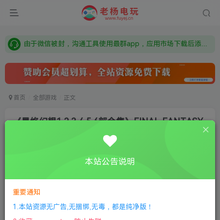
需要什么游戏请联系客服，若链接失效请联系客服，百度网盘边上的激活码也是解压密码
本站资源来自网络搜集，如有侵权，请联系删除：fuyej@qq.com 附上证书和内容链接
由于微信被封，沟通工具使用最群app，应用市场下载后添加好友：Y9FA49 以后用最群交流解决问题。不再使用微信！
需要什么游戏请联系客服，若链接失效请联系客服，百度网盘边上的激活码也是解压密码
首页
全部游戏
正文
《最终幻想1.2.3.4.5.6部合集》FINAL FANTASY
唐兜嗯了
关注
私信
8个月前更新
本站公告说明
0
243
10
①
下载安装教程
②
下载安装视频教程
③
游戏运行
库下载
④
DX修复下载
重要通知
1.本站资源无广告,无捆绑,无毒，都是纯净版！
版本介绍：v20250305|容量4GB|官方简体中文|支持键盘.鼠