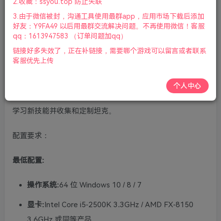
2.收藏：ssyou.top 防止失联
版本介绍：中文版|容量7GB|官方繁体中文|支持键盘.鼠标.手
3.由于微信被封，沟通工具使用最群app，应用市场下载后添加
柄|2022年6月10号更新
好友：Y9FA49 以后用最群交流解决问题。不再使用微信！客服
qq：1613947583 （订单问题加qq）
游戏介绍：
链接好多失效了，正在补链接，需要哪个游戏可以留言或者联系
客服优先上传
Metal Max Xeno Reborn是一款具有实时战斗和车辆战斗元
素的动作JRPG。加入孤独的猎人 Talis，在与怪物和机器人
个人中心
敌人的复仇战争中寻找盟友。当您穿越满目疮痍的世界时，
学习新技能并收集和定制坦克。
配置要求：
最低配置:
操作系统:
64 位 Windows 10 / 8 / 7
显卡:
Intel Core i5-2500K 3.3GHz / AMD FX-8150
3.6GHz 或同等产品