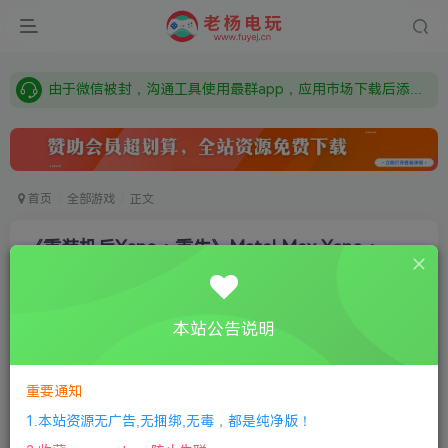
需要什么游戏请联系客服，若链接失效请联系客服，百度网盘边上的激活码也是解压密码
本站资源来自网络搜集，如有侵权，请联系删除：fuyej@qq.com 附上证书和内容链接
由于微信被封，沟通工具使用最群app，应用市场下载后添加好友：Y9FA49 以后用最群交流解决问题。不再使用微信！
需要什么游戏请联系客服，若链接失效请联系客服，百度网盘边上的激活码也是解压密码
首页
全部游戏
正文
《重装机兵Xeno：重生》Metal Max Xeno：
Reborn
老杨电玩
关注
私信
本站公告说明
8个月前更新
0
171
10
①
下载安装教程
②
下载安装视频教程
③
游戏运行
重要通知
库下载
④
DX修复下载
1.本站资源无广告,无捆绑,无毒，都是纯净版！