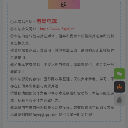
明
老杨电玩
①本网站名称：
②本站永久网址：
https://www.fuyej.cn
③本站内容转载自其它媒体，但并不代表本站赞同其观点和对其
真实性负责。
④若您需要商业运营或用于其他商业活动，请您购买正版授权并
合法使用。
⑤如果本站有侵犯、不妥之处的资源，请联系我们。将会第一时
间解决！
⑥本站部分内容均由互联网收集整理，仅供大家参考、学习，不
存在任何商业目的与商业用途
⑦赞助功能仅仅作为用户喜欢本站捐赠打赏功能，本站不贩卖游
戏，所有内容不作为商业行为。
⑧本站内容来自网络搜集和网友投稿，若有侵权请将证明和文章
地址发到邮箱fuyej@qq.com 我们会第一时间处理！