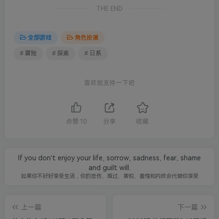
THE END
全部游戏
角色扮演
# 冒险
# 探索
# 日系
喜欢就支持一下吧
点赞
10
分享
收藏
If you don't enjoy your life, sorrow, sadness, fear, shame
and guilt will.
如果你不好好享受生活，你的悲伤、难过、害怕、羞愧和内疚会代替你享受
上一篇
下一篇