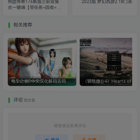
热血传奇176新版三职业复
2023版 梦幻西游2 18门派
古一键端【带任务+回收+天
赋+套装+假人】
相关推荐
电车之狼R中文汉化解码去码硬盘完整破解版+MOD特典+全CG存档+攻略|修复卡顿
评论
抢沙发
请登录后发表评论
登录
注册