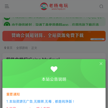
需要什么游戏请联系客服，若链接失效请联系客服，百度网盘边上的激活码也是解压密码
本站资源来自网络搜集，如有侵权，请联系删除：fuyej@qq.com 附上证书和内容链接
由于微信被封，沟通工具使用最群app，应用市场下载后添加好友：Y9FA49 以后用最群交流解决问题。不再使用微信！
需要什么游戏请联系客服，若链接失效请联系客服，百度网盘边上的激活码也是解压密码
首页
全部游戏
正文
前往中世纪/Going Medieval
老杨电玩
关注
私信
4个月前更新
本站公告说明
0
310
10
付费资源
重要通知
前往中世纪/Going Medieval
此内容为付费资源，请付费后查看
1.本站资源无广告,无捆绑,无毒，都是纯净版！
限时特惠