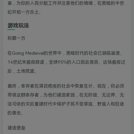
害，为你的人民分配工作并注意他们的情绪，在黑暗的中世
纪开拓一方乐土。
游戏玩法
称霸一方
在Going Medieval的世界中，黑暗时代的社会已濒临崩溃。
14世纪末瘟疫肆虐，全球95%的人口因此丧命。这场瘟疫过
后，土地荒废。
最终，幸存者在满目疮痍的社会中恢复生计。现在，你必须
带领这群幸存者，为他们建造家园，在无阶级、无边界、无
法可依的灾后重建时代中保护子民不受草寇、野蛮人和狂徒
的袭击。
建造堡垒