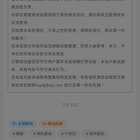
真实性负责。
④若您需要商业运营或用于其他商业活动，请您购买正版授权并
合法使用。
⑤如果本站有侵犯、不妥之处的资源，请联系我们。将会第一时
间解决！
⑥本站部分内容均由互联网收集整理，仅供大家参考、学习，不
存在任何商业目的与商业用途
⑦赞助功能仅仅作为用户喜欢本站捐赠打赏功能，本站不贩卖游
戏，所有内容不作为商业行为。
⑧本站内容来自网络搜集和网友投稿，若有侵权请将证明和文章
地址发到邮箱fuyej@qq.com 我们会第一时间处理！
THE END
全部游戏
模拟经营
# 策略
# 单机游戏
# 中世纪
# 城市建造