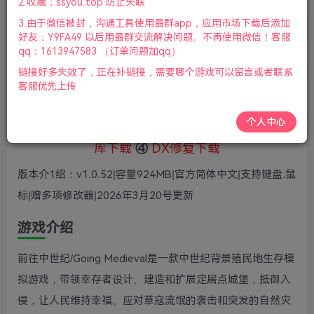
5
2.收藏：ssyou.top 防止失联
36
鲜花
鲜花
3.由于微信被封，沟通工具使用最群app，应用市场下载后添加
免费
赞助会员
好友：Y9FA49 以后用最群交流解决问题。不再使用微信！客服
qq：1613947583 （订单问题加qq）
登录购买
链接好多失效了，正在补链接，需要哪个游戏可以留言或者联系
微信支付加yem695
充值到账号，用余额支付
客服优先上传
支付成功后请刷新网页
个人中心
①
下载安装教程
②
下载安装视频教程
③
游戏运行
库下载
④
DX修复下载
版本介1绍：v1.0.52|容量924MB|官方简体中文|支持键盘.鼠
标|赠多项修改器|2026年3月20号更新
游戏介绍
前往中世纪/Going Medieval是一款中世纪背景殖民地生存模
拟游戏，带领幸存者设计、建造和扩展定居点城堡，抵御入
侵，让人民维持幸福。应对草寇流氓的袭击和突发的自然灾