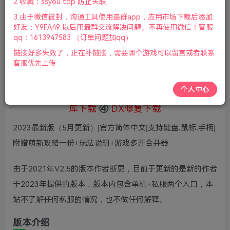
5
2.收藏：ssyou.top 防止失联
36
鲜花
鲜花
3.由于微信被封，沟通工具使用最群app，应用市场下载后添加
免费
赞助会员
好友：Y9FA49 以后用最群交流解决问题。不再使用微信！客服
qq：1613947583 （订单问题加qq）
登录购买
链接好多失效了，正在补链接，需要哪个游戏可以留言或者联系
微信支付加yem695
充值到账号，用余额支付
客服优先上传
支付成功后请刷新网页
个人中心
①
下载安装教程
②
下载安装视频教程
③
游戏运行
库下载
④
DX修复下载
2023最新版（5月更新）|官方简体中文|支持键盘.鼠标.手柄|
附赠萌新攻略一份+玩法说明+游戏多开合并器
由于2021年V2.5的版本作者断更，目前于更新的是新的作者
于2023年提供的版本，版本内包含单机+私服两个入口，本
站不了解任何私服的情况，也不做任何解释。
版本介绍