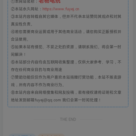
老杨电玩
①本网站名称：
②本站永久网址：
https://www.fuyej.cn
③本站内容转载自其它媒体，但并不代表本站赞同其观点和对其
真实性负责。
④若您需要商业运营或用于其他商业活动，请您购买正版授权并
合法使用。
⑤如果本站有侵犯、不妥之处的资源，请联系我们。将会第一时
间解决！
⑥本站部分内容均由互联网收集整理，仅供大家参考、学习，不
存在任何商业目的与商业用途
⑦赞助功能仅仅作为用户喜欢本站捐赠打赏功能，本站不贩卖游
戏，所有内容不作为商业行为。
⑧本站内容来自网络搜集和网友投稿，若有侵权请将证明和文章
地址发到邮箱fuyej@qq.com 我们会第一时间处理！
THE END