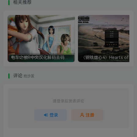
相关推荐
电车之狼R中文汉化解码去码硬盘完整破解版+MOD特典+全CG存档+攻略|修复卡顿
评论
抢沙发
请登录后发表评论
登录
注册