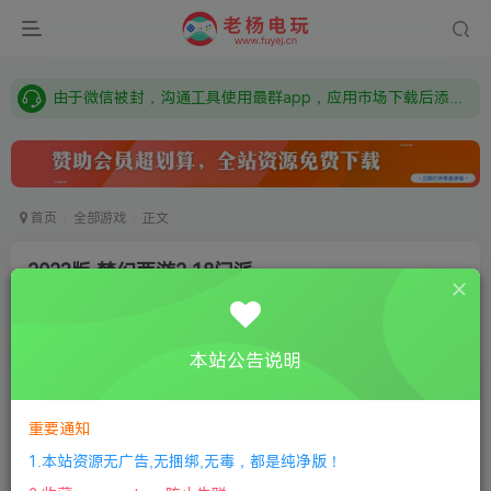
需要什么游戏请联系客服，若链接失效请联系客服，百度网盘边上的激活码也是解压密码
本站资源来自网络搜集，如有侵权，请联系删除：fuyej@qq.com 附上证书和内容链接
由于微信被封，沟通工具使用最群app，应用市场下载后添加好友：Y9FA49 以后用最群交流解决问题。不再使用微信！
需要什么游戏请联系客服，若链接失效请联系客服，百度网盘边上的激活码也是解压密码
首页
全部游戏
正文
2023版 梦幻西游2 18门派
老杨电玩
关注
私信
3个月前更新
本站公告说明
0
339
11
付费资源
重要通知
2023版 梦幻西游2 18门派
此内容为付费资源，请付费后查看
1.本站资源无广告,无捆绑,无毒，都是纯净版！
限时特惠