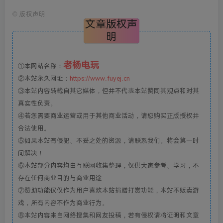
©
版权声明
文章版权声
明
老杨电玩
①本网站名称：
②本站永久网址：
https://www.fuyej.cn
③本站内容转载自其它媒体，但并不代表本站赞同其观点和对其
真实性负责。
④若您需要商业运营或用于其他商业活动，请您购买正版授权并
合法使用。
⑤如果本站有侵犯、不妥之处的资源，请联系我们。将会第一时
间解决！
⑥本站部分内容均由互联网收集整理，仅供大家参考、学习，不
存在任何商业目的与商业用途
⑦赞助功能仅仅作为用户喜欢本站捐赠打赏功能，本站不贩卖游
戏，所有内容不作为商业行为。
⑧本站内容来自网络搜集和网友投稿，若有侵权请将证明和文章