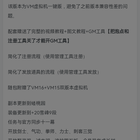
该版本为VM虚拟机一键版，避免了之前版本兼容性差的问
题。
配套赠送了完整的视频教程+图文教程+GM工具
【把泡点和
注册工具关了才能开GM工具】
简化了注册流程（使用管理工具注册）
简化了发放道具的流程（使用管理工具发放）
随包附赠了VM16+VM15双版本虚拟机
副本更新到蟠桃园
装备更新到+20雪峰9段
任务与官方同步十一幕
开放剑士、气功、拳师、力士、刺客三觉