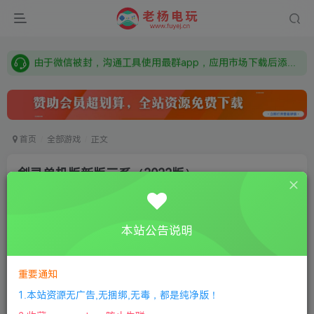
需要什么游戏请联系客服，若链接失效请联系客服，百度网盘边上的激活码也是解压密码
本站资源来自网络搜集，如有侵权，请联系删除：fuyej@qq.com 附上证书和内容链接
由于微信被封，沟通工具使用最群app，应用市场下载后添加好友：Y9FA49 以后用最群交流解决问题。不再使用微信！
需要什么游戏请联系客服，若链接失效请联系客服，百度网盘边上的激活码也是解压密码
首页
全部游戏
正文
剑灵单机版新版三系（2022版）
老杨电玩
关注
私信
3年前更新
本站公告说明
1
1082
15
付费资源
重要通知
剑灵单机版新版三系（2022版）
此内容为付费资源，请付费后查看
1.本站资源无广告,无捆绑,无毒，都是纯净版！
限时特惠