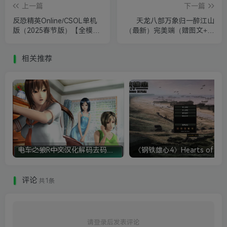
上一篇
下一篇
反恐精英Online/CSOL单机
天龙八部万象归一醉江山
版（2025春节版）【全模式
（最新）完美端（赠图文+视
机器人】
频安装教程 GM工具）
相关推荐
电车之狼R中文汉化解码去码硬盘完整破解版+MOD特典+全CG存档+攻略|修复卡顿
评论
共1条
请登录后发表评论