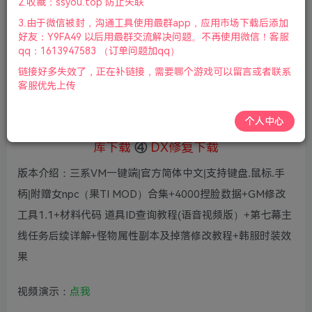
8
2.收藏：ssyou.top 防止失联
36
鲜花
鲜花
3.由于微信被封，沟通工具使用最群app，应用市场下载后添加
免费
赞助会员
好友：Y9FA49 以后用最群交流解决问题。不再使用微信！客服
qq：1613947583 （订单问题加qq）
登录购买
链接好多失效了，正在补链接，需要哪个游戏可以留言或者联系
微信支付加yem695
充值到账号，用余额支付
客服优先上传
支付成功后请刷新网页
个人中心
①
下载安装教程
②
下载安装视频教程
③
游戏运行
库下载
④
DX修复下载
版本介绍：三系VM一键端|官方简体中文|支持键盘.鼠标.手
柄|附赠女npc（果TI MOD）合集+4000捏脸数据+GM修改
工具1.1+材料代码 道具ID查询教程(语音视频版）+第七幕主
线任务后续详解+怪物属性副本及掉落修改教程+韩服时装效
果
视频演示：
点我