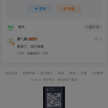
登录
注册
最新
最热
只看作者
爱乀她
0
看错了，没仔细看
3年前
回复
新疆哈密市
本站公告
免责声明
关于我们
投稿
搜狗
百度
360搜索
© 2024 ·
老杨电玩
·
单机游戏下载站