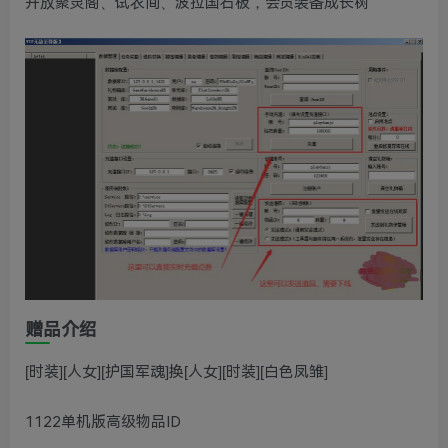
开放聚灵阁、试衣间、波拉国石板，会员装备成长树
赠品介绍
[时装][人女][护国军魂]换[人女][时装][白色凤雏]
1122单机版高级物品ID