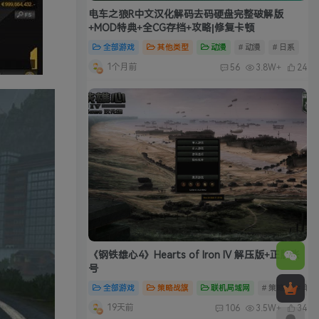
电车之狼R中文汉化解码去码硬盘完整破解版
+MOD特典+全CG存档+攻略|修复卡顿
全部游戏
其他类型
动漫
# 动漫
# 日系
1个月前
56
3.8W+
24
《钢铁雄心4》Hearts of Iron IV 解压版+正版账
号
全部游戏
策略战旗
联机局域网
# 策略
# 单
19天前
106
3.5W+
34