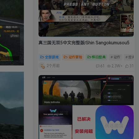
真三国无双5中文完整版/Shin Sangokumusou5
全部游戏
动作冒险
怀旧经典
# 动作
# 经典
2个月前
61
2.3W+
31