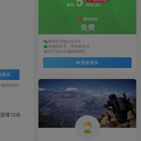
5
限时特惠
36
鲜花
鲜花
赞助会员
免费
微信支付加yem695
充值到账号，用余额支付
支付成功后请刷新网页
登录购买
录购买
后请刷新网页
团团等10余