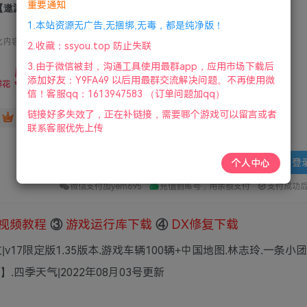
重要通知
【遨游中国2/欧洲模拟卡车2】Euro Truck Simulator 2 v1.35限定版
1.本站资源无广告,无捆绑,无毒，都是纯净版！
此内容为付费资源，请付费后查看
2.收藏：ssyou.top 防止失联
5
3.由于微信被封，沟通工具使用最群app，应用市场下载后
限时特惠
添加好友：Y9FA49 以后用最群交流解决问题。不再使用微
36
鲜花
鲜花
信！客服qq：1613947583 （订单问题加qq）
链接好多失效了，正在补链接，需要哪个游戏可以留言或者
免费
赞助会员
联系客服优先上传
登
个人中心
微信支付加yem695
充值到账号，用余额支付
支付成功
视频教程
③
游戏运行库下载
④
DX修复下载
|v17限定版1.35版本.游戏车辆100辆+中国地图.林志玲.一条小
四季天气|2022年08月03号更新