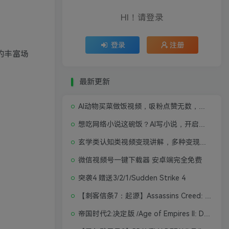
HI！请登录
登录
注册
的丰富场
最新更新
AI动物买菜做饭视频，吸粉点赞无数，喂饭级操作教程
想吃网络小说这碗饭？AI写小说，开启写作新思路，轻松入行
玄学类认知类视频变现讲解，多种变现思路
微信视频号一键下载器 安卓端完全免费
突袭4 赠送3/2/1/Sudden Strike 4
【刺客信条7：起源】Assassins Creed: Origins
帝国时代2:决定版 /Age of Empires II: Definitive Edition