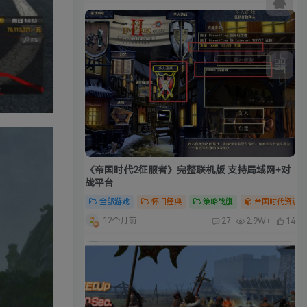
《帝国时代2征服者》完整联机版 支持局域网+对
战平台
全部游戏
怀旧经典
策略战旗
帝国时代资源合
12个月前
27
2.9W+
14