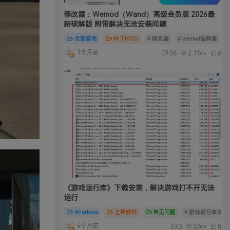
修改器：Wemod（Wand）高级会员版 2026最
新破解版 附带解决无法安装问题
全部游戏
补丁MOD
# 修改器
# wemod破解版
#
1个月前
36
2.1W+
6
《游戏运行库》下载安装，解决游戏打不开无法
运行
Windows
工具软件
常见问题
# 游戏运行库安装
4个月前
0
2W+
8