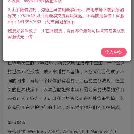
2.收藏：ssyou.top 防止失联
文|支持键盘.鼠标.手柄|赠多项修改器|2023年10月30号更新
3.由于微信被封，沟通工具使用最群app，应用市场下载后添加
好友：Y9FA49 以后用最群交流解决问题。不再使用微信！客服
qq：1613947583 （订单问题加qq）
链接好多失效了，正在补链接，需要哪个游戏可以留言或者联系
客服优先上传
游戏视频预览：
点击查看
个人中心
《孤岛惊魂：新曙光（Far Cry: New Dawn）》的故事发生
在核爆发生的17年之后，新的文明在混沌中重生，一个全新
的世界即将形成。蒙大拿州的希望镇，幸存者们分化成了不
同的团体，而每一个团体都有着属于自己的生存法则。在全
新的世界秩序下，以双胞胎姐妹米琪和露为首的残暴的拦路
强盗正为了掠夺一切可以利用的资源而在四处烧杀抢掠。幸
存者们正在守护他们的土地，对抗拦路强盗们的无情屠戮。
最低配置:
操作系统: Windows 7 SP1, Windows 8.1, Windows 10