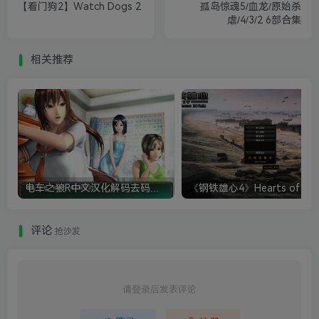
【看门狗2】Watch Dogs 2
孤岛惊魂5/血龙/原始杀
虐/4/3/2 6部合集
相关推荐
电车之狼R中文汉化解码去码硬盘完整破解版+MOD特典+全CG存档+攻略|修复卡顿
评论
抢沙发
请登录后发表评论