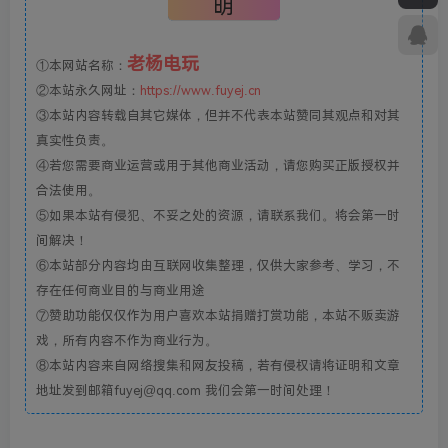
明
老杨电玩
①本网站名称：
②本站永久网址：
https://www.fuyej.cn
③本站内容转载自其它媒体，但并不代表本站赞同其观点和对其
真实性负责。
④若您需要商业运营或用于其他商业活动，请您购买正版授权并
合法使用。
⑤如果本站有侵犯、不妥之处的资源，请联系我们。将会第一时
间解决！
⑥本站部分内容均由互联网收集整理，仅供大家参考、学习，不
存在任何商业目的与商业用途
⑦赞助功能仅仅作为用户喜欢本站捐赠打赏功能，本站不贩卖游
戏，所有内容不作为商业行为。
⑧本站内容来自网络搜集和网友投稿，若有侵权请将证明和文章
地址发到邮箱fuyej@qq.com 我们会第一时间处理！