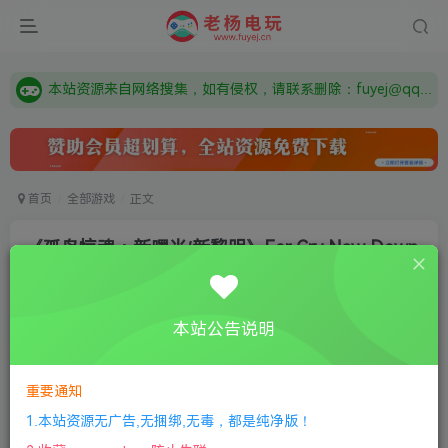
需要什么游戏请联系客服，若链接失效请联系客服，百度网盘边上的激活码也是解压密码
本站资源来自网络搜集，如有侵权，请联系删除：fuyej@qq.com 附上证书和内容链接
由于微信被封，沟通工具使用最群app，应用市场下载后添加好友：Y9FA49 以后用最群交流解决问题。不再使用微信！
需要什么游戏请联系客服，若链接失效请联系客服，百度网盘边上的激活码也是解压密码
首页
全部游戏
正文
《孤岛惊魂：新曙光/新黎明》Far Cry New Dawn
老杨电玩
关注
私信
8个月前更新
本站公告说明
0
320
10
①
下载安装教程
②
下载安装视频教程
③
游戏运行
库下载
④
DX修复下载
重要通知
1.本站资源无广告,无捆绑,无毒，都是纯净版！
版本介绍：v1.0.5版|容量45GB|集成高清材质包|官方简体中