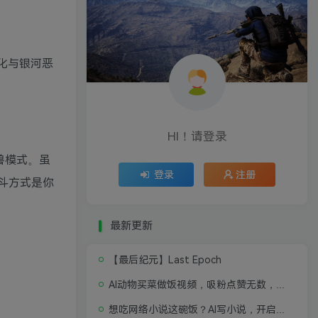
驯化与银河恶
HI！请登录
兽模式。虽
登录
注册
斗方式是你
最新更新
【最后纪元】Last Epoch
AI动物买菜做饭视频，吸粉点赞无数，喂饭级操作教程
想吃网络小说这碗饭？AI写小说，开启写作新思路，轻松入行