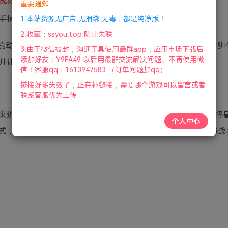
重要通知
标.手柄|赠多项修改器|2023年05月10号更新
1.本站资源无广告,无捆绑,无毒，都是纯净版！
2.收藏：ssyou.top 防止失联
一款像素风格的动作冒险游戏，游戏也带有很大比重的策略游戏成分。怪物
3.由于微信被封，沟通工具使用最群app，应用市场下载后
添加好友：Y9FA49 以后用最群交流解决问题。不再使用微
并让其为你作战。快来下载体验一番吧！
信！客服qq：1613947583 （订单问题加qq）
链接好多失效了，正在补链接，需要哪个游戏可以留言或者
联系客服优先上传
来进行战斗、探索，战斗模式是传统的遇怪-战斗-捕获新品类怪
个人中心
式，给人不伦不类的感觉？总之，找到不同怪物的属性克制与战