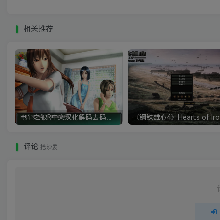
相关推荐
电车之狼R中文汉化解码去码硬盘完整破解版+MOD特典+全CG存档+攻略|修复卡顿
评论
抢沙发