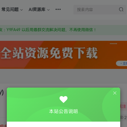
上的激活码也是解压密码
常见问题
AI资源库
om 附上证书和内容链接
：Y9FA49 以后用最群交流解决问题。不再使用微信！
上的激活码也是解压密码
)
关注
本站公告说明
0
2
视频教程
③
游戏运行库下载
④
DX修复下载