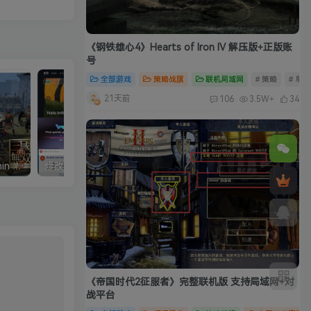
《钢铁雄心4》Hearts of Iron IV 解压版+正版账
号
全部游戏
策略战旗
联机局域网
# 策略
# 单
21天前
106
3.5W+
34
真三国无双5中文完整版/Shin Sangokumusou5
修改器：Wemod（Wand）高级会员版 2026最新破解版 附带解决无法安装问题
《帝国时代2征服者》完整联机版 支持局域网+对
战平台