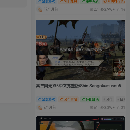
全部游戏
怀旧经典
策略战旗
帝国时代资源合
12个月前
27
2.9W+
14
真三国无双5中文完整版/Shin Sangokumusou5
全部游戏
动作冒险
怀旧经典
# 动作
# 经典
2个月前
61
2.3W+
31