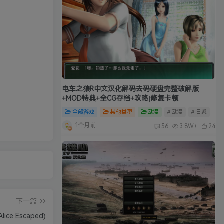
电车之狼R中文汉化解码去码硬盘完整破解版
+MOD特典+全CG存档+攻略|修复卡顿
全部游戏
其他类型
动漫
# 动漫
# 日系
1个月前
56
3.8W+
24
下一篇
ce Escaped)