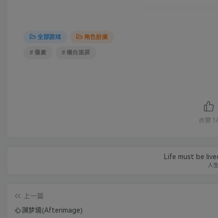
全部游戏
角色扮演
# 像素
# 横向滚屏
点赞
1
Life must be liv
人
上一篇
心渊梦境(Afterimage)