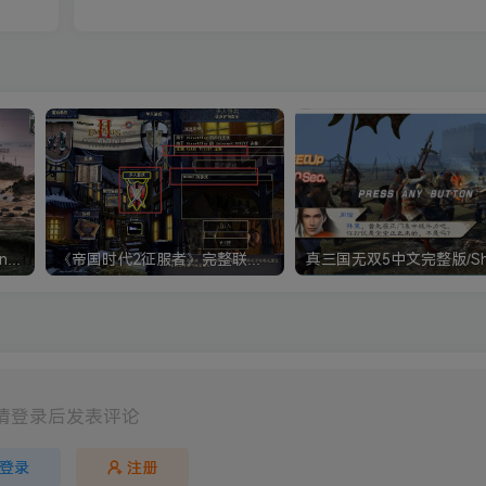
《钢铁雄心4》Hearts of Iron IV 解压版+正版账号
《帝国时代2征服者》完整联机版 支持局域网+对战平台
请登录后发表评论
登录
注册