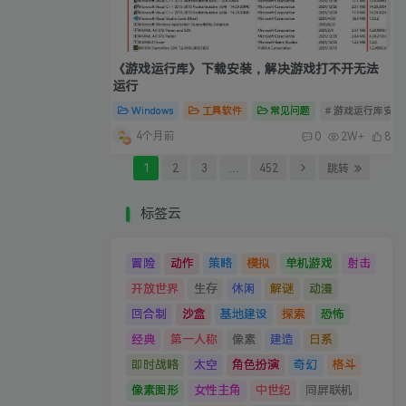
《游戏运行库》下载安装，解决游戏打不开无法
运行
Windows
工具软件
常见问题
# 游戏运行库安装
4个月前
0
2W+
8
1
2
3
…
452
跳转
标签云
冒险
动作
策略
模拟
单机游戏
射击
开放世界
生存
休闲
解谜
动漫
回合制
沙盒
基地建设
探索
恐怖
经典
第一人称
像素
建造
日系
即时战略
太空
角色扮演
奇幻
格斗
像素图形
女性主角
中世纪
同屏联机