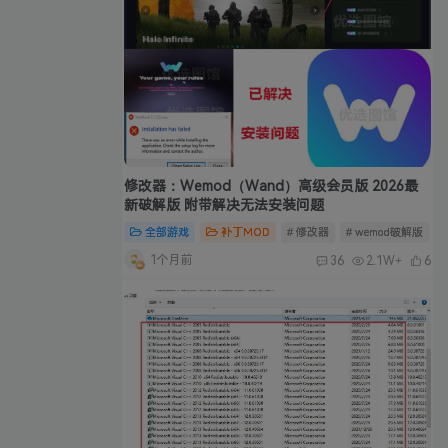
修改器：Wemod（Wand）高级会员版 2026最
新破解版 附带解决无法安装问题
全部游戏
补丁MOD
# 修改器
# wemod破解版
#
1个月前
36
2.1W+
6