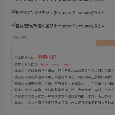
©
版权声明
老杨电玩
①本网站名称：
②本站永久网址：
https://www.fuyej.cn
③本站内容转载自其它媒体，但并不代表本站赞同其观点和对其真实
④若您需要商业运营或用于其他商业活动，请您购买正版授权并合法
⑤如果本站有侵犯、不妥之处的资源，请联系我们。将会第一时间解
⑥本站部分内容均由互联网收集整理，仅供大家参考、学习，不存在
⑦赞助功能仅仅作为用户喜欢本站捐赠打赏功能，本站不贩卖游戏，
⑧本站内容来自网络搜集和网友投稿，若有侵权请将证明和文章地址发到邮