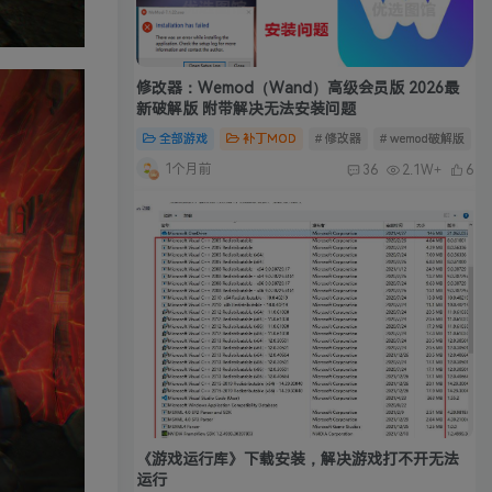
修改器：Wemod（Wand）高级会员版 2026最
新破解版 附带解决无法安装问题
全部游戏
补丁MOD
# 修改器
# wemod破解版
#
1个月前
36
2.1W+
6
《游戏运行库》下载安装，解决游戏打不开无法
运行