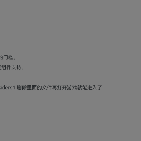
的门槛。
统组件支持。
。
aiko\darksiders1 删除里面的文件再打开游戏就能进入了