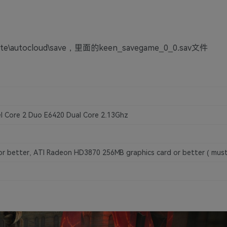
e\autocloud\save，里面的keen_savegame_0_0.sav文件
el Core 2 Duo E6420 Dual Core 2.13Ghz
r better, ATI Radeon HD3870 256MB graphics card or better ( must 