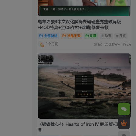
电车之狼R中文汉化解码去码硬盘完整破解版
+MOD特典+全CG存档+攻略|修复卡顿
全部游戏
其他类型
动漫
# 动漫
# 日系
1个月前
56
3.8W+
24
《钢铁雄心4》Hearts of Iron IV 解压版+正版账
号