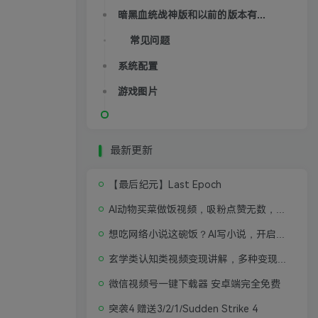
暗黑血统战神版和以前的版本有区别吗？
常见问题
系统配置
游戏图片
最新更新
【最后纪元】Last Epoch
AI动物买菜做饭视频，吸粉点赞无数，喂饭级操作教程
想吃网络小说这碗饭？AI写小说，开启写作新思路，轻松入行
玄学类认知类视频变现讲解，多种变现思路
微信视频号一键下载器 安卓端完全免费
突袭4 赠送3/2/1/Sudden Strike 4