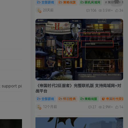
全部游戏
策略战旗
联机局域网
# 策略
# 单
20天前
106
3.5W+
34
《帝国时代2征服者》完整联机版 支持局域网+对
support pixel shader 3 )
战平台
全部游戏
怀旧经典
策略战旗
帝国时代资源合
12个月前
27
2.9W+
14