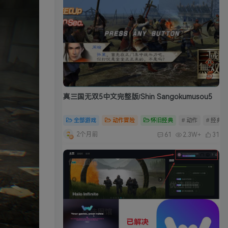
真三国无双5中文完整版/Shin Sangokumusou5
全部游戏
动作冒险
怀旧经典
# 动作
# 经典
2个月前
61
2.3W+
31