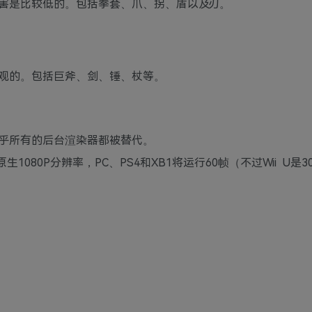
害是比较低的。包括拳套、爪、拐、盾以及刃。
观的。包括巨斧、剑、锤、杖等。
乎所有的后台渲染器都被替代。
080P分辨率，PC、PS4和XB1将运行60帧（不过Wii U是3