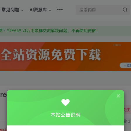
上的激活码也是解压密码
常见问题
AI资源库
om 附上证书和内容链接
：Y9FA49 以后用最群交流解决问题。不再使用微信！
上的激活码也是解压密码
d Edition
关注
本站公告说明
0
3
视频教程
③
游戏运行库下载
④
DX修复下载