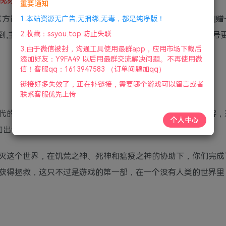
重要通知
.5GB|官方简体中文.优质繁中汉化|支持键盘.鼠标.手柄|赠多项修改器
1.本站资源无广告,无捆绑,无毒，都是纯净版！
2.收藏：ssyou.top 防止失联
,主线已通武器是末日审判之剑)|赠音乐原声|2021年03月09号
3.由于微信被封，沟通工具使用最群app，应用市场下载后
添加好友：Y9FA49 以后用最群交流解决问题。不再使用微
信！客服qq：1613947583 （订单问题加qq）
链接好多失效了，正在补链接，需要哪个游戏可以留言或者
联系客服优先上传
代的高清重制版本，游戏不但对游戏引擎、画面的改进等内容，
个人中心
加出色，喜欢的玩家们一起期待吧。
灭这个世界，在饥荒之神、死神和瘟疫之神的协助下，你们完成
获得拯救，这只不过是游戏的第一部，在一个没有人类的世界里