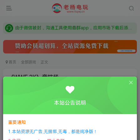
需要什么游戏请联系客服，若链接失效请联系客服，百度网盘边上的激活码也是解压密码
本站资源来自网络搜集，如有侵权，请联系删除：fuyej@qq.com 附上证书和内容链接
由于微信被封，沟通工具使用最群app，应用市场下载后添加好友：Y9FA49 以后用最群交流解决问题。不再使用微信！
需要什么游戏请联系客服，若链接失效请联系客服，百度网盘边上的激活码也是解压密码
首页
全部游戏
正文
《WWE 2K》竞技场
老杨电玩
关注
私信
8个月前更新
本站公告说明
1
183
8
①
下载安装教程
②
下载安装视频教程
③
游戏运行
库下载
④
DX修复下载
重要通知
1.本站资源无广告,无捆绑,无毒，都是纯净版！
版本介绍：v1.5.0.5|容量8.5GB|官方简体中文|支持键盘.鼠