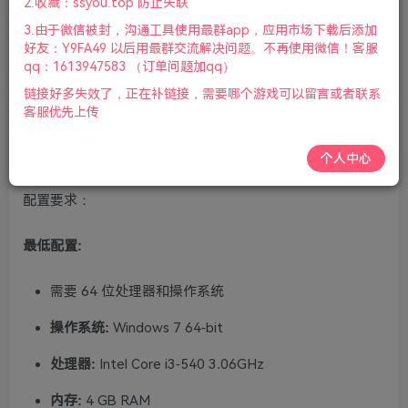
2.收藏：ssyou.top 防止失联
标.手柄|赠多项修改器|2021年02月15号更新
3.由于微信被封，沟通工具使用最群app，应用市场下载后添加
好友：Y9FA49 以后用最群交流解决问题。不再使用微信！客服
游戏介绍：
qq：1613947583 （订单问题加qq）
链接好多失效了，正在补链接，需要哪个游戏可以留言或者联系
WWE的世界就是一个令人血脉喷张的竞技场，它将为你带来
客服优先上传
全新的顶级街机游戏体验，你最喜爱的WWE超级巨星和传奇
人物将在充满异域风情的各种可互动场景中一决胜负。
个人中心
配置要求：
最低配置:
需要 64 位处理器和操作系统
操作系统:
Windows 7 64-bit
处理器:
Intel Core i3-540 3.06GHz
内存:
4 GB RAM