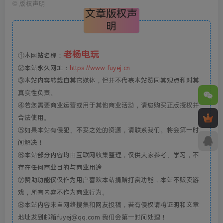
©
版权声明
文章版权声
明
老杨电玩
①本网站名称：
②本站永久网址：
https://www.fuyej.cn
③本站内容转载自其它媒体，但并不代表本站赞同其观点和对其
真实性负责。
④若您需要商业运营或用于其他商业活动，请您购买正版授权并
合法使用。
⑤如果本站有侵犯、不妥之处的资源，请联系我们。将会第一时
间解决！
⑥本站部分内容均由互联网收集整理，仅供大家参考、学习，不
存在任何商业目的与商业用途
⑦赞助功能仅仅作为用户喜欢本站捐赠打赏功能，本站不贩卖游
戏，所有内容不作为商业行为。
⑧本站内容来自网络搜集和网友投稿，若有侵权请将证明和文章
地址发到邮箱fuyej@qq.com 我们会第一时间处理！