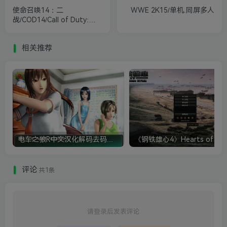
使命召唤14：二
WWE 2K15/单机.同屏多人
战/COD14/Call of Duty:
WWII 局域网联机
相关推荐
电车之狼R中文汉化解码去码硬盘完整破解版+MOD特典+全CG存档+攻略|修复卡顿
评论
共1条
请登录后发表评论