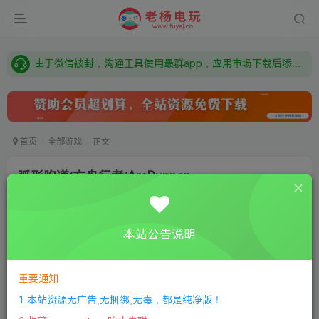
需要什么游戏请联系客服，若链接失效请联系客服，百度网盘边上的激活码也是解压密码
本站资源来自网络搜集，如有侵权，请联系删除：fuyej@qq.com 附上证书和内容链接
由于微信被封，沟通工具使用最群app，应用市场下载后添加好友：Y9FA49 以后用最群交流解决问题。不再使用微信！
需要什么游戏请联系客服，若链接失效请联系客服，百度网盘边上的激活码也是解压密码
首页
全部游戏
正文
弧形跑道/方舟行者/ArcRunner
老杨电玩
关注
私信
8个月前更新
本站公告说明
0
143
9
①
下载安装教程
②
下载安装视频教程
③
游戏运行
库下载
④
DX修复下载
重要通知
1.本站资源无广告,无捆绑,无毒，都是纯净版！
版本：v1.1.0.1|容量9GB|官方简体中文|2023年07月05号更