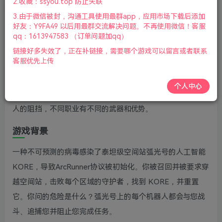
2.收藏：ssyou.top 防止失联
新
3.由于微信被封，沟通工具使用最群app，应用市场下载后添加
游戏介绍
好友：Y9FA49 以后用最群交流解决问题。不再使用微信！客服
qq：1613947583 （订单问题加qq）
ArcRunner是一款赛博朋克风格第三人称射击游戏，穿越泰
链接好多失效了，正在补链接，需要哪个游戏可以留言或者联系
客服优先上传
坦级空间站弧光号，重置被感染失去控制的人工智能
KORE。老杨电玩网分享ArcRunner下载，在这趟任务行程
个人中心
中，扮演士兵、忍者或是黑客，你将面对不同人工智能机器
人的阻挡，不同职业有不同的武器和优势。
游戏背景
一种不可预测的病毒感染了泰坦级空间站弧光号的人工智能
KORE，导致ArcRunner协议被初始化。你被召回并被要求穿
越空间站，击败每个区域的守护者，找到 KORE，并重置
它。你问的危险是什么？弧光号上的每个机器人都会与您战
斗、追捕您并阻止您完成任务。