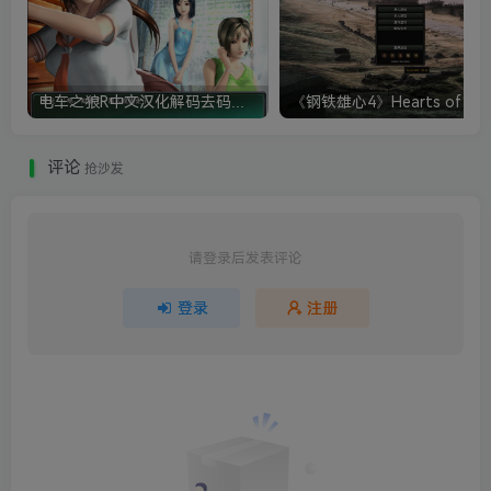
电车之狼R中文汉化解码去码硬盘完整破解版+MOD特典+全CG存档+攻略|修复卡顿
评论
抢沙发
请登录后发表评论
登录
注册