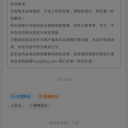
合法使用。
⑤如果本站有侵犯、不妥之处的资源，请联系我们。将会第一时
间解决！
⑥本站部分内容均由互联网收集整理，仅供大家参考、学习，不
存在任何商业目的与商业用途
⑦赞助功能仅仅作为用户喜欢本站捐赠打赏功能，本站不贩卖游
戏，所有内容不作为商业行为。
⑧本站内容来自网络搜集和网友投稿，若有侵权请将证明和文章
地址发到邮箱fuyej@qq.com 我们会第一时间处理！
THE END
全部游戏
枪战射击
# 射击
# 赛博朋克
喜欢就支持一下吧