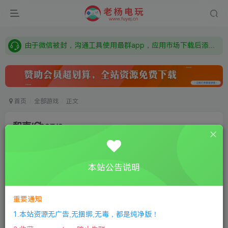
需要什么游戏请联系客服，若链接失效请联系客服，百度网盘边上的激活码也是解压密码
本站资源来自网络搜集，如有侵权，请联系删除：fuyej@qq.com 附上证书和内容链接
由于微信被封，沟通工具使用最群app，应用市场下载后添加好友：Y9FA49 以后用最群交流解决问题。不再使用微信！
需要什么游戏请联系客服，若链接失效请联系客服，百度网盘边上的激活码也是解压密码
首页
全部游戏
正文
和声/Chorus
老杨电玩
关注
私信
8个月前更新
本站公告说明
0
112
14
①
下载安装教程
②
下载安装视频教程
③
游戏运行
库下载
④
DX修复下载
重要通知
1.本站资源无广告,无捆绑,无毒，都是纯净版！
版本介绍：v1.0.9.0.216751|容量32GB|官方简体中文|支持