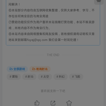
间解决！
⑥本站部分内容均由互联网收集整理，仅供大家参考、学习，不
存在任何商业目的与商业用途
⑦赞助功能仅仅作为用户喜欢本站捐赠打赏功能，本站不贩卖游
戏，所有内容不作为商业行为。
⑧本站内容来自网络搜集和网友投稿，若有侵权请将证明和文章
地址发到邮箱fuyej@qq.com 我们会第一时间处理！
THE END
全部游戏
枪战射击
# 冒险
# 射击
# 太空
# 科幻
# 飞船
喜欢就支持一下吧