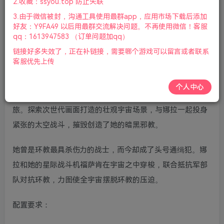
2.收藏：ssyou.top 防止失联
键盘.鼠标.手柄|2023年06月24号更新
3.由于微信被封，沟通工具使用最群app，应用市场下载后添加
好友：Y9FA49 以后用最群交流解决问题。不再使用微信！客服
游戏视频预览：
点击查看
qq：1613947583 （订单问题加qq）
链接好多失效了，正在补链接，需要哪个游戏可以留言或者联系
游戏介绍：
客服优先上传
和声(Chorus)是一款剧情丰富的太空科幻动作射击游戏，跟
个人中心
随娜拉和她的星际战机福萨肯踏上惊心动魄的反抗与救赎之
旅。探索次世代画面打造的壮观宇宙场景，与娜拉一起投身
紧张的太空战斗，摧毁创造了她的暗黑邪教。
她曾是环教最具杀伤力的战士，而今却成了头号通缉犯。娜
拉和她的星际战斗机福萨肯在宇宙之中穿梭，联合抵抗军部
队对抗环教，力图使全宇宙摆脱环教的压迫。
配置要求：