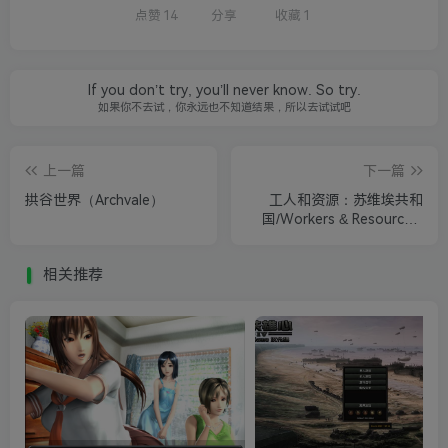
点赞
14
分享
收藏
1
If you don’t try, you’ll never know. So try.
如果你不去试，你永远也不知道结果，所以去试试吧
上一篇
下一篇
拱谷世界（Archvale）
工人和资源：苏维埃共和
国/Workers & Resources:
Soviet Republic
相关推荐