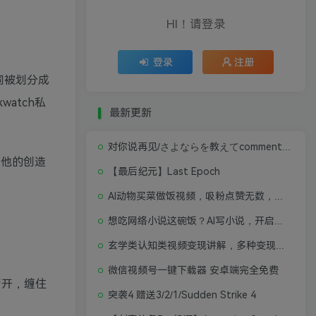
HI！请登录
登录
注册
同被划分成
atch私
最新更新
对你说再见/さよならを教えてcomment te dire adieu 修复版无闪退中文硬盘版
死他的创造
【最后纪元】Last Epoch
AI动物买菜做饭视频，吸粉点赞无数，喂饭级操作教程
想吃网络小说这碗饭？AI写小说，开启写作新思路，轻松入行
玄学类认知类视频变现讲解，多种变现思路
微信视频号一键下载器 安卓端完全免费
撕开，缠住
突袭4 赠送3/2/1/Sudden Strike 4