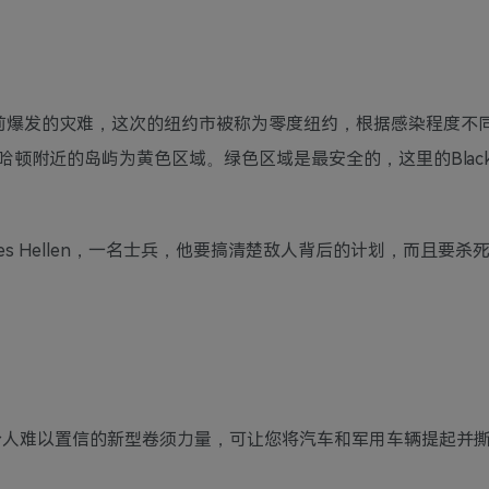
前爆发的灾难，这次的纽约市被称为零度纽约，根据感染程度不
附近的岛屿为黄色区域。绿色区域是最安全的，这里的Blackw
es Hellen，一名士兵，他要搞清楚敌人背后的计划，而且要杀
令人难以置信的新型卷须力量，可让您将汽车和军用车辆提起并