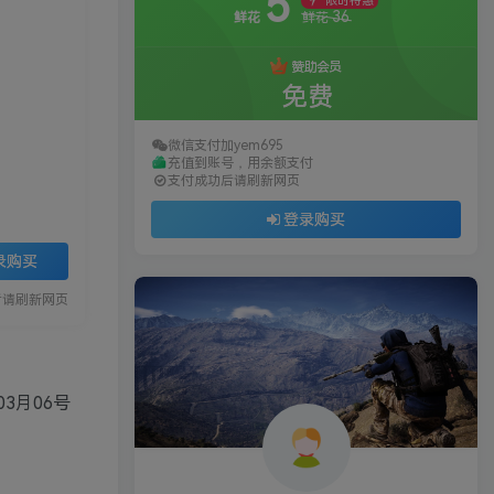
5
限时特惠
36
鲜花
鲜花
赞助会员
免费
微信支付加yem695
充值到账号，用余额支付
支付成功后请刷新网页
登录购买
录购买
后请刷新网页
03月06号