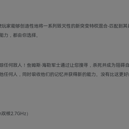
使玩家能够创造性地将一系列毁灭性的新突变特权混合-匹配到其
能力，都由你选择。
踪任何敌人！詹姆斯·海勒军士通过让您搜寻，杀死并成为阻碍
他任何人，同时吸收他们的记忆并获得新的能力。没有比这更好
n双核2.7GHz）