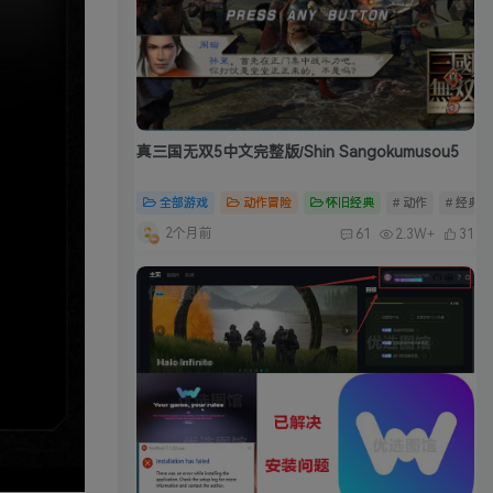
真三国无双5中文完整版/Shin Sangokumusou5
全部游戏
动作冒险
怀旧经典
# 动作
# 经典
2个月前
61
2.3W+
31