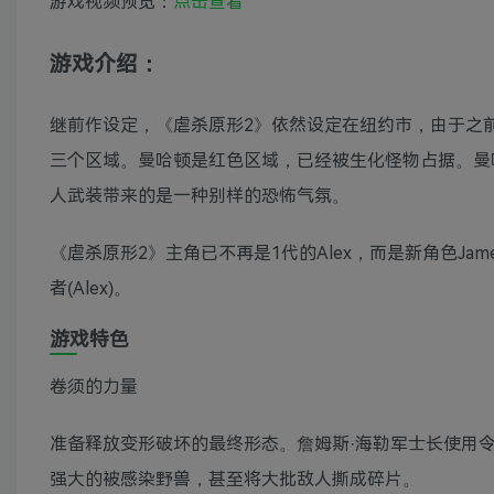
游戏视频预览：
点击查看
游戏介绍：
继前作设定，《虐杀原形2》依然设定在纽约市，由于之
三个区域。曼哈顿是红色区域，已经被生化怪物占据。曼哈顿
人武装带来的是一种别样的恐怖气氛。
《虐杀原形2》主角已不再是1代的Alex，而是新角色Jam
者(Alex)。
游戏特色
卷须的力量
准备释放变形破坏的最终形态。詹姆斯·海勒军士长使用
强大的被感染野兽，甚至将大批敌人撕成碎片。