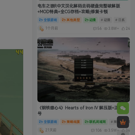
电车之狼R中文汉化解码去码硬盘完整破解版
+MOD特典+全CG存档+攻略|修复卡顿
全部游戏
其他类型
动漫
# 动漫
# 日系
1个月前
56
3.8W+
24
《钢铁雄心4》Hearts of Iron IV 解压版+正版账
号
全部游戏
策略战旗
联机局域网
# 策略
# 单
21天前
106
3.5W+
34