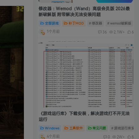
修改器：Wemod（Wand）高级会员版 2026最
新破解版 附带解决无法安装问题
全部游戏
补丁MOD
# 修改器
# wemod破解版
#
1个月前
36
2.1W+
6
《游戏运行库》下载安装，解决游戏打不开无法
运行
Windows
工具软件
常见问题
# 游戏运行库安装
4个月前
0
2W+
8