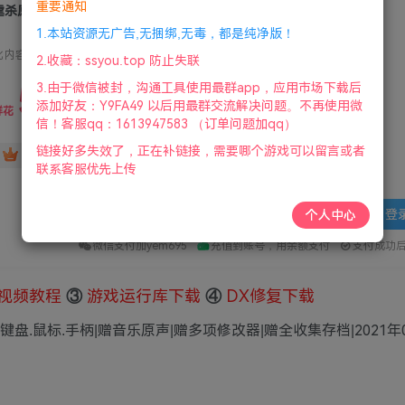
重要通知
杀原形2/Prototype 2
1.本站资源无广告,无捆绑,无毒，都是纯净版！
此内容为付费资源，请付费后查看
2.收藏：ssyou.top 防止失联
5
3.由于微信被封，沟通工具使用最群app，应用市场下载后
限时特惠
添加好友：Y9FA49 以后用最群交流解决问题。不再使用微
36
鲜花
鲜花
信！客服qq：1613947583 （订单问题加qq）
链接好多失效了，正在补链接，需要哪个游戏可以留言或者
免费
赞助会员
联系客服优先上传
登
个人中心
微信支付加yem695
充值到账号，用余额支付
支付成功
视频教程
③
游戏运行库下载
④
DX修复下载
|支持键盘.鼠标.手柄|赠音乐原声|赠多项修改器|赠全收集存档|2021年