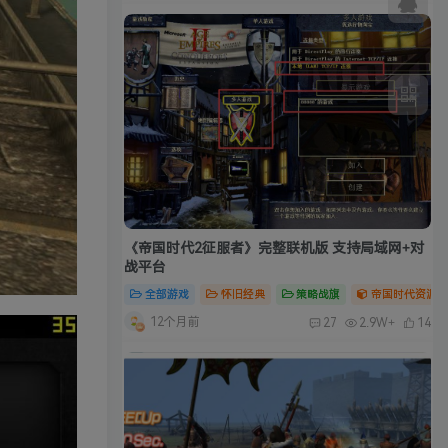
《帝国时代2征服者》完整联机版 支持局域网+对
战平台
全部游戏
怀旧经典
策略战旗
帝国时代资源合
12个月前
27
2.9W+
14