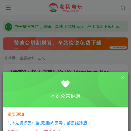
需要什么游戏请联系客服，若链接失效请联系客服，百度网盘边上的激活码也是解压密码
本站资源来自网络搜集，如有侵权，请联系删除：fuyej@qq.com 附上证书和内容链接
由于微信被封，沟通工具使用最群app，应用市场下载后添加好友：Y9FA49 以后用最群交流解决问题。不再使用微信！
需要什么游戏请联系客服，若链接失效请联系客服，百度网盘边上的激活码也是解压密码
首页
全部游戏
正文
《伊苏9：怪人之夜》Ys IX: Monstrum Nox
唐兜嗯了
关注
私信
8个月前更新
本站公告说明
1
129
11
①
下载安装教程
②
下载安装视频教程
③
游戏运行
库下载
④
DX修复下载
重要通知
1.本站资源无广告,无捆绑,无毒，都是纯净版！
版本介绍：v20220120|容量15GB|官方繁体中文|支持键盘.