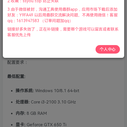
2.收藏：ssyou.top 防止失联
鼠标.手柄|赠多项修改器|2022年01月20号更新
3.由于微信被封，沟通工具使用最群app，应用市场下载后添加
好友：Y9FA49 以后用最群交流解决问题。不再使用微信！客服
游戏介绍：
qq：1613947583 （订单问题加qq）
链接好多失效了，正在补链接，需要哪个游戏可以留言或者联系
在被囚禁在 Balduq 期间，Adol 受到诅咒并变成了一个怪
客服优先上传
物。凭借他新获得的力量，他必须阻止 Grimwald Nox 吞噬
这座城市。
个人中心
配置要求：
最低配置:
操作系统:
Windows 10/8.1 64-bit
处理器:
Core i3-2100 3.10 GHz
内存:
8 GB RAM
显卡:
Geforce GTX 650 Ti