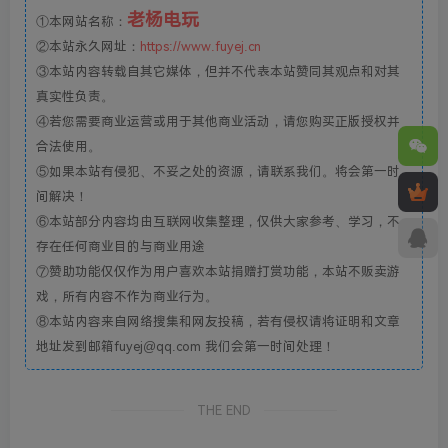
老杨电玩
①本网站名称：
②本站永久网址：
https://www.fuyej.cn
③本站内容转载自其它媒体，但并不代表本站赞同其观点和对其
真实性负责。
④若您需要商业运营或用于其他商业活动，请您购买正版授权并
合法使用。
⑤如果本站有侵犯、不妥之处的资源，请联系我们。将会第一时
间解决！
⑥本站部分内容均由互联网收集整理，仅供大家参考、学习，不
存在任何商业目的与商业用途
⑦赞助功能仅仅作为用户喜欢本站捐赠打赏功能，本站不贩卖游
戏，所有内容不作为商业行为。
⑧本站内容来自网络搜集和网友投稿，若有侵权请将证明和文章
地址发到邮箱fuyej@qq.com 我们会第一时间处理！
THE END