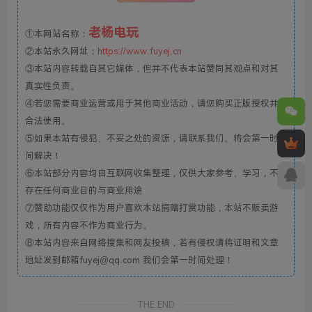
老杨电玩
①本网站名称：
②本站永久网址：
https://www.fuyej.cn
③本站内容转载自其它媒体，但并不代表本站赞同其观点和对其
真实性负责。
④若您需要商业运营或用于其他商业活动，请您购买正版授权并
合法使用。
⑤如果本站有侵犯、不妥之处的资源，请联系我们。将会第一时
间解决！
⑥本站部分内容均由互联网收集整理，仅供大家参考、学习，不
存在任何商业目的与商业用途
⑦赞助功能仅仅作为用户喜欢本站捐赠打赏功能，本站不贩卖游
戏，所有内容不作为商业行为。
⑧本站内容来自网络搜集和网友投稿，若有侵权请将证明和文章
地址发到邮箱fuyej@qq.com 我们会第一时间处理！
THE END