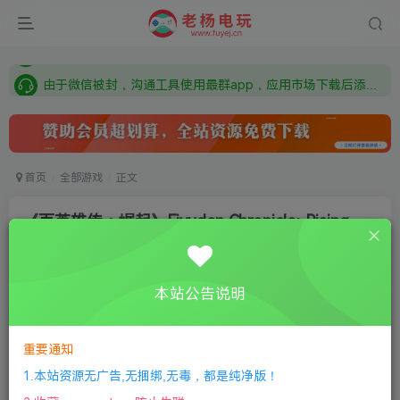
需要什么游戏请联系客服，若链接失效请联系客服，百度网盘边上的激活码也是解压密码
本站资源来自网络搜集，如有侵权，请联系删除：fuyej@qq.com 附上证书和内容链接
由于微信被封，沟通工具使用最群app，应用市场下载后添加好友：Y9FA49 以后用最群交流解决问题。不再使用微信！
需要什么游戏请联系客服，若链接失效请联系客服，百度网盘边上的激活码也是解压密码
首页
全部游戏
正文
《百英雄传：崛起》Eiyuden Chronicle: Rising
老杨电玩
关注
私信
8个月前更新
本站公告说明
1
129
8
①
下载安装教程
②
下载安装视频教程
③
游戏运行
库下载
④
DX修复下载
重要通知
1.本站资源无广告,无捆绑,无毒，都是纯净版！
版本介绍：中文版|容量4.3GB|官方简体中文|支持键盘.鼠标.