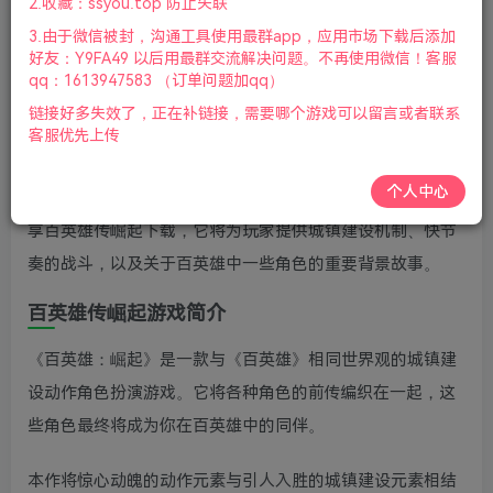
2.收藏：ssyou.top 防止失联
手柄|2022年05月11号更新
3.由于微信被封，沟通工具使用最群app，应用市场下载后添加
好友：Y9FA49 以后用最群交流解决问题。不再使用微信！客服
游戏视频预览：
点击查看
qq：1613947583 （订单问题加qq）
游戏介绍
链接好多失效了，正在补链接，需要哪个游戏可以留言或者联系
客服优先上传
百英雄传:崛起(Eiyuden Chronicle: Rising)是一款2.5D城市建
个人中心
造角色扮演游戏游戏，与《百英雄》同世界设定。游侠网分
享百英雄传崛起下载，它将为玩家提供城镇建设机制、快节
奏的战斗，以及关于百英雄中一些角色的重要背景故事。
百英雄传崛起游戏简介
《百英雄：崛起》是一款与《百英雄》相同世界观的城镇建
设动作角色扮演游戏。它将各种角色的前传编织在一起，这
些角色最终将成为你在百英雄中的同伴。
本作将惊心动魄的动作元素与引人入胜的城镇建设元素相结