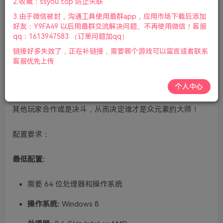
2.收藏：ssyou.top 防止失联
标|2022年7月16号更新
3.由于微信被封，沟通工具使用最群app，应用市场下载后添加
好友：Y9FA49 以后用最群交流解决问题。不再使用微信！客服
游戏视频预览：
点击查看
qq：1613947583 （订单问题加qq）
链接好多失效了，正在补链接，需要哪个游戏可以留言或者联系
游戏介绍：
客服优先上传
《Element TD 2》让你结合众多强大元素，建造出不同的独
个人中心
特防御塔台，而你的防线将于来袭的敌人之中受到考验！与
其他玩家合作或是决斗，从而决定谁才是众元素的大师！
配置要求：
最低配置:
需要 64 位处理器和操作系统
操作系统:
Windows 8