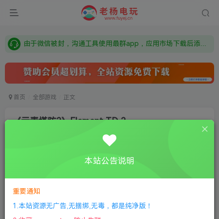
需要什么游戏请联系客服，若链接失效请联系客服，百度网盘边上的激活码也是解压密码
本站资源来自网络搜集，如有侵权，请联系删除：fuyej@qq.com 附上证书和内容链接
由于微信被封，沟通工具使用最群app，应用市场下载后添加好友：Y9FA49 以后用最群交流解决问题。不再使用微信！
需要什么游戏请联系客服，若链接失效请联系客服，百度网盘边上的激活码也是解压密码
首页
全部游戏
正文
《元素塔防2》Element TD 2
老杨电玩
关注
私信
8个月前更新
本站公告说明
1
157
10
①
下载安装教程
②
下载安装视频教程
③
游戏运行
库下载
④
DX修复下载
重要通知
1.本站资源无广告,无捆绑,无毒，都是纯净版！
版本介绍：v1.7.2|容量9.5GB|官方简体中文|支持键盘.鼠