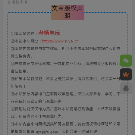
©
版权声明
文章版权声
明
老杨电玩
①本网站名称：
②本站永久网址：
https://www.fuyej.cn
③本站内容转载自其它媒体，但并不代表本站赞同其观点和对其
真实性负责。
④若您需要商业运营或用于其他商业活动，请您购买正版授权并
合法使用。
⑤如果本站有侵犯、不妥之处的资源，请联系我们。将会第一时
间解决！
⑥本站部分内容均由互联网收集整理，仅供大家参考、学习，不
存在任何商业目的与商业用途
⑦赞助功能仅仅作为用户喜欢本站捐赠打赏功能，本站不贩卖游
戏，所有内容不作为商业行为。
⑧本站内容来自网络搜集和网友投稿，若有侵权请将证明和文章
地址发到邮箱fuyej@qq.com 我们会第一时间处理！