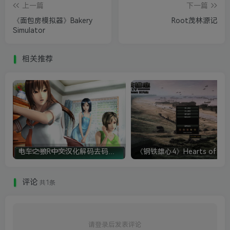
上一篇
下一篇
《面包房模拟器》Bakery
Root茂林源记
Simulator
相关推荐
电车之狼R中文汉化解码去码硬盘完整破解版+MOD特典+全CG存档+攻略|修复卡顿
评论
共1条
请登录后发表评论