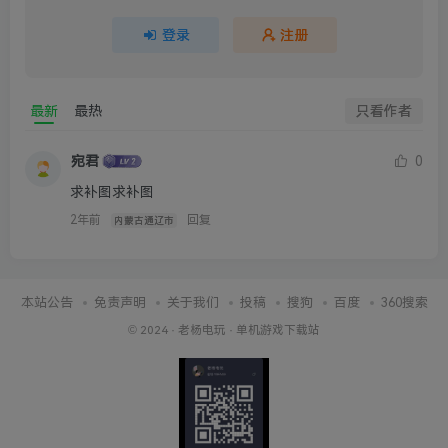
登录
注册
最新
最热
只看作者
宛君
0
求补图求补图
2年前
回复
内蒙古通辽市
本站公告
免责声明
关于我们
投稿
搜狗
百度
360搜索
© 2024 ·
老杨电玩
·
单机游戏下载站