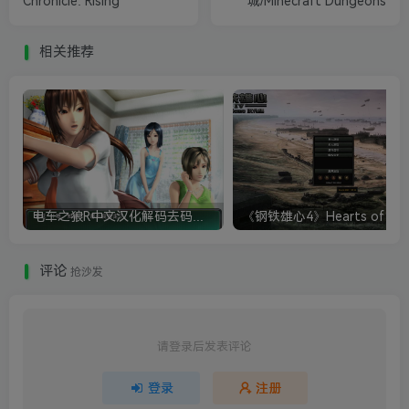
Chronicle: Rising
城/Minecraft Dungeons
相关推荐
电车之狼R中文汉化解码去码硬盘完整破解版+MOD特典+全CG存档+攻略|修复卡顿
评论
抢沙发
请登录后发表评论
登录
注册