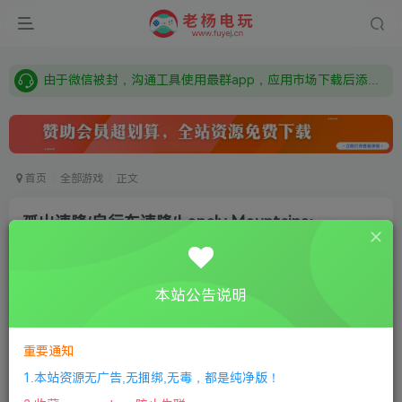
需要什么游戏请联系客服，若链接失效请联系客服，百度网盘边上的激活码也是解压密码
本站资源来自网络搜集，如有侵权，请联系删除：fuyej@qq.com 附上证书和内容链接
由于微信被封，沟通工具使用最群app，应用市场下载后添加好友：Y9FA49 以后用最群交流解决问题。不再使用微信！
需要什么游戏请联系客服，若链接失效请联系客服，百度网盘边上的激活码也是解压密码
首页
全部游戏
正文
孤山速降/自行车速降/Lonely Mountains:
Downhill
老杨电玩
关注
私信
本站公告说明
8个月前更新
0
160
6
①
下载安装教程
②
下载安装视频教程
③
游戏运行
重要通知
库下载
④
DX修复下载
1.本站资源无广告,无捆绑,无毒，都是纯净版！