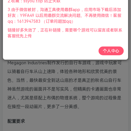
2.收藏：ssyou.top 防止失联
版本介绍：v1.5|整合Redmoor Falls DLC|容量853MB|官方
3.由于微信被封，沟通工具使用最群app，应用市场下载后添加
简体中文|支持键盘.鼠标.手柄|2022年11月20号更新
好友：Y9FA49 以后用最群交流解决问题。不再使用微信！客服
qq：1613947583 （订单问题加qq）
游戏视频预览：
点击查看
链接好多失效了，正在补链接，需要哪个游戏可以留言或者联系
客服优先上传
游戏介绍
个人中心
《孤山速降(Lonely Mountains: Downhill)》是一款由
Megagon Industries制作发行的自行车游戏，游戏中玩家可
以骑着自行车从山上速降，体验各种地形和欣赏优美的景
色。当然，最快最安全到达山底的才是真正的秋名山自行车
神虽然游戏的画面并不是写实风，但精美的卡通画面也非常
迷人，尤其是搭配上布偶的物理系统，整个游戏的过程像是
在操控一段动画片，更多了一分美感。
配置要求