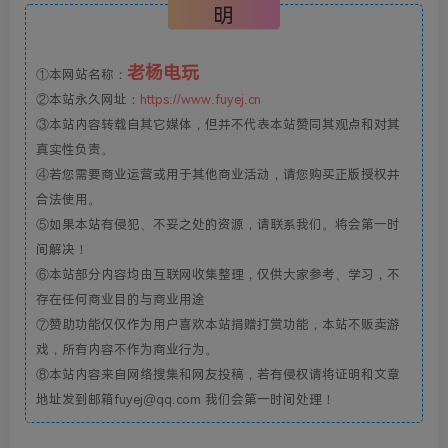
明
老杨电玩
①本网站名称：
②本站永久网址：
https://www.fuyej.cn
③本站内容转载自其它媒体，但并不代表本站赞同其观点和对其
真实性负责。
④若您需要商业运营或用于其他商业活动，请您购买正版授权并
合法使用。
⑤如果本站有侵犯、不妥之处的资源，请联系我们。将会第一时
间解决！
⑥本站部分内容均由互联网收集整理，仅供大家参考、学习，不
存在任何商业目的与商业用途
⑦赞助功能仅仅作为用户喜欢本站捐赠打赏功能，本站不贩卖游
戏，所有内容不作为商业行为。
⑧本站内容来自网络搜集和网友投稿，若有侵权请将证明和文章
地址发到邮箱fuyej@qq.com 我们会第一时间处理！