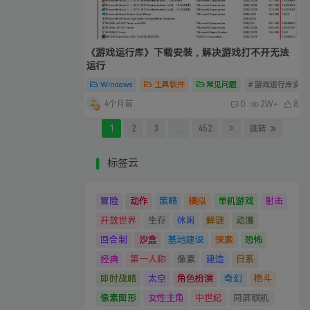
《游戏运行库》下载安装，解决游戏打不开无法
运行
Windows
工具软件
常见问题
# 游戏运行库安装
4个月前
0
2W+
8
1
2
3
…
452
跳转
标签云
冒险
动作
策略
模拟
单机游戏
射击
开放世界
生存
休闲
解谜
动漫
回合制
沙盒
基地建设
探索
恐怖
经典
第一人称
像素
建造
日系
即时战略
太空
角色扮演
奇幻
格斗
像素图形
女性主角
中世纪
同屏联机