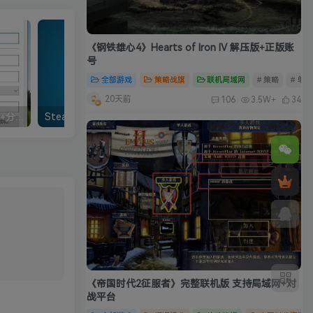
《钢铁雄心4》Hearts of Iron IV 解压版+正版账
号
全部游戏
策略战旗
联机局域网
# 策略
# 单
20天前
106
3.5W+
34
红警|红色警戒2窗口化设置+分辨率设置+返回桌面黑屏解决方法
Steam下载Steam软件官方安装包和离线账号使用教程
《帝国时代2征服者》完整联机版 支持局域网+对
战平台