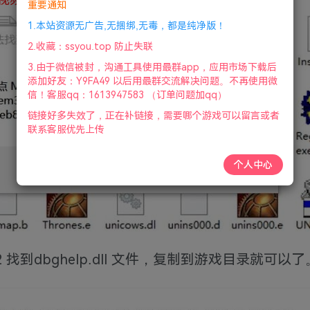
重要通知
1.本站资源无广告,无捆绑,无毒，都是纯净版！
2.收藏：ssyou.top 防止失联
3.由于微信被封，沟通工具使用最群app，应用市场下载后
添加好友：Y9FA49 以后用最群交流解决问题。不再使用微
信！客服qq：1613947583 （订单问题加qq）
链接好多失效了，正在补链接，需要哪个游戏可以留言或者
联系客服优先上传
个人中心
2 找到dbghelp.dll 文件，复制到游戏目录就可以了