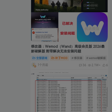
修改器：Wemod（Wand）高级会员版 2026最
新破解版 附带解决无法安装问题
全部游戏
补丁MOD
# 修改器
# wemod破解版
#
1个月前
36
2.1W+
6