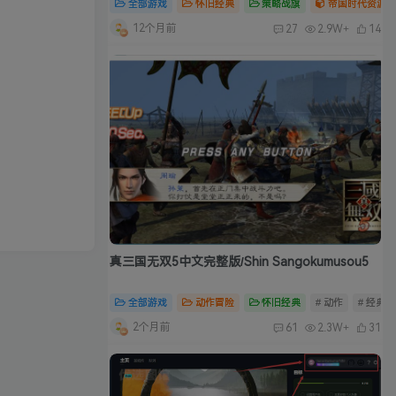
全部游戏
怀旧经典
策略战旗
帝国时代资源合
12个月前
27
2.9W+
14
真三国无双5中文完整版/Shin Sangokumusou5
全部游戏
动作冒险
怀旧经典
# 动作
# 经典
2个月前
61
2.3W+
31