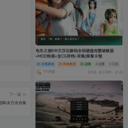
电车之狼R中文汉化解码去码硬盘完整破解版
+MOD特典+全CG存档+攻略|修复卡顿
全部游戏
其他类型
动漫
# 动漫
# 日系
1个月前
56
3.8W+
24
下一篇
题解决方法合集