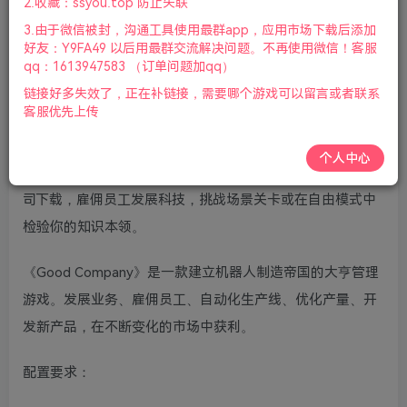
2.收藏：ssyou.top 防止失联
盘.鼠标|2022年6月22号更新
3.由于微信被封，沟通工具使用最群app，应用市场下载后添加
好友：Y9FA49 以后用最群交流解决问题。不再使用微信！客服
游戏视频预览：
点击查看
qq：1613947583 （订单问题加qq）
链接好多失效了，正在补链接，需要哪个游戏可以留言或者联系
游戏介绍：
客服优先上传
好公司是一款管理和发展公司的大亨模拟类型游戏，作为公
个人中心
司的首席执行官建立你的机器人制造帝国。游侠网分享好公
司下载，雇佣员工发展科技，挑战场景关卡或在自由模式中
检验你的知识本领。
《Good Company》是一款建立机器人制造帝国的大亨管理
游戏。发展业务、雇佣员工、自动化生产线、优化产量、开
发新产品，在不断变化的市场中获利。
配置要求：