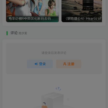
电车之狼R中文汉化解码去码硬盘完整破解版+MOD特典+全CG存档+攻略|修复卡顿
评论
抢沙发
请登录后发表评论
登录
注册