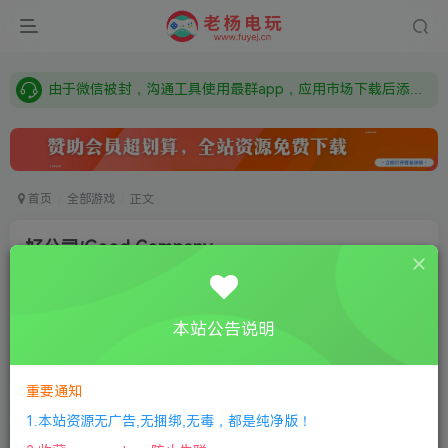
需要什么游戏请联系客服，若链接失效请联系客服，百度网盘边上的激活码也是解压密码
本站资源来自网络搜集，如有侵权，请联系删除：fuyej@qq.com 附上证书和内容链接
由于微信被封，沟通工具使用最群app，应用市场下载后添加好友：Y9FA49 以后用最群交流解决问题。不再使用微信！
需要什么游戏请联系客服，若链接失效请联系客服，百度网盘边上的激活码也是解压密码
首页
全部游戏
正文
好公司/Good Company
老杨电玩
关注
私信
8个月前更新
本站公告说明
0
143
11
①
下载安装教程
②
下载安装视频教程
③
游戏运行
库下载
④
DX修复下载
重要通知
1.本站资源无广告,无捆绑,无毒，都是纯净版！
版本介绍：v1.0.2正式版|容量1.23GB|官方简体中文|支持键