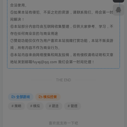
合法使用。
⑤如果本站有侵犯、不妥之处的资源，请联系我们。将会第一时
间解决！
⑥本站部分内容均由互联网收集整理，仅供大家参考、学习，不
存在任何商业目的与商业用途
⑦赞助功能仅仅作为用户喜欢本站捐赠打赏功能，本站不贩卖游
戏，所有内容不作为商业行为。
⑧本站内容来自网络搜集和网友投稿，若有侵权请将证明和文章
地址发到邮箱fuyej@qq.com 我们会第一时间处理！
THE END
全部游戏
模拟经营
# 策略
# 模拟
# 建造
# 管理
喜欢就支持一下吧