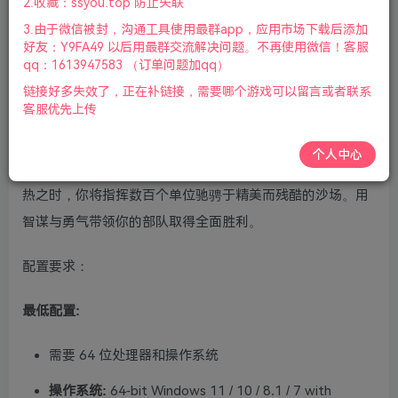
2.收藏：ssyou.top 防止失联
标|2025年08月15号更新
3.由于微信被封，沟通工具使用最群app，应用市场下载后添加
好友：Y9FA49 以后用最群交流解决问题。不再使用微信！客服
游戏视频预览：
点击查看
qq：1613947583 （订单问题加qq）
链接好多失效了，正在补链接，需要哪个游戏可以留言或者联系
游戏介绍：
客服优先上传
真实、惊艳、身临其境。《预先号令》是来自战略游戏大师
个人中心
Eugen Systems的终极“第三次世界大战”模拟器。在冷战变
热之时，你将指挥数百个单位驰骋于精美而残酷的沙场。用
智谋与勇气带领你的部队取得全面胜利。
配置要求：
最低配置:
需要 64 位处理器和操作系统
操作系统:
64-bit Windows 11 / 10 / 8.1 / 7 with