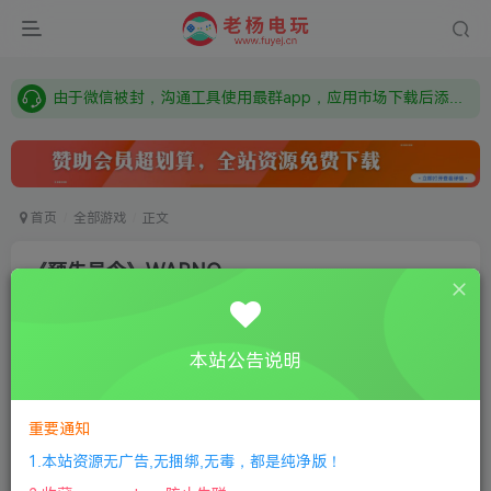
需要什么游戏请联系客服，若链接失效请联系客服，百度网盘边上的激活码也是解压密码
本站资源来自网络搜集，如有侵权，请联系删除：fuyej@qq.com 附上证书和内容链接
由于微信被封，沟通工具使用最群app，应用市场下载后添加好友：Y9FA49 以后用最群交流解决问题。不再使用微信！
需要什么游戏请联系客服，若链接失效请联系客服，百度网盘边上的激活码也是解压密码
首页
全部游戏
正文
《预先号令》WARNO
老杨电玩
关注
私信
8个月前更新
本站公告说明
0
323
14
①
下载安装教程
②
下载安装视频教程
③
游戏运行
库下载
④
DX修复下载
重要通知
1.本站资源无广告,无捆绑,无毒，都是纯净版！
版本介绍：v165214|容量66GB|官方简体中文|支持键盘.鼠