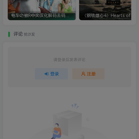
电车之狼R中文汉化解码去码硬盘完整破解版+MOD特典+全CG存档+攻略|修复卡顿
评论
抢沙发
请登录后发表评论
登录
注册