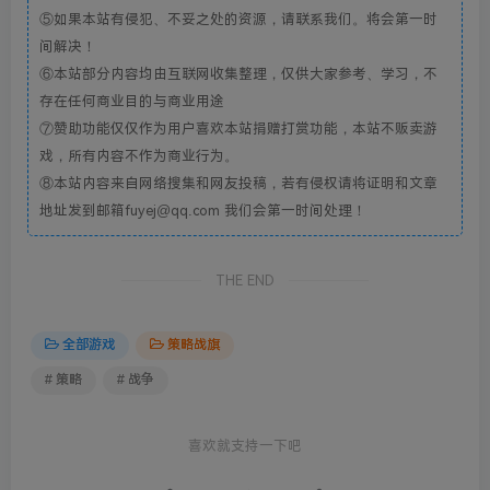
⑤如果本站有侵犯、不妥之处的资源，请联系我们。将会第一时
间解决！
⑥本站部分内容均由互联网收集整理，仅供大家参考、学习，不
存在任何商业目的与商业用途
⑦赞助功能仅仅作为用户喜欢本站捐赠打赏功能，本站不贩卖游
戏，所有内容不作为商业行为。
⑧本站内容来自网络搜集和网友投稿，若有侵权请将证明和文章
地址发到邮箱fuyej@qq.com 我们会第一时间处理！
THE END
全部游戏
策略战旗
# 策略
# 战争
喜欢就支持一下吧