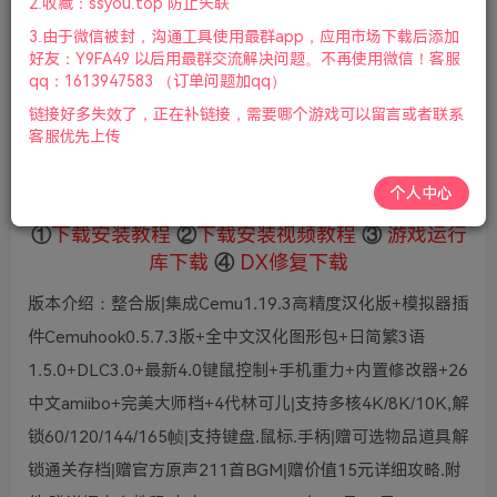
2.收藏：ssyou.top 防止失联
5
限时特惠
3.由于微信被封，沟通工具使用最群app，应用市场下载后添加
36
鲜花
鲜花
好友：Y9FA49 以后用最群交流解决问题。不再使用微信！客服
免费
赞助会员
qq：1613947583 （订单问题加qq）
链接好多失效了，正在补链接，需要哪个游戏可以留言或者联系
登录购买
客服优先上传
微信支付加yem695
充值到账号，用余额支付
支付成功后请刷新网页
个人中心
①
下载安装教程
②
下载安装视频教程
③
游戏运行
库下载
④
DX修复下载
版本介绍：整合版|集成Cemu1.19.3高精度汉化版+模拟器插
件Cemuhook0.5.7.3版+全中文汉化图形包+日简繁3语
1.5.0+DLC3.0+最新4.0键鼠控制+手机重力+内置修改器+26
中文amiibo+完美大师档+4代林可儿|支持多核4K/8K/10K,解
锁60/120/144/165帧|支持键盘.鼠标.手柄|赠可选物品道具解
锁通关存档|赠官方原声211首BGM|赠价值15元详细攻略.附