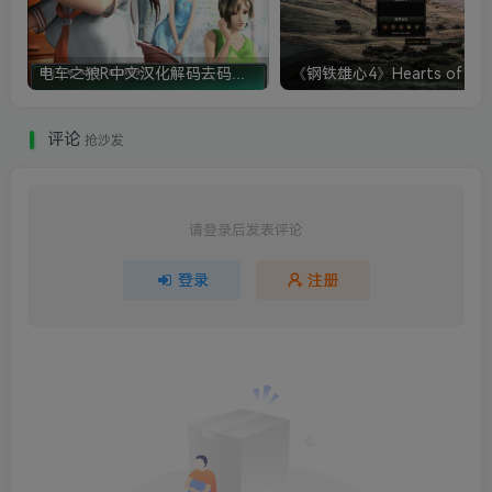
电车之狼R中文汉化解码去码硬盘完整破解版+MOD特典+全CG存档+攻略|修复卡顿
评论
抢沙发
请登录后发表评论
登录
注册