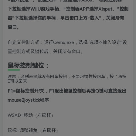
>输入设定”，“配置文件”下拉框选择Xbox、“模拟控制器”
下拉框选择Wii U游戏手柄、“控制器API”选择XInput、“控制
器”下拉框选择你的手柄，单击窗口上方“载入”，关闭所有
窗口。
自定义控制方式：运行Cemu.exe，选择“选项->输入设定”设
置控制方式及键位后，关闭所有窗口。
鼠标控制键位：
注意：这列表里就没有回车按钮，不要习惯性按回车，按了再按
E可以回来
F1=鼠标控制开/关，F1退出键鼠控制后再按Q键可直接退出
mouse2joystick程序
WSAD=移动（左摇杆）
鼠标=调整视角（右摇杆）