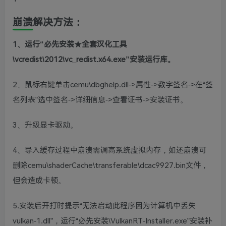
崩溃解决方法：
1、运行“必先安装★全套汉化工具
\vcredist\2012\vc_redist.x64.exe”安装运行库。
2、鼠标右键单击cemu\dbghelp.dll->属性->数字签名->在“签
名列表”选中签名->详细信息->查看证书->安装证书。
3、升级显卡驱动。
4、导入缓存过程中崩溃需调高系统虚拟内存，如还崩溃可
删除cemu\shaderCache\transferable\dcac9927.bin文件，
但会造成卡顿。
5.安装后开打时提示“无法启动此程序因为计算机中丢失
vulkan-1.dll”，运行“必先安装\VulkanRT-Installer.exe”安装补