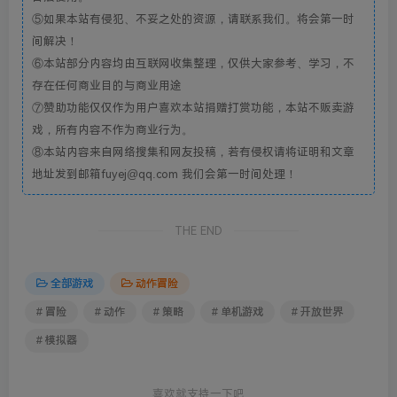
⑤如果本站有侵犯、不妥之处的资源，请联系我们。将会第一时
间解决！
⑥本站部分内容均由互联网收集整理，仅供大家参考、学习，不
存在任何商业目的与商业用途
⑦赞助功能仅仅作为用户喜欢本站捐赠打赏功能，本站不贩卖游
戏，所有内容不作为商业行为。
⑧本站内容来自网络搜集和网友投稿，若有侵权请将证明和文章
地址发到邮箱fuyej@qq.com 我们会第一时间处理！
THE END
全部游戏
动作冒险
# 冒险
# 动作
# 策略
# 单机游戏
# 开放世界
# 模拟器
喜欢就支持一下吧