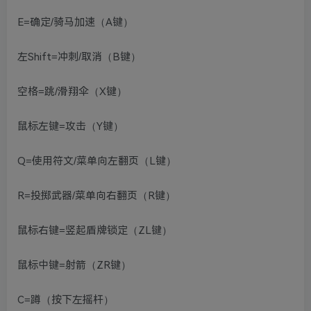
E=确定/骑马加速（A键）
左Shift=冲刺/取消（B键）
空格=跳/滑翔伞（X键）
鼠标左键=攻击（Y键）
Q=使用符文/菜单向左翻页（L键）
R=投掷武器/菜单向右翻页（R键）
鼠标右键=竖起盾牌锁定（ZL键）
鼠标中键=射箭（ZR键）
C=蹲（按下左摇杆）