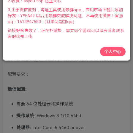
2.收藏：ssyou.top 防止失联
金工房3-v1.06数字豪华版、莱莎的炼金工房2-v1.05、莱莎
3.由于微信被封，沟通工具使用最群app，应用市场下载后添加
的炼金工房1-v1.08|赠修改器(1+2)|2023年10月17号更新
好友：Y9FA49 以后用最群交流解决问题。不再使用微信！客服
qq：1613947583 （订单问题加qq）
游戏介绍：
链接好多失效了，正在补链接，需要哪个游戏可以留言或者联系
客服优先上传
本作发生在前作《莱莎的炼金工房~常暗女王与秘密藏身处
~》的冒险3年后，讲述各奔前程的莱莎和其同伴们再次相
个人中心
聚，经历新的邂逅与离别，再次寻找“某种至宝”的故事。
配置要求：
最低配置:
需要 64 位处理器和操作系统
操作系统:
Windows 8.1/10 64bit
处理器:
Intel Core i5 4460 or over