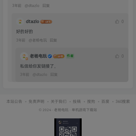
3年前
@
dtazlo
回复
dtazlo
0
好的好的
3年前
@
老杨电玩
回复
老杨电玩
0
作者
私信给你发链接了。
3年前
@
dtazlo
回复
本站公告
免责声明
关于我们
投稿
搜狗
百度
360搜索
© 2024 ·
老杨电玩
·
单机游戏下载站