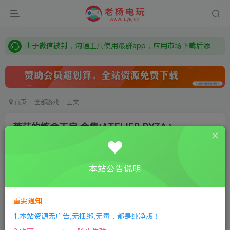
需要什么游戏请联系客服，若链接失效请联系客服，百度网盘边上的激活码也是解压密码
本站资源来自网络搜集，如有侵权，请联系删除：fuyej@qq.com 附上证书和内容链接
由于微信被封，沟通工具使用最群app，应用市场下载后添加好友：Y9FA49 以后用最群交流解决问题。不再使用微信！
需要什么游戏请联系客服，若链接失效请联系客服，百度网盘边上的激活码也是解压密码
首页
全部游戏
正文
莱莎的炼金工房 合集(ATELIER RYZA )
老杨电玩
关注
私信
8个月前更新
本站公告说明
4
380
13
①
下载安装教程
②
下载安装视频教程
③
游戏运行
库下载
④
DX修复下载
重要通知
1.本站资源无广告,无捆绑,无毒，都是纯净版！
版本介绍：3部合集|容量45GB|官方简体中文|包含莱莎的炼