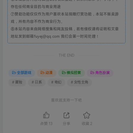
存在任何商业目的与商业用途
⑦赞助功能仅仅作为用户喜欢本站捐赠打赏功能，本站不贩卖游
戏，所有内容不作为商业行为。
⑧本站内容来自网络搜集和网友投稿，若有侵权请将证明和文章
地址发到邮箱fuyej@qq.com 我们会第一时间处理！
THE END
全部游戏
动漫
模拟经营
角色扮演
# 冒险
# 日系
# 奇幻
# 女性主角
喜欢就支持一下吧
点赞
13
分享
收藏
2