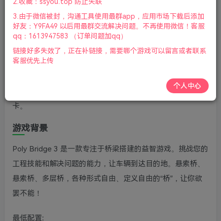
2.收藏：ssyou.top 防止失联
版本：v1.5.8|容量1GB|官方简体中文|2025年08月01号更新
3.由于微信被封，沟通工具使用最群app，应用市场下载后添加
游戏介绍
好友：Y9FA49 以后用最群交流解决问题。不再使用微信！客服
qq：1613947583 （订单问题加qq）
桥梁建造师3(Poly Bridge 3)是益智造桥主题模拟游戏续作，
链接好多失效了，正在补链接，需要哪个游戏可以留言或者联系
客服优先上传
具有全新的开放世界战役和沙盒模式内容。老杨电玩网分享
桥梁建造师3下载，在这个基于物理的工程模拟游戏中，提
个人中心
升你的桥梁建设技艺与想象力，完成各种充满挑战性的关
卡。
游戏背景
Poly Bridge 3 是一款专注于桥梁搭建的益智游戏。挑战您的
工程技能和解决问题的能力，让车辆到达目的地。悬索桥、
悬索桥、多层桥，各种形式自由、定义自由的“桥”，让你欲
罢不能！
最低配置: