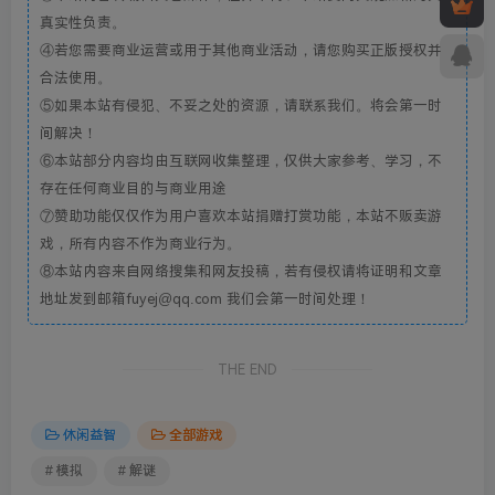
真实性负责。
④若您需要商业运营或用于其他商业活动，请您购买正版授权并
合法使用。
⑤如果本站有侵犯、不妥之处的资源，请联系我们。将会第一时
间解决！
⑥本站部分内容均由互联网收集整理，仅供大家参考、学习，不
存在任何商业目的与商业用途
⑦赞助功能仅仅作为用户喜欢本站捐赠打赏功能，本站不贩卖游
戏，所有内容不作为商业行为。
⑧本站内容来自网络搜集和网友投稿，若有侵权请将证明和文章
地址发到邮箱fuyej@qq.com 我们会第一时间处理！
THE END
休闲益智
全部游戏
# 模拟
# 解谜