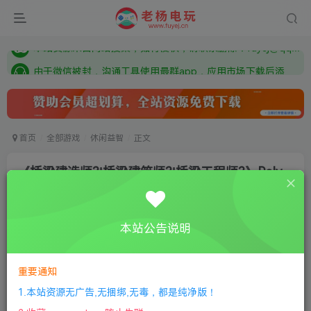
需要什么游戏请联系客服，若链接失效请联系客服，百度网盘边上的激活码也是解压密码
本站资源来自网络搜集，如有侵权，请联系删除：fuyej@qq.com 附上证书和内容链接
由于微信被封，沟通工具使用最群app，应用市场下载后添加好友：Y9FA49 以后用最群交流解决问题。不再使用微信！
需要什么游戏请联系客服，若链接失效请联系客服，百度网盘边上的激活码也是解压密码
首页
全部游戏
休闲益智
正文
《桥梁建造师3|桥梁建筑师3|桥梁工程师3》Poly
Bridge 3
老杨电玩
关注
私信
本站公告说明
8个月前更新
0
187
13
①
下载安装教程
②
下载安装视频教程
③
游戏运行
重要通知
库下载
④
DX修复下载
1.本站资源无广告,无捆绑,无毒，都是纯净版！