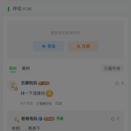
评论
共2条
请登录后发表评论
登录
注册
最新
最热
只看作者
无聊玩玩
0
挂一下连接呗
6个月前
回复
广西南宁市
老杨电玩
0
作者
收到。，我弄下