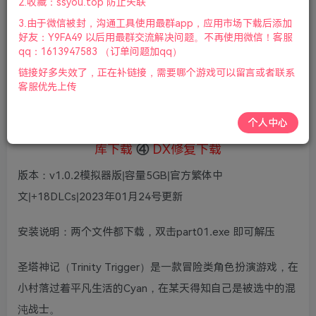
5
2.收藏：ssyou.top 防止失联
36
鲜花
鲜花
3.由于微信被封，沟通工具使用最群app，应用市场下载后添加
免费
赞助会员
好友：Y9FA49 以后用最群交流解决问题。不再使用微信！客服
qq：1613947583 （订单问题加qq）
登录购买
链接好多失效了，正在补链接，需要哪个游戏可以留言或者联系
微信支付加yem695
充值到账号，用余额支付
客服优先上传
支付成功后请刷新网页
个人中心
①
下载安装教程
②
下载安装视频教程
③
游戏运行
库下载
④
DX修复下载
版本：v1.0.2模拟器版|容量5GB|官方繁体中
文|+18DLCs|2023年01月24号更新
安装说明：两个文件都下载，双击part01.exe 即可解压
圣塔神记（Trinity Trigger）是一款冒险类角色扮演游戏，在
小村落过着平凡生活的Cyan，在某天得知自己是被选中的混
沌战士。