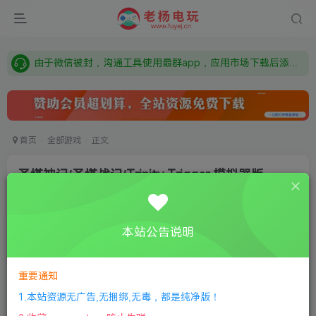
需要什么游戏请联系客服，若链接失效请联系客服，百度网盘边上的激活码也是解压密码
本站资源来自网络搜集，如有侵权，请联系删除：fuyej@qq.com 附上证书和内容链接
由于微信被封，沟通工具使用最群app，应用市场下载后添加好友：Y9FA49 以后用最群交流解决问题。不再使用微信！
需要什么游戏请联系客服，若链接失效请联系客服，百度网盘边上的激活码也是解压密码
首页
全部游戏
正文
圣塔神记/圣塔战记/Trinity Trigger 模拟器版
老杨电玩
关注
私信
6个月前更新
本站公告说明
2
413
13
付费资源
重要通知
圣塔神记/圣塔战记/Trinity Trigger 模拟器版
此内容为付费资源，请付费后查看
1.本站资源无广告,无捆绑,无毒，都是纯净版！
限时特惠