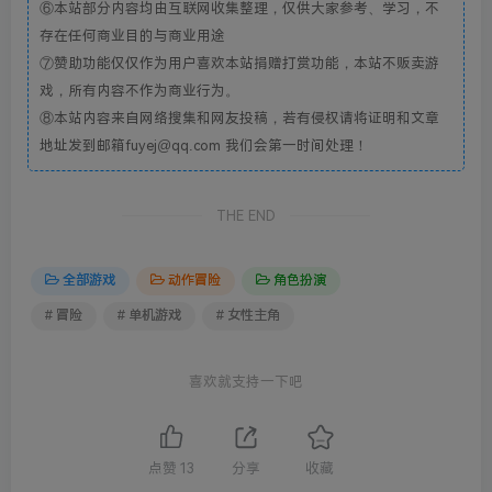
⑥本站部分内容均由互联网收集整理，仅供大家参考、学习，不
存在任何商业目的与商业用途
⑦赞助功能仅仅作为用户喜欢本站捐赠打赏功能，本站不贩卖游
戏，所有内容不作为商业行为。
⑧本站内容来自网络搜集和网友投稿，若有侵权请将证明和文章
地址发到邮箱fuyej@qq.com 我们会第一时间处理！
THE END
全部游戏
动作冒险
角色扮演
# 冒险
# 单机游戏
# 女性主角
喜欢就支持一下吧
点赞
13
分享
收藏