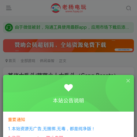
需要什么游戏请联系客服，若链接失效请联系客服，百度网盘边上的激活码也是解压密码
本站资源来自网络搜集，如有侵权，请联系删除：fuyej@qq.com 附上证书和内容链接
由于微信被封，沟通工具使用最群app，应用市场下载后添加好友：Y9FA49 以后用最群交流解决问题。不再使用微信！
需要什么游戏请联系客服，若链接失效请联系客服，百度网盘边上的激活码也是解压密码
首页
全部游戏
休闲益智
正文
基佬大乱斗/萌萌小人大乱斗（Gang Beasts）
老杨电玩
关注
私信
8个月前更新
本站公告说明
0
371
12
①
下载安装教程
②
下载安装视频教程
③
游戏运行
库下载
④
DX修复下载
重要通知
1.本站资源无广告,无捆绑,无毒，都是纯净版！
版本：v1.24.1360|容量2GB|官方简体中文|支持键盘.鼠标.