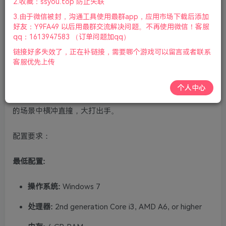
2.收藏：ssyou.top 防止失联
手柄|2024年08月25号更新
3.由于微信被封，沟通工具使用最群app，应用市场下载后添加
好友：Y9FA49 以后用最群交流解决问题。不再使用微信！客服
游戏视频预览：
点击查看
qq：1613947583 （订单问题加qq）
链接好多失效了，正在补链接，需要哪个游戏可以留言或者联系
游戏介绍：
客服优先上传
《萌萌小人大乱斗》是一款蠢萌的多人组队游戏，背景设定
个人中心
在牛肉城的穷街陋巷中，各色各样的橡胶小人在荒诞而危险
的场景中横冲直撞，大打出手。
配置要求：
最低配置:
操作系统:
Windows 7
处理器:
2nd generation Core i3, AMD A6, or higher