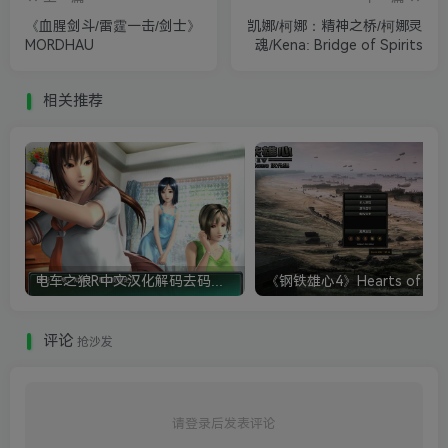
《血腥剑斗/雷霆一击/剑士》
凯娜/柯娜：精神之桥/柯娜灵
MORDHAU
魂/Kena: Bridge of Spirits
相关推荐
电车之狼R中文汉化解码去码硬盘完整破解版+MOD特典+全CG存档+攻略|修复卡顿
评论
抢沙发
请登录后发表评论