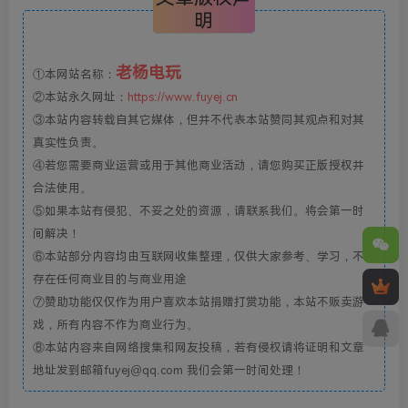
明
老杨电玩
①本网站名称：
②本站永久网址：
https://www.fuyej.cn
③本站内容转载自其它媒体，但并不代表本站赞同其观点和对其
真实性负责。
④若您需要商业运营或用于其他商业活动，请您购买正版授权并
合法使用。
⑤如果本站有侵犯、不妥之处的资源，请联系我们。将会第一时
间解决！
⑥本站部分内容均由互联网收集整理，仅供大家参考、学习，不
存在任何商业目的与商业用途
⑦赞助功能仅仅作为用户喜欢本站捐赠打赏功能，本站不贩卖游
戏，所有内容不作为商业行为。
⑧本站内容来自网络搜集和网友投稿，若有侵权请将证明和文章
地址发到邮箱fuyej@qq.com 我们会第一时间处理！