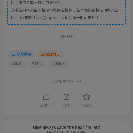
戏，所有内容不作为商业行为。
⑧本站内容来自网络搜集和网友投稿，若有侵权请将证明和文章
地址发到邮箱fuyej@qq.com 我们会第一时间处理！
THE END
全部游戏
枪战射击
# 动作
# 射击
# 外星人
喜欢就支持一下吧
点赞
13
分享
收藏
2
Time always save the best for last.
时间总把最好的人留到最后