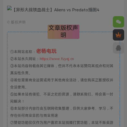
©
版权声明
文章版权声
明
老杨电玩
①本网站名称：
②本站永久网址：
https://www.fuyej.cn
③本站内容转载自其它媒体，但并不代表本站赞同其观点和对其
真实性负责。
④若您需要商业运营或用于其他商业活动，请您购买正版授权并
合法使用。
⑤如果本站有侵犯、不妥之处的资源，请联系我们。将会第一时
间解决！
⑥本站部分内容均由互联网收集整理，仅供大家参考、学习，不
存在任何商业目的与商业用途
⑦赞助功能仅仅作为用户喜欢本站捐赠打赏功能，本站不贩卖游