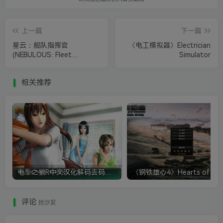
上一篇
下一篇
星云：舰队指挥官
《电工模拟器》Electrician
(NEBULOUS: Fleet
Simulator
Command)
相关推荐
电车之狼R中文汉化解码去码硬盘完整破解版+MOD特典+全CG存档+攻略|修复卡顿
评论
抢沙发