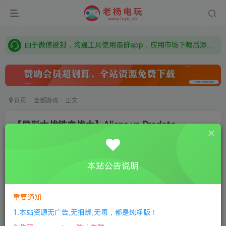
需要什么游戏请联系客服，若链接失效请联系客服，百度网盘边上的激活码也是解压密码
本站资源来自网络搜集，如有侵权，请联系删除：fuyej@qq.com 附上证书和内容链接
由于微信被封，沟通工具使用最群app，应用市场下载后添加好友：Y9FA49 以后用最群交流解决问题。不再使用微信！
需要什么游戏请联系客服，若链接失效请联系客服，百度网盘边上的激活码也是解压密码
首页
全部游戏
正文
【异形大战铁血战士】Aliens vs Predato
老杨电玩
关注
私信
1个月前更新
本站公告说明
0
237
13
付费资源
重要通知
【异形大战铁血战士】Aliens vs Predato
此内容为付费资源，请付费后查看
1.本站资源无广告,无捆绑,无毒，都是纯净版！
限时特惠