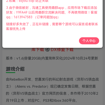
5
2.收藏：ssyou.top 防止失联
36
鲜花
鲜花
3.由于微信被封，沟通工具使用最群app，应用市场下载后添加
免费
赞助会员
好友：Y9FA49 以后用最群交流解决问题。不再使用微信！客服
qq：1613947583 （订单问题加qq）
登录购买
链接好多失效了，正在补链接，需要哪个游戏可以留言或者联系
微信支付加yem695
充值到账号，用余额支付
客服优先上传
支付成功后请刷新网页
个人中心
①
下载安装教程
②
下载安装视频教程
③
游戏运行
库下载
④
DX修复下载
版本：v1.6|容量20GB|内置简体汉化|2024年10月24号更新
游戏介绍
由Rebellion开发、世嘉发行的科幻射击游戏《异形VS铁血战
士》（Aliens vs. Predator）现已确定发售日期。根据世嘉
的《异形VS铁血战士》官方网页的信息，本作将于2010年2
月19日上市，对应PC、PS3和Xbox 360平台。