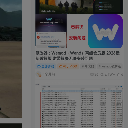
修改器：Wemod（Wand）高级会员版 2026最
新破解版 附带解决无法安装问题
全部游戏
补丁MOD
# 修改器
# wemod破解版
#
1个月前
36
2.1W+
6