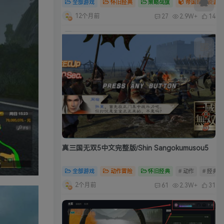
全部游戏
怀旧经典
策略战旗
帝国时代资源合
12个月前
27
2.9W+
14
真三国无双5中文完整版/Shin Sangokumusou5
全部游戏
动作冒险
怀旧经典
# 动作
# 经典
2个月前
61
2.3W+
31