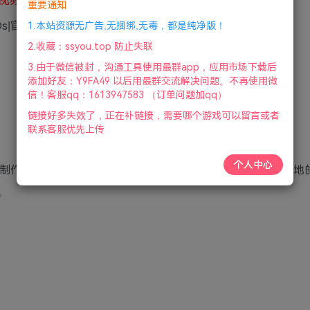
重要通知
ODs|官方简体中文|支持键盘.鼠标.手柄|2022年02月15号整理
1.本站资源无广告,无捆绑,无毒，都是纯净版！
2.收藏：ssyou.top 防止失联
3.由于微信被封，沟通工具使用最群app，应用市场下载后
添加好友：Y9FA49 以后用最群交流解决问题。不再使用微
信！客服qq：1613947583 （订单问题加qq）
链接好多失效了，正在补链接，需要哪个游戏可以留言或者
联系客服优先上传
个人中心
级制作的一款模拟类游戏，遨游中国2可以让玩家体验到全图各地
。