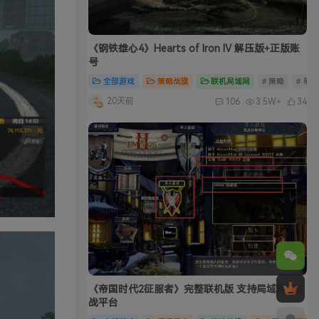
《钢铁雄心4》Hearts of Iron IV 解压版+正版账
号
全部游戏
策略战旗
联机局域网
# 策略
# 单
20天前
106
3.5W+
34
《帝国时代2征服者》完整联机版 支持局域网+对
战平台