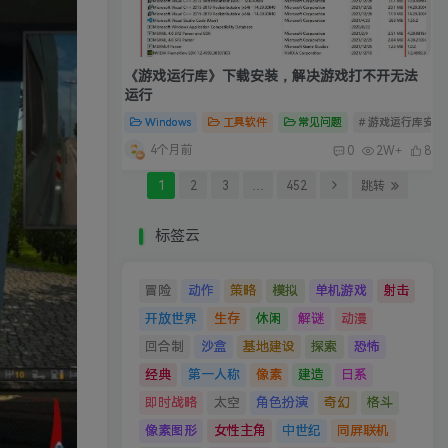
《游戏运行库》下载安装，解决游戏打不开无法
运行
Windows
工具软件
常见问题
# 游戏运行库安装
4个月前
0
2W+
8
1
2
3
…
452
跳转
标签云
冒险
动作
策略
模拟
单机游戏
射击
开放世界
生存
休闲
解谜
动漫
回合制
沙盒
基地建设
探索
恐怖
经典
第一人称
像素
建造
日系
即时战略
太空
角色扮演
奇幻
格斗
像素图形
女性主角
中世纪
同屏联机