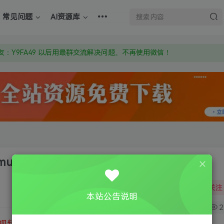
上的激活码也是解压密码
常见问题
AI资源库
om 附上证书和内容链接
：Y9FA49 以后用最群交流解决问题。不再使用微信！
上的激活码也是解压密码
lator 2
关注
本站公告说明
0
2
视频教程
③
游戏运行库下载
④
DX修复下载