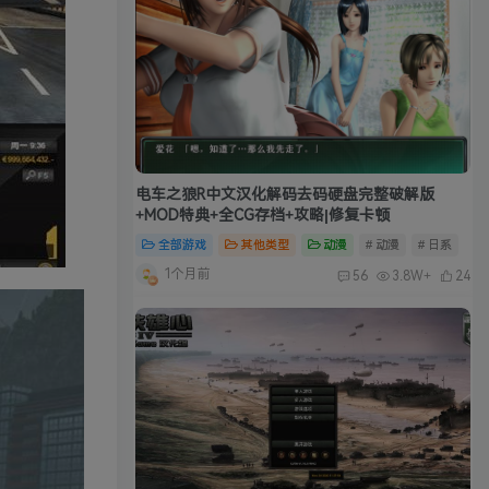
电车之狼R中文汉化解码去码硬盘完整破解版
+MOD特典+全CG存档+攻略|修复卡顿
全部游戏
其他类型
动漫
# 动漫
# 日系
1个月前
56
3.8W+
24