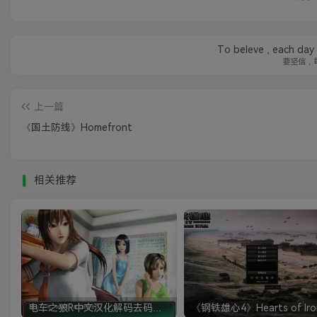
To beleve , each day 
要坚信，
上一篇
《国土防线》Homefront
相关推荐
电车之狼R中文汉化解码去码硬盘完整破解版+MOD特典+全CG存档+攻略|修复卡顿