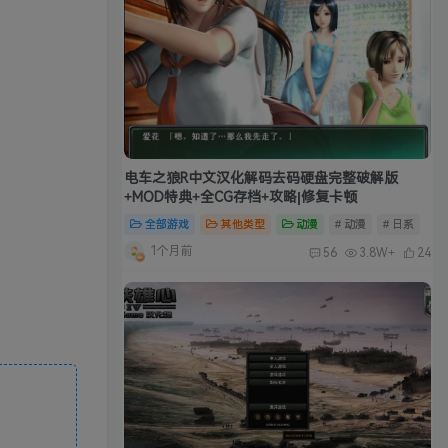
电车之狼R中文汉化解码去码硬盘完整破解版
+MOD特典+全CG存档+攻略|修复卡顿
全部游戏
其他类型
动漫
# 动漫
# 日系
1个月前
56
3.8W+
24