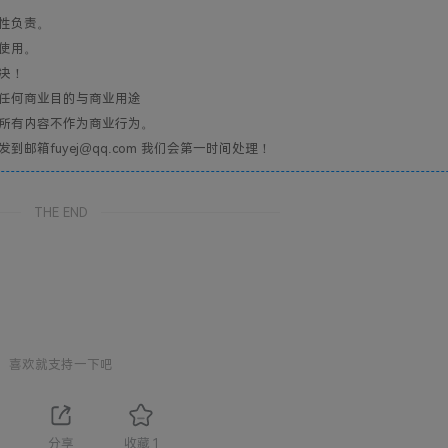
性负责。
使用。
决！
任何商业目的与商业用途
所有内容不作为商业行为。
箱fuyej@qq.com 我们会第一时间处理！
THE END
喜欢就支持一下吧
分享
收藏
1