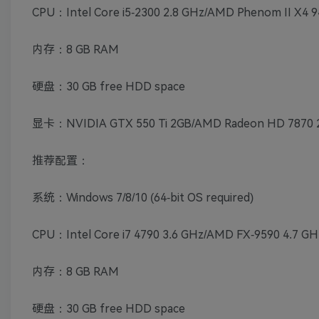
CPU：Intel Core i5-2300 2.8 GHz/AMD Phenom II X4 94
内存：8 GB RAM
硬盘：30 GB free HDD space
显卡：NVIDIA GTX 550 Ti 2GB/AMD Radeon HD 7870 2G
推荐配置：
系统：Windows 7/8/10 (64-bit OS required)
CPU：Intel Core i7 4790 3.6 GHz/AMD FX-9590 4.7 GHz
内存：8 GB RAM
硬盘：30 GB free HDD space