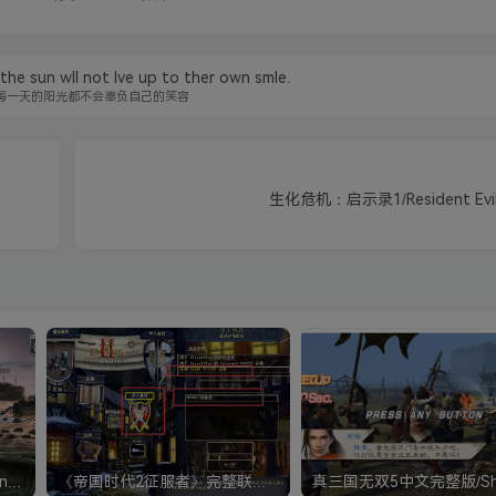
the sun wll not lve up to ther own smle.
每一天的阳光都不会辜负自己的笑容
生化危机：启示录1/Resident Evil：
《钢铁雄心4》Hearts of Iron IV 解压版+正版账号
《帝国时代2征服者》完整联机版 支持局域网+对战平台