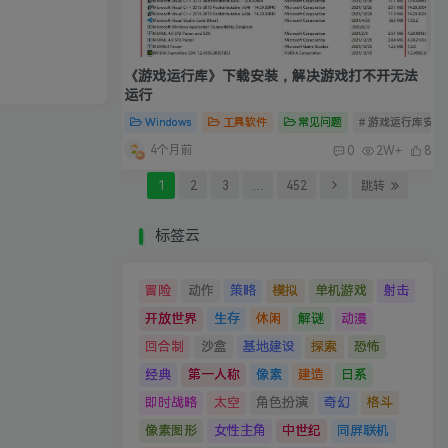
《游戏运行库》下载安装，解决游戏打不开无法
运行
Windows
工具软件
常见问题
# 游戏运行库安装
4个月前
0
2W+
8
1
2
3
…
452
跳转
标签云
冒险
动作
策略
模拟
单机游戏
射击
开放世界
生存
休闲
解谜
动漫
回合制
沙盒
基地建设
探索
恐怖
经典
第一人称
像素
建造
日系
即时战略
太空
角色扮演
奇幻
格斗
像素图形
女性主角
中世纪
同屏联机