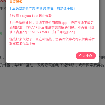
重要通知
.手柄|2024年09月16号更新
1.本站资源无广告,无捆绑,无毒，都是纯净版！
2.收藏：ssyou.top 防止失联
3.由于微信被封，沟通工具使用最群app，应用市场下载后
添加好友：Y9FA49 以后用最群交流解决问题。不再使用微
信！客服qq：1613947583 （订单问题加qq）
pg
链接好多失效了，正在补链接，需要哪个游戏可以留言或者
联系客服优先上传
个人中心
境，自由冒险并发现各种地点、任务和秘密。《辐射4》游戏中的
的地区，与NPC互动、发现隐藏的地下避难所，或者探索废弃的