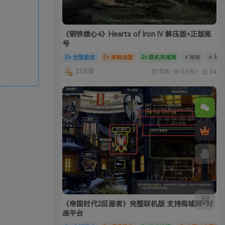
《钢铁雄心4》Hearts of Iron IV 解压版+正版账
号
全部游戏
策略战旗
联机局域网
# 策略
# 单
22天前
106
3.5W+
34
《帝国时代2征服者》完整联机版 支持局域网+对
战平台