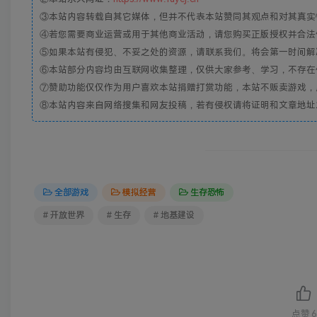
③本站内容转载自其它媒体，但并不代表本站赞同其观点和对其真实
④若您需要商业运营或用于其他商业活动，请您购买正版授权并合法
⑤如果本站有侵犯、不妥之处的资源，请联系我们。将会第一时间解
⑥本站部分内容均由互联网收集整理，仅供大家参考、学习，不存在
⑦赞助功能仅仅作为用户喜欢本站捐赠打赏功能，本站不贩卖游戏，
⑧本站内容来自网络搜集和网友投稿，若有侵权请将证明和文章地址发到邮
全部游戏
模拟经营
生存恐怖
# 开放世界
# 生存
# 地基建设
点赞
6