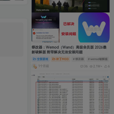
修改器：Wemod（Wand）高级会员版 2026最
新破解版 附带解决无法安装问题
全部游戏
补丁MOD
# 修改器
# wemod破解版
#
1个月前
36
2.1W+
6