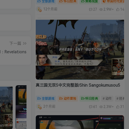
全部游戏
怀旧经典
策略战旗
帝国时代资源合
12个月前
27
2.9W+
14
下一篇
Revelations
真三国无双5中文完整版/Shin Sangokumusou5
全部游戏
动作冒险
怀旧经典
# 动作
# 经典
2个月前
61
2.3W+
31
真三国无双5中文完整版/Shin Sangokumusou5
修改器：Wemod（Wand）高级会员版 2026最新破解版 附带解决无法安装问题