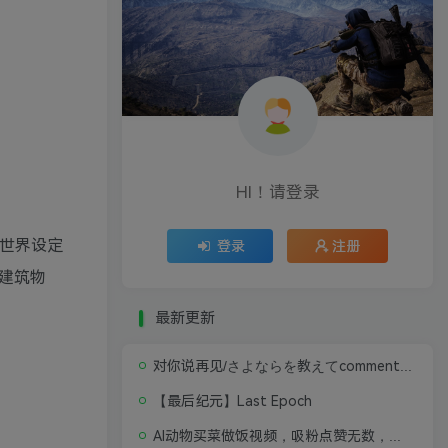
HI！请登录
世界设定
登录
注册
建筑物
最新更新
对你说再见/さよならを教えてcomment te dire adieu 修复版无闪退中文硬盘版
【最后纪元】Last Epoch
AI动物买菜做饭视频，吸粉点赞无数，喂饭级操作教程