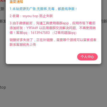
重要通知
更新
1.本站资源无广告,无捆绑,无毒，都是纯净版！
2.收藏：ssyou.top 防止失联
断发展。 与朋友一起游泳、航行和飞行，寻找拥有独特资源的
3.由于微信被封，沟通工具使用最群app，应用市场下载后
添加好友：Y9FA49 以后用最群交流解决问题。不再使用微
信！客服qq：1613947583 （订单问题加qq）
链接好多失效了，正在补链接，需要哪个游戏可以留言或者
联系客服优先上传
个人中心
ptop