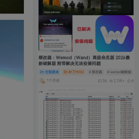
修改器：Wemod（Wand）高级会员版 2026最
新破解版 附带解决无法安装问题
全部游戏
补丁MOD
# 修改器
# wemod破解版
#
1个月前
36
2.1W+
6