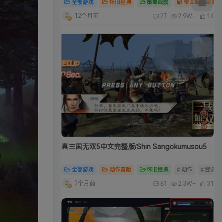
全部游戏
怀旧经典
策略战旗
帝国时代资源合
12个月前
27
2.9W+
14
真三国无双5中文完整版/Shin Sangokumusou5
全部游戏
动作冒险
怀旧经典
# 动作
# 经典
2个月前
61
2.3W+
31