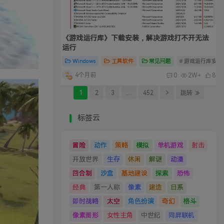
《游戏运行库》下载安装，解决游戏打不开无法
运行
Windows
工具软件
常见问题
# 游戏运行库安装
4个月前
0
2W+
8
1
2
3
…
452
跳转
标签云
冒险
动作
策略
模拟
单机游戏
射击
开放世界
生存
休闲
解谜
动漫
回合制
沙盒
基地建设
探索
恐怖
经典
第一人称
像素
建造
日系
即时战略
太空
角色扮演
奇幻
格斗
像素图形
女性主角
中世纪
同屏联机