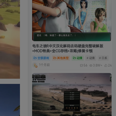
电车之狼R中文汉化解码去码硬盘完整破解版
+MOD特典+全CG存档+攻略|修复卡顿
全部游戏
其他类型
动漫
# 动漫
# 日系
1个月前
56
3.8W+
24