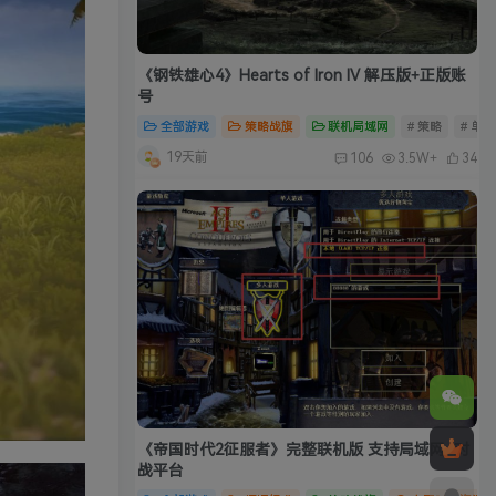
《钢铁雄心4》Hearts of Iron IV 解压版+正版账
号
全部游戏
策略战旗
联机局域网
# 策略
# 单
19天前
106
3.5W+
34
《帝国时代2征服者》完整联机版 支持局域网+对
战平台