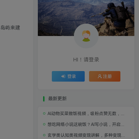
新岛屿来建
HI！请登录
登录
注册
最新更新
AI动物买菜做饭视频，吸粉点赞无数，喂饭级操作教程
想吃网络小说这碗饭？AI写小说，开启写作新思路，轻松入行
玄学类认知类视频变现讲解，多种变现思路