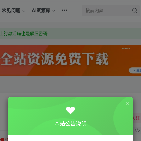
上的激活码也是解压密码
常见问题
AI资源库
om 附上证书和内容链接
：Y9FA49 以后用最群交流解决问题。不再使用微信！
上的激活码也是解压密码
关注
本站公告说明
0
视频教程
③
游戏运行库下载
④
DX修复下载