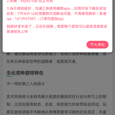
2.收藏：ssyou.top 防止失联
盘.鼠标.手柄|赠多项修改器|2021年09月04号更新
3.由于微信被封，沟通工具使用最群app，应用市场下载后添加
好友：Y9FA49 以后用最群交流解决问题。不再使用微信！客服
游戏视频预览：
点击查看
qq：1613947583 （订单问题加qq）
游戏介绍
链接好多失效了，正在补链接，需要哪个游戏可以留言或者联系
客服优先上传
生化变种是一款具有独特功夫战斗系统的第三人称视角动作
个人中心
角色扮演游戏，以充满奇特变异生物的末日幻想世界为背
景。通过基因突变进化新能力，自由打造各种武器装备，成
为末日来临前世界的拯救者，或是毁灭者。
生化变种游戏特色
不一样的第三人称战斗
武术风格战斗系统将最大程度的解放你在行动与灵巧上的限
制，让你在使用射击，近战，突变能力时依然自由灵动。玩
家在游戏进程中不断地从师傅那里学习新的功夫招式，丰富