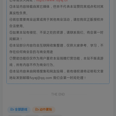
②本站永久网址：
https://www.fuyej.cn
③本站内容转载自其它媒体，但并不代表本站赞同其观点和对其
真实性负责。
④若您需要商业运营或用于其他商业活动，请您购买正版授权并
合法使用。
⑤如果本站有侵犯、不妥之处的资源，请联系我们。将会第一时
间解决！
⑥本站部分内容均由互联网收集整理，仅供大家参考、学习，不
存在任何商业目的与商业用途
⑦赞助功能仅仅作为用户喜欢本站捐赠打赏功能，本站不贩卖游
戏，所有内容不作为商业行为。
⑧本站内容来自网络搜集和网友投稿，若有侵权请将证明和文章
地址发到邮箱fuyej@qq.com 我们会第一时间处理！
THE END
全部游戏
动作冒险