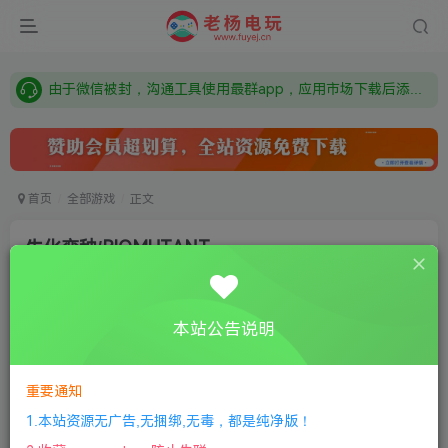
需要什么游戏请联系客服，若链接失效请联系客服，百度网盘边上的激活码也是解压密码
本站资源来自网络搜集，如有侵权，请联系删除：fuyej@qq.com 附上证书和内容链接
由于微信被封，沟通工具使用最群app，应用市场下载后添加好友：Y9FA49 以后用最群交流解决问题。不再使用微信！
需要什么游戏请联系客服，若链接失效请联系客服，百度网盘边上的激活码也是解压密码
首页
全部游戏
正文
生化变种/BIOMUTANT
老杨电玩
关注
私信
8个月前更新
本站公告说明
0
188
9
①
下载安装教程
②
下载安装视频教程
③
游戏运行
库下载
④
DX修复下载
重要通知
1.本站资源无广告,无捆绑,无毒，都是纯净版！
版本介绍：v1.6.0|容量26GB|官方简体中文.国语发音|支持键