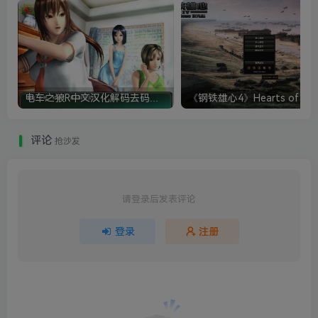
电车之狼R中文汉化解码去码硬盘完整破解版+MOD特典+全CG存档+攻略|修复卡顿
评论
抢沙发
请登录后发表评论
登录
注册