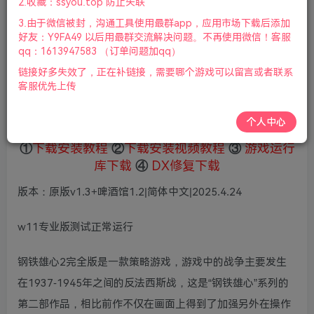
2.收藏：ssyou.top 防止失联
5
限时特惠
3.由于微信被封，沟通工具使用最群app，应用市场下载后添加
69
鲜花
鲜花
好友：Y9FA49 以后用最群交流解决问题。不再使用微信！客服
免费
赞助会员
qq：1613947583 （订单问题加qq）
链接好多失效了，正在补链接，需要哪个游戏可以留言或者联系
登录购买
客服优先上传
微信支付加yem695
充值到账号，用余额支付
支付成功后请刷新网页
个人中心
①
下载安装教程
②
下载安装视频教程
③
游戏运行
库下载
④
DX修复下载
版本：原版v1.3+啤酒馆1.2|简体中文|2025.4.24
w11专业版测试正常运行
钢铁雄心2完全版是一款策略游戏，游戏中的战争主要发生
在1937-1945年之间的反法西斯战，这是“钢铁雄心”系列的
第二部作品，相比前作不仅在画面上得到了加强另外在操作