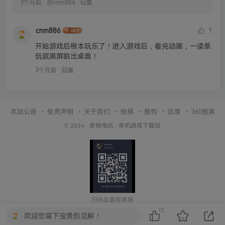
3个月前
@
cnm886
回复
cnm886
1
开始游戏后根本玩乐了！进入游戏后，看完动画，一读条
玩就黑屏跳出桌面！
3个月前
回复
本站公告
免责声明
关于我们
投稿
搜狗
百度
360搜索
© 2024 ·
老杨电玩
·
单机游戏下载站
扫码加最群客服
12
欢迎您留下宝贵的见解！