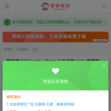
需要什么游戏请联系客服，若链接失效请联系客服，百度网盘边上的激活码也是解压密码
本站资源来自网络搜集，如有侵权，请联系删除：fuyej@qq.com 附上证书和内容链接
由于微信被封，沟通工具使用最群app，应用市场下载后添加好友：Y9FA49 以后用最群交流解决问题。不再使用微信！
需要什么游戏请联系客服，若链接失效请联系客服，百度网盘边上的激活码也是解压密码
首页
全部游戏
正文
钢铁雄心2/Hearts of lron 2 中文版v1.3+啤酒馆
1.2
老杨电玩
关注
私信
本站公告说明
1年前更新
3
1059
12
付费资源
重要通知
钢铁雄心2/Hearts of lron 2 中文版v1.3+啤酒馆1.2
1.本站资源无广告,无捆绑,无毒，都是纯净版！
此内容为付费资源，请付费后查看