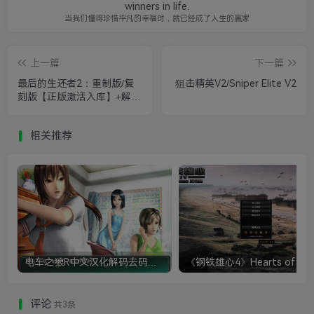
winners in life.
当我们懂得珍惜平凡的幸福时，就已经成了人生的赢家
上一篇
下一篇
最后的生还者2：重制版/复
狙击精英V2/Sniper Elite V2
刻版【正版激活入库】+解压
版
相关推荐
电车之狼R中文汉化解码去码硬盘完整破解版+MOD特典+全CG存档+攻略|修复卡顿
评论
共3条