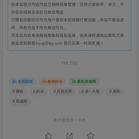
⑥本站部分内容均由互联网收集整理，仅供大家参考、学习，不
存在任何商业目的与商业用途
⑦赞助功能仅仅作为用户喜欢本站捐赠打赏功能，本站不贩卖游
戏，所有内容不作为商业行为。
⑧本站内容来自网络搜集和网友投稿，若有侵权请将证明和文章
地址发到邮箱fuyej@qq.com 我们会第一时间处理！
THE END
全部游戏
枪战射击
联机局域网
# 冒险
# 射击
# 开放世界
# 第一人称
# 战争
# 局域网
喜欢就支持一下吧