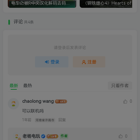
电车之狼R中文汉化解码去码硬盘完整破解版+MOD特典+全CG存档+攻略|修复卡顿
评论
共4条
请登录后发表评论
登录
注册
最新
最热
只看作者
chaolong wang
0
可以联机吗
1年前
回复
河南省许昌市
老杨电玩
0
作者