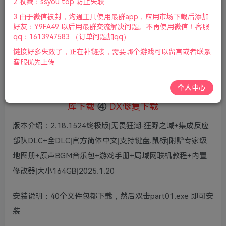
5
2.收藏：ssyou.top 防止失联
36
鲜花
鲜花
3.由于微信被封，沟通工具使用最群app，应用市场下载后添加
免费
赞助会员
好友：Y9FA49 以后用最群交流解决问题。不再使用微信！客服
qq：1613947583 （订单问题加qq）
登录购买
链接好多失效了，正在补链接，需要哪个游戏可以留言或者联系
微信支付加yem695
充值到账号，用余额支付
客服优先上传
支付成功后请刷新网页
个人中心
①
下载安装教程
②
下载安装视频教程
③
游戏运行
库下载
④
DX修复下载
版本介绍：2.18.1524终极版|无畏狂潮-狂野之域+集成反应
部队DLC+全DLC|官方简体中文|支持键盘.鼠标|附赠专家级
地图册+原声BGM音乐包+游戏手册+局域网联机教程+内置
修改器|大小164GB|2025.1.20
安装说明：40个文件包都下载，然后双击part01.exe 即可安
装