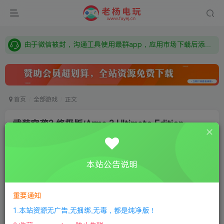
需要什么游戏请联系客服，若链接失效请联系客服，百度网盘边上的激活码也是解压密码
本站资源来自网络搜集，如有侵权，请联系删除：fuyej@qq.com 附上证书和内容链接
由于微信被封，沟通工具使用最群app，应用市场下载后添加好友：Y9FA49 以后用最群交流解决问题。不再使用微信！
需要什么游戏请联系客服，若链接失效请联系客服，百度网盘边上的激活码也是解压密码
首页
全部游戏
正文
武装突袭3 终极版/Arma 3 Ultimate Edition
老杨电玩
关注
私信
6个月前更新
本站公告说明
4
2306
16
付费资源
重要通知
武装突袭3 终极版/Arma 3 Ultimate Edition
此内容为付费资源，请付费后查看
1.本站资源无广告,无捆绑,无毒，都是纯净版！
限时特惠