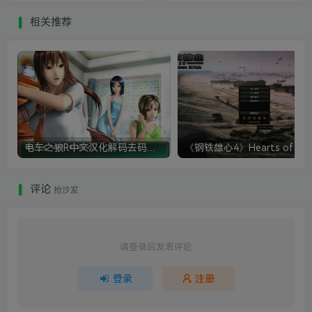
相关推荐
电车之狼R中文汉化解码去码硬盘完整破解版+MOD特典+全CG存档+攻略|修复卡顿
评论
抢沙发
请登录后发表评论
登录
注册