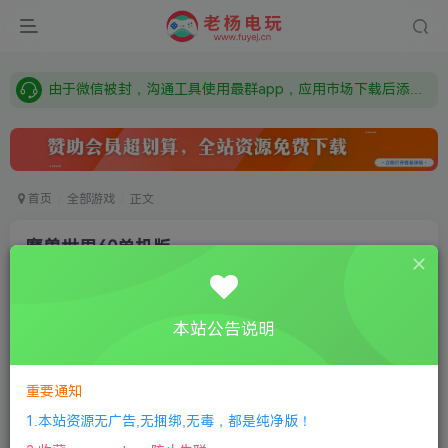
需要什么游戏请联系客服，若链接失效请联系客服，百度网盘边上的激活码也是解压密码
本站资源来自网络搜集，如有侵权，请联系删除：fuyej@qq.com 附上证书和内容链接
由于微信被封，沟通工具使用最群app，应用市场下载后添加好友：Y9FA49 以后用最群交流解决问题。不再使用微信！
需要什么游戏请联系客服，若链接失效请联系客服，百度网盘边上的激活码也是解压密码
首页
全部游戏
正文
魔兽世界60单机版
老杨电玩
关注
私信
8个月前更新
本站公告说明
0
299
8
①
下载安装教程
②
下载安装视频教程
③
游戏运行
库下载
④
DX修复下载
重要通知
1.本站资源无广告,无捆绑,无毒，都是纯净版！
World of Warcraft