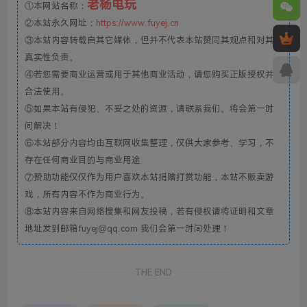
老杨电玩
①本网站名称：
②本站永久网址：
https://www.fuyej.cn
③本站内容转载自其它媒体，但并不代表本站赞同其观点和对其
真实性负责。
④若您需要商业运营或用于其他商业活动，请您购买正版授权并
合法使用。
⑤如果本站有侵犯、不妥之处的资源，请联系我们。将会第一时
间解决！
⑥本站部分内容均由互联网收集整理，仅供大家参考、学习，不
存在任何商业目的与商业用途
⑦赞助功能仅仅作为用户喜欢本站捐赠打赏功能，本站不贩卖游
戏，所有内容不作为商业行为。
⑧本站内容来自网络搜集和网友投稿，若有侵权请将证明和文章
地址发到邮箱fuyej@qq.com 我们会第一时间处理！
THE END