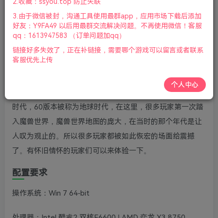
2.收藏：ssyou.top 防止失联
版本介绍：珍藏单机服务端|含各种赠品附件GM命令大全|赠
3.由于微信被封，沟通工具使用最群app，应用市场下载后添加
好友：Y9FA49 以后用最群交流解决问题。不再使用微信！客服
怀旧机器人珍藏版服务端|容量12GB|简体中文|支持键盘.鼠
qq：1613947583 （订单问题加qq）
标|2021年02月01号更新
链接好多失效了，正在补链接，需要哪个游戏可以留言或者联系
客服优先上传
游戏视频预览：
点击查看
个人中心
《魔兽世界60单机版》是将游戏内容停留在魔兽最初的那个
时代，60版本被称为地球时代，在这里，很多玩家第一次踏
入魔兽世界，魔兽世界地图的庞大，在当时的那个年代是让
人叹为观止的。所以很多玩家都被如此恢宏的场面给震撼
了。有怀旧情怀的玩家们可以来体验一下。
配置要求
操作系统：Win 7 64-bit
处理器：Intel 酷睿2 双核E6600 | AMD 弈龙 X3 8750