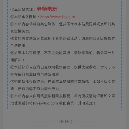
老杨电玩
①本网站名称：
②本站永久网址：
https://www.fuyej.cn
③本站内容转载自其它媒体，但并不代表本站赞同其观点和对其
真实性负责。
④若您需要商业运营或用于其他商业活动，请您购买正版授权并
合法使用。
⑤如果本站有侵犯、不妥之处的资源，请联系我们。将会第一时
间解决！
⑥本站部分内容均由互联网收集整理，仅供大家参考、学习，不
存在任何商业目的与商业用途
⑦赞助功能仅仅作为用户喜欢本站捐赠打赏功能，本站不贩卖游
戏，所有内容不作为商业行为。
⑧本站内容来自网络搜集和网友投稿，若有侵权请将证明和文章
地址发到邮箱fuyej@qq.com 我们会第一时间处理！
THE END