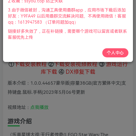
2.收藏：ssyou.top 防止失联
5
限时特惠
3.由于微信被封，沟通工具使用最群app，应用市场下载后添加
36
鲜花
鲜花
好友：Y9FA49 以后用最群交流解决问题。不再使用微信！客服
免费
赞助会员
qq：1613947583 （订单问题加qq）
链接好多失效了，正在补链接，需要哪个游戏可以留言或者联系
登录购买
客服优先上传
微信支付加yem695
充值到账号，用余额支付
支付成功后请刷新网页
个人中心
①
下载安装教程
②
下载安装视频教程
③
游戏运行
库下载
④
DX修复下载
版本介绍：1.0.0.44657豪华版|容量38GB|官方繁体中文|支
持键盘.鼠标.手柄|2023年5月06号更新
视频地址：
点我播放
游戏介绍
《乐高星球大战:天行者传奇(LEGO Star Wars:The