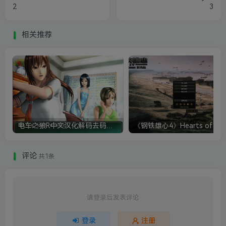
2
3
相关推荐
电车之狼R中文汉化解码去码硬盘完整破解版+MOD特典+全CG存档+攻略|修复卡顿
评论
共1条
请登录后发表评论
登录
注册