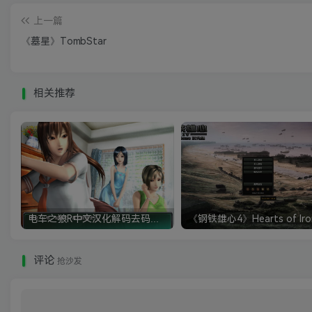
上一篇
《墓星》TombStar
相关推荐
电车之狼R中文汉化解码去码硬盘完整破解版+MOD特典+全CG存档+攻略|修复卡顿
评论
抢沙发