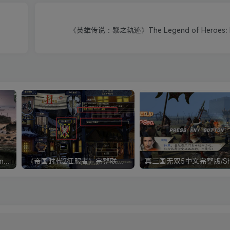
《英雄传说：黎之轨迹》The Legend of Heroes: Kur
《钢铁雄心4》Hearts of Iron IV 解压版+正版账号
《帝国时代2征服者》完整联机版 支持局域网+对战平台