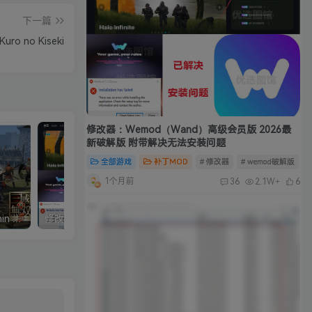
下一篇
o no Kiseki
修改器：Wemod（Wand）高级会员版 2026最
新破解版 附带解决无法安装问题
全部游戏
补丁MOD
# 修改器
# wemod破解版
#
1个月前
36
2.1W+
6
真三国无双5中文完整版/Shin Sangokumusou5
修改器：Wemod（Wand）高级会员版 2026最新破解版 附带解决无法安装问题