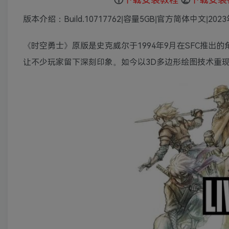
版本介绍：Build.10717762|容量5GB|官方简体中文|202
《时空勇士》原版是史克威尔于1994年9月在SFC推
让不少玩家留下深刻印象。如今以3D多边形绘图技术重