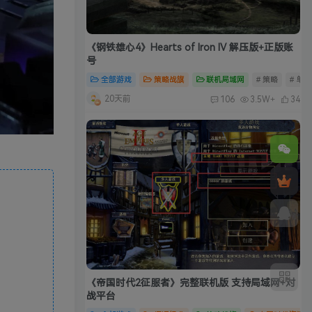
《钢铁雄心4》Hearts of Iron IV 解压版+正版账
号
全部游戏
策略战旗
联机局域网
# 策略
# 单
20天前
106
3.5W+
34
《帝国时代2征服者》完整联机版 支持局域网+对
战平台