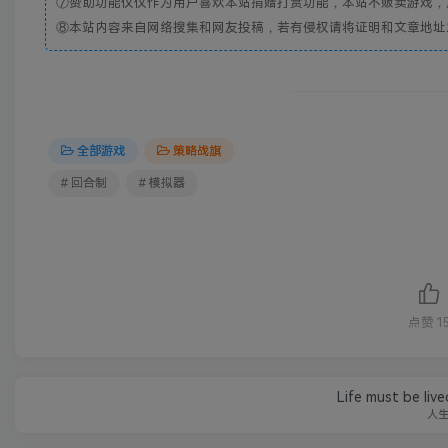
⑦赞助功能仅仅作为用户喜欢本站捐赠打赏功能，本站不贩卖游戏，
⑧本站内容来自网络搜集和网友投稿，若有侵权请将证明和文章地址发到邮
全部游戏
策略战旗
# 回合制
# 模拟器
点赞
1
Life must be liv
人