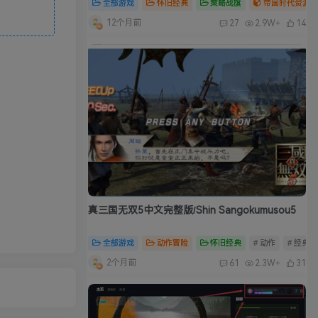
全部游戏
怀旧经典
策略战旗
帝国时代资源合
12个月前
27
2.9W+
14
真三国无双5中文完整版/Shin Sangokumusou5
全部游戏
动作冒险
怀旧经典
# 动作
# 经典
2个月前
61
2.3W+
31