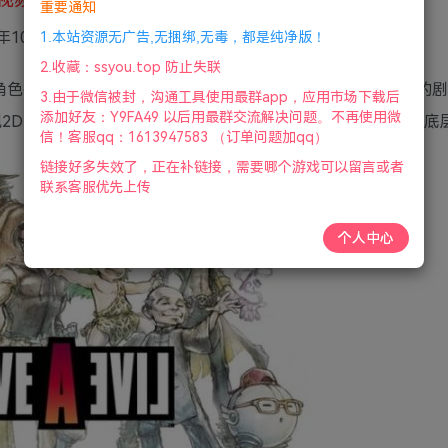
重要通知
3年10月10号更新
1.本站资源无广告,无捆绑,无毒，都是纯净版！
2.收藏：ssyou.top 防止失联
出的角色扮演游戏，由跨越不同时空的7个独立章节构成。其独特的
3.由于微信被封，沟通工具使用最群app，应用市场下载后
添加好友：Y9FA49 以后用最群交流解决问题。不再使用微
现2D点阵绘图质感，在保留原作氛围的前提下大幅翻新画面与底
信！客服qq：1613947583 （订单问题加qq）
链接好多失效了，正在补链接，需要哪个游戏可以留言或者
联系客服优先上传
个人中心