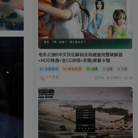
电车之狼R中文汉化解码去码硬盘完整破解版
+MOD特典+全CG存档+攻略|修复卡顿
全部游戏
其他类型
动漫
# 动漫
# 日系
1个月前
56
3.8W+
24