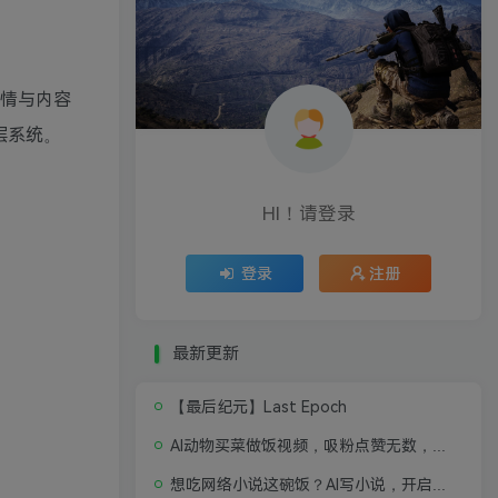
剧情与内容
层系统。
HI！请登录
登录
注册
最新更新
【最后纪元】Last Epoch
AI动物买菜做饭视频，吸粉点赞无数，喂饭级操作教程
想吃网络小说这碗饭？AI写小说，开启写作新思路，轻松入行