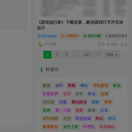
《游戏运行库》下载安装，解决游戏打不开无法
运行
Windows
工具软件
常见问题
# 游戏运行库安装
4个月前
0
2W+
8
1
2
3
…
452
跳转
标签云
冒险
动作
策略
模拟
单机游戏
射击
开放世界
生存
休闲
解谜
动漫
回合制
沙盒
基地建设
探索
恐怖
经典
第一人称
像素
建造
日系
即时战略
太空
角色扮演
奇幻
格斗
像素图形
女性主角
中世纪
同屏联机