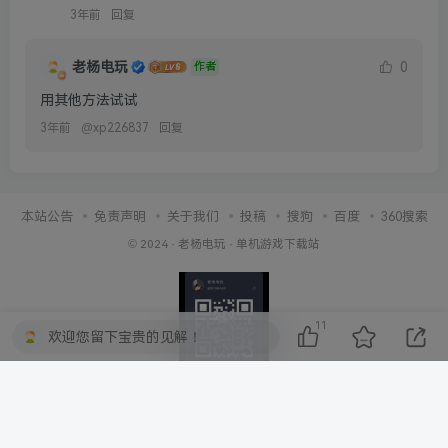
3年前
回复
老杨电玩
0
作者
用其他方法试试
3年前
@
xp226837
回复
本站公告
免责声明
关于我们
投稿
搜狗
百度
360搜索
© 2024 ·
老杨电玩
·
单机游戏下载站
11
欢迎您留下宝贵的见解！
扫码加最群客服