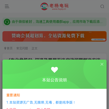
需要什么游戏请联系客服，若链接失效请联系客服，百度网盘边上的激活码也是解压密码
本站资源来自网络搜集，如有侵权，请联系删除：fuyej@qq.com 附上证书和内容链接
由于微信被封，沟通工具使用最群app，应用市场下载后添加好友：Y9FA49 以后用最群交流解决问题。不再使用微信！
需要什么游戏请联系客服，若链接失效请联系客服，百度网盘边上的激活码也是解压密码
首页
常见问题
正文
《生化危机8》闪退及黑屏无法启动问题解决方法
老杨电玩
关注
私信
4年前更新
本站公告说明
2
3756
11
①
下载安装教程
②
下载安装视频教程
③
游戏运行
库下载
④
DX修复下载
重要通知
1.本站资源无广告,无捆绑,无毒，都是纯净版！
打开电脑 按win+R组合键，输入regedit