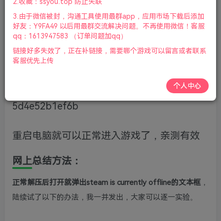
2.收藏：ssyou.top 防止失联
3.由于微信被封，沟通工具使用最群app，应用市场下载后添加
将注册表路径：计算机
好友：Y9FA49 以后用最群交流解决问题。不再使用微信！客服
qq：1613947583 （订单问题加qq）
\HKEY_LOCAL_MACHINE\SOFTWARE\Mic
链接好多失效了，正在补链接，需要哪个游戏可以留言或者联系
客服优先上传
rosoft\Cryptography里面的MachineGuid 里
的值改成d1eb246e-6243-4460-a88e-
个人中心
5d4e52b1ef6b
重启电脑就可以正常进入游戏了，亲测有效
网上总结方法：
正常解压后打开就弹出steam is currently offline的文本框
，
陆续试了以下的办法，我一并发出，大家可以逐一实验。