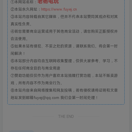
老杨电玩
①本网站名称：
②本站永久网址：
https://www.fuyej.cn
③本站内容转载自其它媒体，但并不代表本站赞同其观点和对其
真实性负责。
④若您需要商业运营或用于其他商业活动，请您购买正版授权并
合法使用。
⑤如果本站有侵犯、不妥之处的资源，请联系我们。将会第一时
间解决！
⑥本站部分内容均由互联网收集整理，仅供大家参考、学习，不
存在任何商业目的与商业用途
⑦赞助功能仅仅作为用户喜欢本站捐赠打赏功能，本站不贩卖游
戏，所有内容不作为商业行为。
⑧本站内容来自网络搜集和网友投稿，若有侵权请将证明和文章
地址发到邮箱fuyej@qq.com 我们会第一时间处理！
THE END