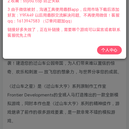
2.收藏：ssyou.top 防止失联
键盘.鼠标|赠音乐原声|赠多项修改器(配合旧版游戏)|赠外送
3.由于微信被封，沟通工具使用最群app，应用市场下载后添加
满金币初始存档|赠原画集|2021年04月27号更新
好友：Y9FA49 以后用最群交流解决问题。不再使用微信！客服
qq：1613947583 （订单问题加qq）
游戏视频预览：
点击查看
链接好多失效了，正在补链接，需要哪个游戏可以留言或者联系
客服优先上传
游戏介绍：
个人中心
Planet Coaster® — 过山车公园模拟游戏的明日之光重磅来
袭！建造您的过山车公园帝国，为人们带来难以置信的惊
奇、欢乐和刺激 — 放飞您的想象力，与世界分享您的成就。
《过山车之星》是《过山车大亨》系列原制作工作室
Frontier Developments的全班人马打造推出的一款全新模
拟游戏，同时本作也是《过山车大亨》系列的精神续作，游
戏继承了前作的很多游戏要素，是一款非常不错的模拟游
戏。