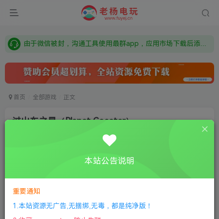
需要什么游戏请联系客服，若链接失效请联系客服，百度网盘边上的激活码也是解压密码
本站资源来自网络搜集，如有侵权，请联系删除：fuyej@qq.com 附上证书和内容链接
由于微信被封，沟通工具使用最群app，应用市场下载后添加好友：Y9FA49 以后用最群交流解决问题。不再使用微信！
需要什么游戏请联系客服，若链接失效请联系客服，百度网盘边上的激活码也是解压密码
首页
全部游戏
正文
过山车之星（Planet Coaster）
老杨电玩
关注
私信
8个月前更新
本站公告说明
0
250
7
①
下载安装教程
②
下载安装视频教程
③
游戏运行
库下载
④
DX修复下载
重要通知
1.本站资源无广告,无捆绑,无毒，都是纯净版！
版本介绍：v1.13.2完整版|容量11.5GB|官方简体中文|支持