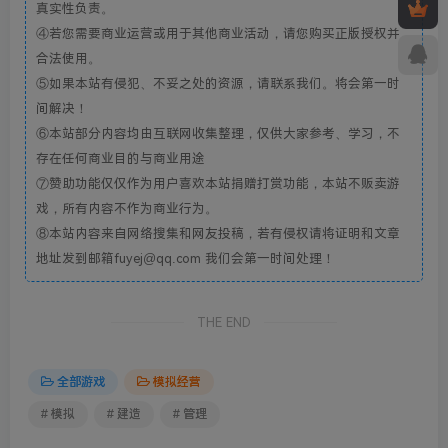
真实性负责。
④若您需要商业运营或用于其他商业活动，请您购买正版授权并
合法使用。
⑤如果本站有侵犯、不妥之处的资源，请联系我们。将会第一时
间解决！
⑥本站部分内容均由互联网收集整理，仅供大家参考、学习，不
存在任何商业目的与商业用途
⑦赞助功能仅仅作为用户喜欢本站捐赠打赏功能，本站不贩卖游
戏，所有内容不作为商业行为。
⑧本站内容来自网络搜集和网友投稿，若有侵权请将证明和文章
地址发到邮箱fuyej@qq.com 我们会第一时间处理！
THE END
全部游戏
模拟经营
# 模拟
# 建造
# 管理