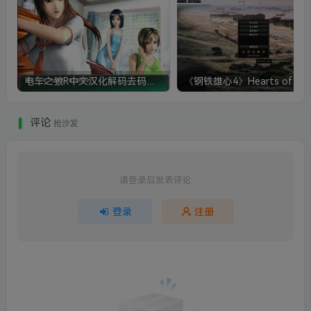
电车之狼R中文汉化解码去码硬盘完整破解版+MOD特典+全CG存档+攻略|修复卡顿
评论
抢沙发
请登录后发表评论
登录
注册