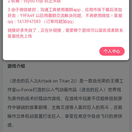
2.收藏：ssyou.top 防止失联
版本介绍：v2.0.5.0|容量41GB|集成
3.由于微信被封，沟通工具使用最群app，应用市场下载后添加
20190710/0807/0905/1119升级档|官方繁体中文|支持键
好友：Y9FA49 以后用最群交流解决问题。不再使用微信！客服
盘.鼠标|赠多项修改器|赠全解锁.满亲密度.全装备99星.劇情
qq：1613947583 （订单问题加qq）
全角色能力值140.主角屬性滿存档|赠进击的巨人1_v1.03_
链接好多失效了，正在补链接，需要哪个游戏可以留言或者联系
客服优先上传
含附件|2021年11月19号更新
个人中心
游戏视频预览：
点击查看
游戏介绍
《进击的巨人2(Attack on Titan 2)》是一款由光荣的王牌工
作室ω-Force打造的以人气动画作品《进击的巨人》世界观
为原作的战术狩猎动作游戏。在游戏中玩家不仅能体验到原
作中磅礴的故事剧情、主角艾连等人面对巨人的死斗，还能
操作立体机动装置打击巨人，享受在高空中自由飞行的爽快
感。