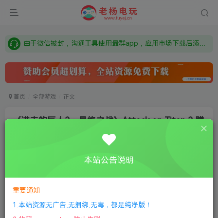
需要什么游戏请联系客服，若链接失效请联系客服，百度网盘边上的激活码也是解压密码
本站资源来自网络搜集，如有侵权，请联系删除：fuyej@qq.com 附上证书和内容链接
由于微信被封，沟通工具使用最群app，应用市场下载后添加好友：Y9FA49 以后用最群交流解决问题。不再使用微信！
需要什么游戏请联系客服，若链接失效请联系客服，百度网盘边上的激活码也是解压密码
首页
全部游戏
正文
《进击的巨人2：最终之战》Attack on Titan 2 赠
1
唐兜嗯了
关注
私信
本站公告说明
8个月前更新
2
278
14
①
下载安装教程
②
下载安装视频教程
③
游戏运行
重要通知
库下载
④
DX修复下载
1.本站资源无广告,无捆绑,无毒，都是纯净版！