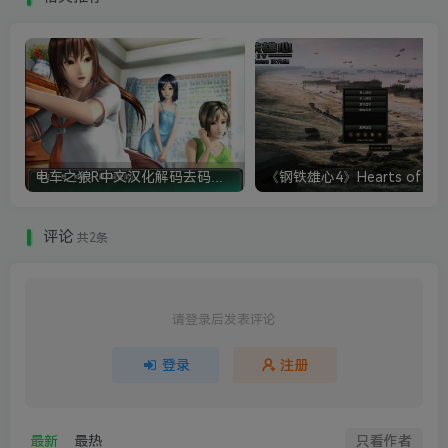
电车之狼R中文汉化解码去码硬盘完整破解版+MOD特典+全CG存档+攻略|修复卡顿
评论
共2条
请登录后发表评论
登录
注册
最新
最热
只看作者