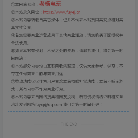
老杨电玩
①本网站名称：
②本站永久网址：
https://www.fuyej.cn
③本站内容转载自其它媒体，但并不代表本站赞同其观点和对其
真实性负责。
④若您需要商业运营或用于其他商业活动，请您购买正版授权并
合法使用。
⑤如果本站有侵犯、不妥之处的资源，请联系我们。将会第一时
间解决！
⑥本站部分内容均由互联网收集整理，仅供大家参考、学习，不
存在任何商业目的与商业用途
⑦赞助功能仅仅作为用户喜欢本站捐赠打赏功能，本站不贩卖游
戏，所有内容不作为商业行为。
⑧本站内容来自网络搜集和网友投稿，若有侵权请将证明和文章
地址发到邮箱fuyej@qq.com 我们会第一时间处理！
THE END