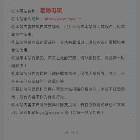
老杨电玩
①本网站名称：
②本站永久网址：
https://www.fuyej.cn
③本站内容转载自其它媒体，但并不代表本站赞同其观点和对其
真实性负责。
④若您需要商业运营或用于其他商业活动，请您购买正版授权并
合法使用。
⑤如果本站有侵犯、不妥之处的资源，请联系我们。将会第一时
间解决！
⑥本站部分内容均由互联网收集整理，仅供大家参考、学习，不
存在任何商业目的与商业用途
⑦赞助功能仅仅作为用户喜欢本站捐赠打赏功能，本站不贩卖游
戏，所有内容不作为商业行为。
⑧本站内容来自网络搜集和网友投稿，若有侵权请将证明和文章
地址发到邮箱fuyej@qq.com 我们会第一时间处理！
THE END