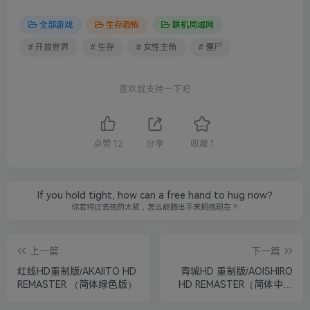
全部游戏
生存恐怖
联机局域网
# 开放世界
# 生存
# 女性主角
# 僵尸
喜欢就支持一下吧
点赞
12
分享
收藏
1
If you hold tight, how can a free hand to hug now?
你若将过去抱的太紧，怎么能腾出手来拥抱现在？
上一篇
下一篇
红线HD重制版/AKAIITO HD
青城HD 重制版/AOISHIRO
REMASTER （简体绿色版）
HD REMASTER（简体中文
绿色版）