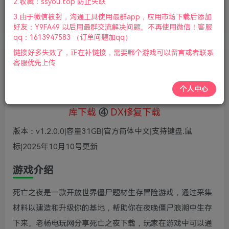
2.收藏：ssyou.top 防止失联
《死亡之夜》Night of the Dead（简体绿色
3.由于微信被封，沟通工具使用最群app，应用市场下载后添加
版）
好友：Y9FA49 以后用最群交流解决问题。不再使用微信！客服
qq：1613947583 （订单问题加qq）
链接好多失效了，正在补链接，需要哪个游戏可以留言或者联系
老杨电玩
客服优先上传
关注
私信
8个月前更新
个人中心
①
下载安装教程
②
下载安装视频教程
③
游戏运行
库下载
④
DX修复下载
版本：v1.2.0.0|容量31GB|官方简体中文|支持键盘.鼠
标|2025年10月10号更新
游戏介绍
死亡之夜是一款开放世界僵尸题材生存冒险游戏，通过采集
材料以建造和升级你的基地，帮助你在夜晚僵尸浪潮中生存
下来。老杨电玩网分享死亡之夜下载，玩家在游戏中可以通