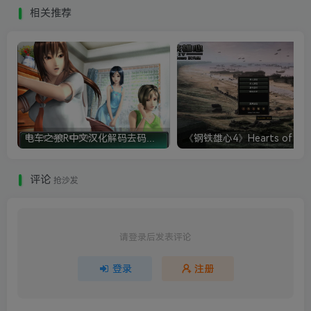
相关推荐
电车之狼R中文汉化解码去码硬盘完整破解版+MOD特典+全CG存档+攻略|修复卡顿
评论
抢沙发
请登录后发表评论
登录
注册