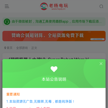
需要什么游戏请联系客服，若链接失效请联系客服，百度网盘边上的激活码也是解压密码
本站资源来自网络搜集，如有侵权，请联系删除：fuyej@qq.com 附上证书和内容链接
由于微信被封，沟通工具使用最群app，应用市场下载后添加好友：Y9FA49 以后用最群交流解决问题。不再使用微信！
需要什么游戏请联系客服，若链接失效请联系客服，百度网盘边上的激活码也是解压密码
首页
全部游戏
正文
《超级机器人大战V》Super Robot Wars V
唐兜嗯了
关注
私信
8个月前更新
本站公告说明
1
240
15
①
下载安装教程
②
下载安装视频教程
③
游戏运行
库下载
④
DX修复下载
重要通知
1.本站资源无广告,无捆绑,无毒，都是纯净版！
版本介绍：集成2号升级档中文版|容量14GB|官方繁体中文|