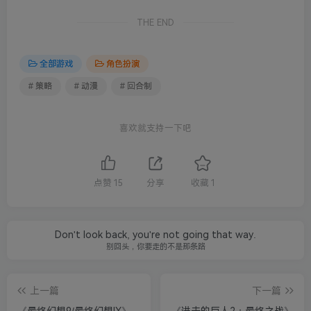
THE END
全部游戏
角色扮演
# 策略
# 动漫
# 回合制
喜欢就支持一下吧
点赞
15
分享
收藏
1
Don't look back, you're not going that way.
别回头，你要走的不是那条路
上一篇
下一篇
《最终幻想9/最终幻想IX》
《进击的巨人2：最终之战》