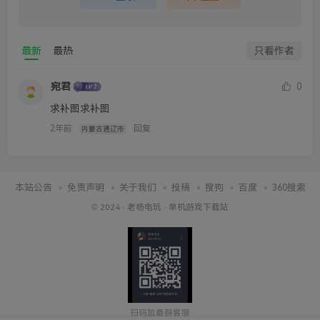
最新
最热
只看作者
宛君
0
求补图求补图
2年前
回复
内蒙古通辽市
本站公告
免责声明
关于我们
投稿
搜狗
百度
360搜索
© 2024 ·
老杨电玩
·
单机游戏下载站
扫码加最群客服