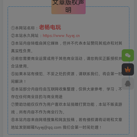
文章版权声
明
老杨电玩
①本网站名称：
②本站永久网址：
https://www.fuyej.cn
③本站内容转载自其它媒体，但并不代表本站赞同其观点和对其
真实性负责。
④若您需要商业运营或用于其他商业活动，请您购买正版授权并
合法使用。
⑤如果本站有侵犯、不妥之处的资源，请联系我们。将会第一时
间解决！
⑥本站部分内容均由互联网收集整理，仅供大家参考、学习，不
存在任何商业目的与商业用途
⑦赞助功能仅仅作为用户喜欢本站捐赠打赏功能，本站不贩卖游
戏，所有内容不作为商业行为。
⑧本站内容来自网络搜集和网友投稿，若有侵权请将证明和文章
地址发到邮箱fuyej@qq.com 我们会第一时间处理！