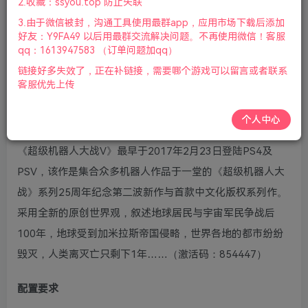
2.收藏：ssyou.top 防止失联
支持键盘.鼠标.手柄|赠官方原声59首BGM|赠多项修改器|赠
3.由于微信被封，沟通工具使用最群app，应用市场下载后添加
三周目15段改造存档|赠机战V设定集|赠攻略电子书
好友：Y9FA49 以后用最群交流解决问题。不再使用微信！客服
PDF|2021年11月19号更新
qq：1613947583 （订单问题加qq）
链接好多失效了，正在补链接，需要哪个游戏可以留言或者联系
游戏视频预览：
点击查看
客服优先上传
游戏介绍
个人中心
《超级机器人大战V》最早于2017年2月23日登陆PS4及
PSV，该作是集合众多机器人作品于一堂的《超级机器人大
战》系列25周年纪念第二波新作与首款中文化版权系列作。
采用全新的原创世界观，叙述地球居民与宇宙军民争战后
100年，地球受到加米拉斯帝国侵略，世界各地的都市纷纷
毁灭，人类离灭亡只剩下1年……（激活码：854447）
配置要求